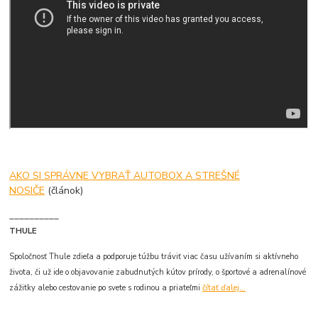
AKO SI SPRÁVNE VYBRAŤ AUTOBOX A STREŠNÉ
NOSIČE
(článok)
__________
THULE
Spoločnosť Thule zdieľa a podporuje túžbu tráviť viac času užívaním si aktívneho
života, či už ide o objavovanie zabudnutých kútov prírody, o športové a adrenalínové
zážitky alebo cestovanie po svete s rodinou a priateľmi
čítať ďalej...