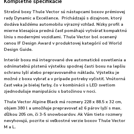
Kompletné špecifikácie
Strešné boxy Thule Vector sú nástupcami boxov prémiovej
rady Dynamic a Excellence. Prichádzajú s dizajnom, ktorý
dodáva každému automobilu výrazný vzhľad. Nízky profil a
mierne klesajúca predná časť pomáhajú vytvárať kompaktnú
líniu s modernými vozidlami.
Thule Vector bol ocenený
cenou IF Design Award v produktovej kategórií od World
Design Guide.
Interiér boxu má integrované dve automatické osvetlenia a
odnímateľnú plstenú výstelku spodnej časti boxu na lepšiu
ochranu lyží alebo prepravovaného nákladu. Výstelku je
možné z boxu vybrať a v prípade potreby vyčistiť. Vnútorná
časť veka je bielej farby, čo v kombinácii s LED svetlom
zjednodušuje manipuláciu s batožinou v noci.
Thule Vector Alpine Black má rozmery 228 x 88.5 x 32 cm,
objem 380 l a umožňuje prepravovať až 6 párov lyží s max.
dĺžkou 205 cm, či 3-5 snowboardov. Ak Vám tieto rozmery
nevyhovujú, pozrite si veľkostné verzie boxov Thule Vector
M a L.