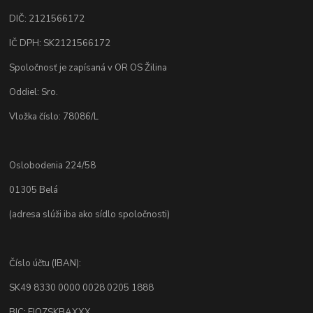
DIČ: 2121566172
IČ DPH: SK2121566172
Spoločnosť je zapísaná v OR OS Žilina
Oddiel: Sro.
Vložka číslo: 78086/L
Oslobodenia 224/58
01305 Belá
(adresa slúži iba ako sídlo spoločnosti)
Číslo účtu (IBAN):
SK49 8330 0000 0028 0205 1888
BIC: FIOZSKBAXXX