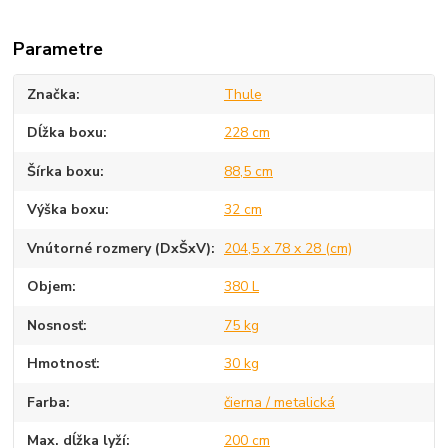
Parametre
Značka
Thule
Dĺžka boxu
228 cm
Šírka boxu
88,5 cm
Výška boxu
32 cm
Vnútorné rozmery (DxŠxV)
204,5 x 78 x 28 (cm)
Objem
380 L
Nosnosť
75 kg
Hmotnosť
30 kg
Farba
čierna / metalická
Max. dĺžka lyží
200 cm