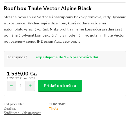
Roof box Thule Vector Alpine Black
Strešné boxy Thule Vector sú nástupcami boxov prémiovej rady Dynamic
a Excellence. Prichádzajú s dizajnom, ktorý dodáva každému
automobilu výrazný vzhľad. Nízky profil a mierne klesajúca predná časť
pomáhajú vytvárať kompaktnú líniu s modernými vozidlami. Thule Vector
bol ocenený cenou IF Design Aw...
celý popis
Dostupnosť
expedujeme do 1 - 5 pracovných dní
1 539,00 €
/
ks
1 251,22 €
bez DPH
Pridať do košíka
Kód produktu:
TH613501
Značka:
Thule
Strážiť cenu / dostupnosť