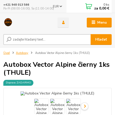
0
ks
+421 948 013 566
EUR
za
0,00 €
Po-Pi (08:00-16:00), So (11:00-14:00)
Menu
Hľadať
Úvod
Autoboxy
Autobox Vector Alpine čierny 1ks (THULE)
Autobox Vector Alpine čierny 1ks
(THULE)
Doprava ZADARMO