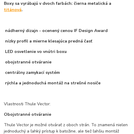
Boxy sa vyrábajú v dvoch farbách: čierna metalická a
titánová
.
nádherný dizajn - ocenený cenou IF Design Award
nízky profil a mierne klesajúca predná časť
LED osvetlenie vo vnútri boxu
obojstranné otváranie
centrálny zamykací systém
rýchla a jednoduchá montáž na strešné nosiče
Vlastnosti Thule Vector:
Obojstranné otváranie
Thule Vector je možné otvárať z oboch strán. To znamená nielen
jednoduchý a ľahký prístup k batožine, ale tiež ľahšiu montáž