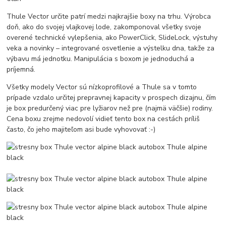
Thule Vector určite patrí medzi najkrajšie boxy na trhu. Výrobca
doň, ako do svojej vlajkovej lode, zakomponoval všetky svoje
overené technické vylepšenia, ako PowerClick, SlideLock, výstuhy
veka a novinky – integrované osvetlenie a výstelku dna, takže za
výbavu má jednotku. Manipulácia s boxom je jednoduchá a
príjemná.
Všetky modely Vector sú nízkoprofilové a Thule sa v tomto
prípade vzdalo určitej prepravnej kapacity v prospech dizajnu, čím
je box predurčený viac pre lyžiarov než pre (najmä väčšie) rodiny.
Cena boxu zrejme nedovolí vidieť tento box na cestách príliš
často, čo jeho majiteľom asi bude vyhovovať :-)