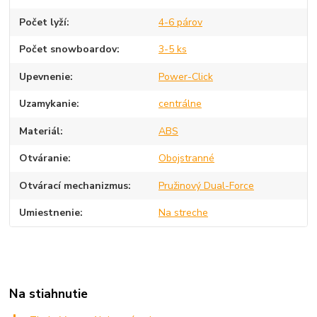
Počet lyží
4-6 párov
Počet snowboardov
3-5 ks
Upevnenie
Power-Click
Uzamykanie
centrálne
Materiál
ABS
Otváranie
Obojstranné
Otvárací mechanizmus
Pružinový Dual-Force
Umiestnenie
Na streche
Na stiahnutie