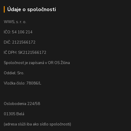
Údaje o spoločnosti
WWS, s. r. o.
IČO: 54 106 214
DIČ: 2121566172
IČ DPH: SK2121566172
Spoločnosť je zapísaná v OR OS Žilina
Oddiel: Sro.
Vložka číslo: 78086/L
Oslobodenia 224/58
01305 Belá
(adresa slúži iba ako sídlo spoločnosti)