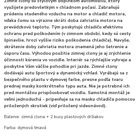
Zimné clony sú štýlovým doplnkom automobilu, ktorý
využijete predovšetkým v chladnom počasí. Zabraňujú
prúdeniu studeného vzduchu na motor a chladič motora,
vďaka čomu sa výrazne skráti doba zahriatia motora na
prevádzkovú teplotu. Tým poskytujú chladiču efektívnu
ochranu pred poškodením (v zimnom období, kedy sú cesty
špinavšie, hrozí vyššie riziko poškodenia chladiča). Navyše,
skrátenie doby zahriatia motora znamená jeho šetrenie a
úsporu času. Výhodou použitia zimnej clony je aj zrýchlenie
účinnosti kúrenia vo vozidle. Interiér sa rýchlejšie vyhreje a
poskytne Vám väčšie pohodlie pri jazde. Zimné clony
dodávajú autu športový a dynamický vzhľad. Vyrábajú sa z
bezpečného plastu v dymovej farbe, presne podľa tvaru
prednej masky konkrétneho typu auta. Nie je potrebné ich
pred montážou prispôsobovať vozidlu. Samotná montáž je
veľmi jednoduchá - pripevňuje sa na masku chladiča pomocou
priložených skrutiek (viď priložený videonávod).
Balenie: zimná clona + 2 kusy plastových držiakov
Farba: dymová tmavá