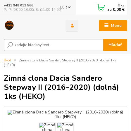
0
ks
+421 948 013 566
EUR
za
0,00 €
Po-Pi (08:00-16:00), So (11:00-14:00)
Menu
Hľadať
Úvod
Zimná clona Dacia Sandero Stepway II (2016-2020) (dolná) 1ks
(HEKO)
Zimná clona Dacia Sandero
Stepway II (2016-2020) (dolná)
1ks (HEKO)