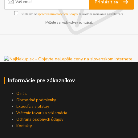
Prihlásiť sa
Súhlasím so
spracovaním osobných údajov
za účelom zasielania newslettera.
Môžete sa kedykoľvek odhlásiť.
Informácie pre zákazníkov
O nás
Obchodné podmienky
Expedícia a platby
Vrátenie tovaru a reklamácia
Ochrana osobných údajov
Kontakty