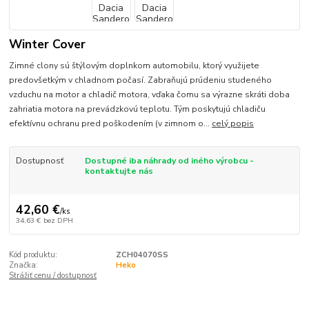
Winter Cover
Zimné clony sú štýlovým doplnkom automobilu, ktorý využijete
predovšetkým v chladnom počasí. Zabraňujú prúdeniu studeného
vzduchu na motor a chladič motora, vďaka čomu sa výrazne skráti doba
zahriatia motora na prevádzkovú teplotu. Tým poskytujú chladiču
efektívnu ochranu pred poškodením (v zimnom o...
celý popis
Dostupnosť
Dostupné iba náhrady od iného výrobcu -
kontaktujte nás
42,60 €
/
ks
34,63 €
bez DPH
Kód produktu:
ZCH04070SS
Značka:
Heko
Strážiť cenu / dostupnosť