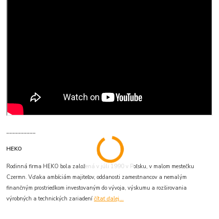
__________
HEKO
Rodinná firma HEKO bola založená v júli 1990 v Poľsku, v malom mestečku
Czermn. Vďaka ambíciám majiteľov, oddanosti zamestnancov a nemalým
finančným prostriedkom investovaným do vývoja, výskumu a rozširovania
výrobných a technických zariadení
čítať ďalej...