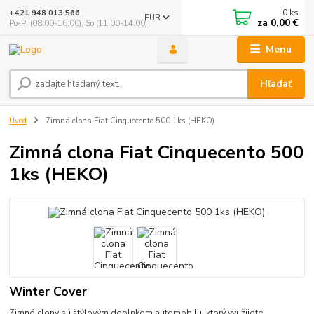
0
ks
+421 948 013 566
EUR
za
0,00 €
Po-Pi (08:00-16:00), So (11:00-14:00)
Menu
Hľadať
Úvod
Zimná clona Fiat Cinquecento 500 1ks (HEKO)
Zimná clona Fiat Cinquecento 500
1ks (HEKO)
Winter Cover
Zimné clony sú štýlovým doplnkom automobilu, ktorý využijete