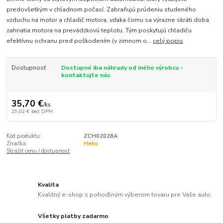
predovšetkým v chladnom počasí. Zabraňujú prúdeniu studeného
vzduchu na motor a chladič motora, vďaka čomu sa výrazne skráti doba
zahriatia motora na prevádzkovú teplotu. Tým poskytujú chladiču
efektívnu ochranu pred poškodením (v zimnom o...
celý popis
Dostupnosť
Dostupné iba náhrady od iného výrobcu -
kontaktujte nás
35,70 €
/
ks
29,02 €
bez DPH
Kód produktu:
ZCH02028A
Značka:
Heko
Strážiť cenu / dostupnosť
Kvalita
Kvalitný e-shop s pohodlným výberom tovaru pre Vaše auto.
Všetky platby zadarmo