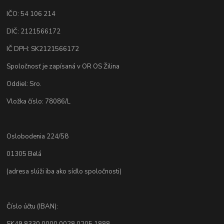
IČO: 54 106 214
DIČ: 2121566172
IČ DPH: SK2121566172
Spoločnosť je zapísaná v OR OS Žilina
Oddiel: Sro.
Vložka číslo: 78086/L
Oslobodenia 224/58
01305 Belá
(adresa slúži iba ako sídlo spoločnosti)
Číslo účtu (IBAN):