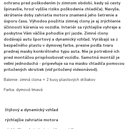
ochranu pred poškodením (v zimnom období, kedy sú cesty
špinavšie, hrozí vyššie riziko poškodenia chladiča). Navyše,
skrátenie doby zahriatia motora znamená jeho šetrenie a
úsporu času. Výhodou použitia zimnej clony je aj zrýchlenie
účinnosti kúrenia vo vozidle. Interiér sa rýchlejšie vyhreje a
poskytne Vám väčšie pohodlie pri jazde. Zimné clony
dodávajú autu športový a dynamický vzhľad. Vyrábajú sa z
bezpečného plastu v dymovej farbe, presne podľa tvaru
prednej masky konkrétneho typu auta. Nie je potrebné ich
pred montážou prispôsobovať vozidlu. Samotná montáž je
veľmi jednoduchá - pripevňuje sa na masku chladiča pomocou
priložených skrutiek (viď priložený videonávod).
Balenie: zimná clona + 2 kusy plastových držiakov
Farba: dymová tmavá
štýlový a dynamický vzhľad
rýchlejšie zahriatie motora