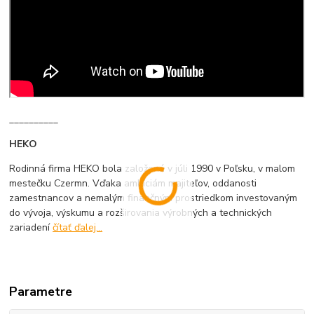
__________
HEKO
Rodinná firma HEKO bola založená v júli 1990 v Poľsku, v malom
mestečku Czermn. Vďaka ambíciám majiteľov, oddanosti
zamestnancov a nemalým finančným prostriedkom investovaným
do vývoja, výskumu a rozširovania výrobných a technických
zariadení
čítať ďalej...
Parametre