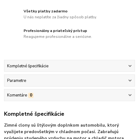
Všetky platby zadarmo
U nás neplatíte za žiadny spôsob platby.
Profesionálny a priateľský prístup
Reagujeme profesionálne a seriózne.
Kompletné špecifikácie
Parametre
Komentáre
0
Kompletné špecifikácie
Zimné clony sú štýlovým doplnkom automobilu, ktorý
využijete predovšetkým v chladnom počasí. Zabraňujú
prúdeniu studeného vzduchu na motor a chladič motora,