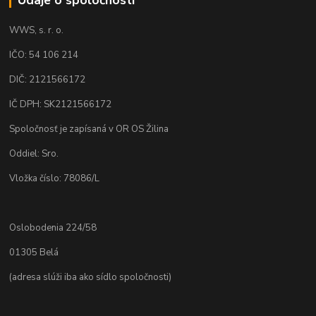
WWS, s. r. o.
IČO: 54 106 214
DIČ: 2121566172
IČ DPH: SK2121566172
Spoločnosť je zapísaná v OR OS Žilina
Oddiel: Sro.
Vložka číslo: 78086/L
Oslobodenia 224/58
01305 Belá
(adresa slúži iba ako sídlo spoločnosti)