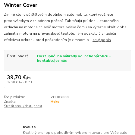
Winter Cover
Zimné clony sú štýlovým doplnkom automobilu, ktorý využijete
predovšetkým v chladnom počasí. Zabraňujú prúdeniu studeného
vzduchu na motor a chladič motora, vďaka čomu sa výrazne skráti doba
zahriatia motora na prevádzkovú teplotu. Tým poskytujú chladiču
efektívnu ochranu pred poškodením (v zimnom o...
celý popis
Dostupnosť
Dostupné iba náhrady od iného výrobcu -
kontaktujte nás
39,70 €
/
ks
32,28 €
bez DPH
Kód produktu:
ZCH02088
Značka:
Heko
Strážiť cenu / dostupnosť
Kvalita
Kvalitný e-shop s pohodlným výberom tovaru pre Vaše auto.