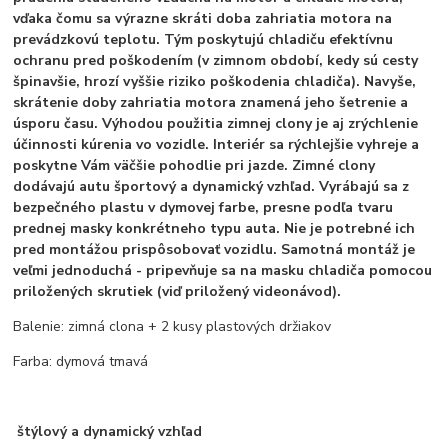
vďaka čomu sa výrazne skráti doba zahriatia motora na
prevádzkovú teplotu. Tým poskytujú chladiču efektívnu
ochranu pred poškodením (v zimnom období, kedy sú cesty
špinavšie, hrozí vyššie riziko poškodenia chladiča). Navyše,
skrátenie doby zahriatia motora znamená jeho šetrenie a
úsporu času. Výhodou použitia zimnej clony je aj zrýchlenie
účinnosti kúrenia vo vozidle. Interiér sa rýchlejšie vyhreje a
poskytne Vám väčšie pohodlie pri jazde. Zimné clony
dodávajú autu športový a dynamický vzhľad. Vyrábajú sa z
bezpečného plastu v dymovej farbe, presne podľa tvaru
prednej masky konkrétneho typu auta. Nie je potrebné ich
pred montážou prispôsobovať vozidlu. Samotná montáž je
veľmi jednoduchá - pripevňuje sa na masku chladiča pomocou
priložených skrutiek (viď priložený videonávod).
Balenie: zimná clona + 2 kusy plastových držiakov
Farba: dymová tmavá
štýlový a dynamický vzhľad