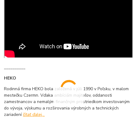
__________
HEKO
Rodinná firma HEKO bola založená v júli 1990 v Poľsku, v malom
mestečku Czermn. Vďaka ambíciám majiteľov, oddanosti
zamestnancov a nemalým finančným prostriedkom investovaným
do vývoja, výskumu a rozširovania výrobných a technických
zariadení
čítať ďalej...