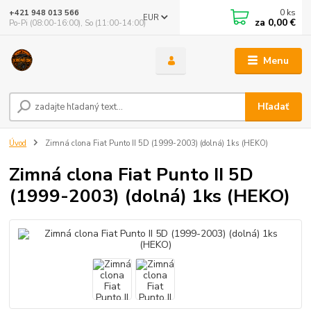
0
ks
+421 948 013 566
EUR
za
0,00 €
Po-Pi (08:00-16:00), So (11:00-14:00)
Menu
Hľadať
Úvod
Zimná clona Fiat Punto II 5D (1999-2003) (dolná) 1ks (HEKO)
Zimná clona Fiat Punto II 5D
(1999-2003) (dolná) 1ks (HEKO)