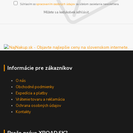
Súhlasím so
spracovaním osobných údajov
za účelom zasielania newslettera.
Môžete sa kedykoľvek odhlásiť.
Informácie pre zákazníkov
O nás
Obchodné podmienky
Expedícia a platby
Vrátenie tovaru a reklamácia
Ochrana osobných údajov
Kontakty
Prečo práve XROAD.SK?