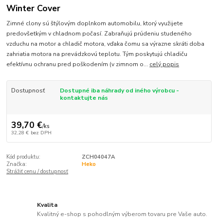
Winter Cover
Zimné clony sú štýlovým doplnkom automobilu, ktorý využijete
predovšetkým v chladnom počasí. Zabraňujú prúdeniu studeného
vzduchu na motor a chladič motora, vďaka čomu sa výrazne skráti doba
zahriatia motora na prevádzkovú teplotu. Tým poskytujú chladiču
efektívnu ochranu pred poškodením (v zimnom o...
celý popis
Dostupnosť
Dostupné iba náhrady od iného výrobcu -
kontaktujte nás
39,70 €
/
ks
32,28 €
bez DPH
Kód produktu:
ZCH04047A
Značka:
Heko
Strážiť cenu / dostupnosť
Kvalita
Kvalitný e-shop s pohodlným výberom tovaru pre Vaše auto.