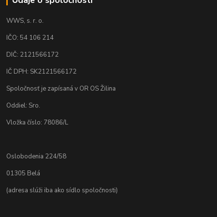
WWS, s. r. o.
IČO: 54 106 214
DIČ: 2121566172
IČ DPH: SK2121566172
Spoločnosť je zapísaná v OR OS Žilina
Oddiel: Sro.
Vložka číslo: 78086/L
Oslobodenia 224/58
01305 Belá
(adresa slúži iba ako sídlo spoločnosti)