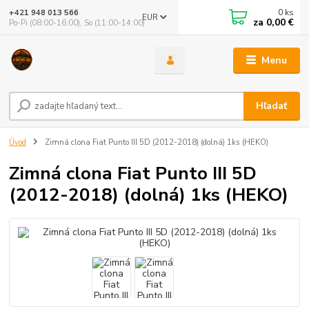
0
ks
+421 948 013 566
EUR
za
0,00 €
Po-Pi (08:00-16:00), So (11:00-14:00)
Menu
Hľadať
Úvod
Zimná clona Fiat Punto III 5D (2012-2018) (dolná) 1ks (HEKO)
Zimná clona Fiat Punto III 5D
(2012-2018) (dolná) 1ks (HEKO)