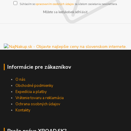
Súhlasím so
spracovaním osobných údajov
za účelom zasielania newslettera.
Môžete sa kedykoľvek odhlásiť.
Informácie pre zákazníkov
O nás
Obchodné podmienky
Expedícia a platby
Vrátenie tovaru a reklamácia
Ochrana osobných údajov
Kontakty
Prečo práve XROAD.SK?