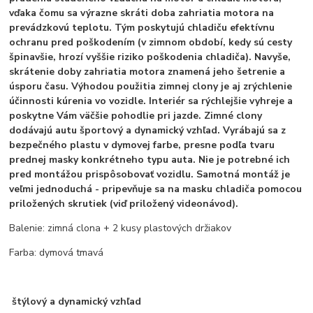
vďaka čomu sa výrazne skráti doba zahriatia motora na
prevádzkovú teplotu. Tým poskytujú chladiču efektívnu
ochranu pred poškodením (v zimnom období, kedy sú cesty
špinavšie, hrozí vyššie riziko poškodenia chladiča). Navyše,
skrátenie doby zahriatia motora znamená jeho šetrenie a
úsporu času. Výhodou použitia zimnej clony je aj zrýchlenie
účinnosti kúrenia vo vozidle. Interiér sa rýchlejšie vyhreje a
poskytne Vám väčšie pohodlie pri jazde. Zimné clony
dodávajú autu športový a dynamický vzhľad. Vyrábajú sa z
bezpečného plastu v dymovej farbe, presne podľa tvaru
prednej masky konkrétneho typu auta. Nie je potrebné ich
pred montážou prispôsobovať vozidlu. Samotná montáž je
veľmi jednoduchá - pripevňuje sa na masku chladiča pomocou
priložených skrutiek (viď priložený videonávod).
Balenie: zimná clona + 2 kusy plastových držiakov
Farba: dymová tmavá
štýlový a dynamický vzhľad