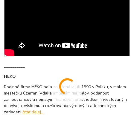
__________
HEKO
Rodinná firma HEKO bola založená v júli 1990 v Poľsku, v malom
mestečku Czermn. Vďaka ambíciám majiteľov, oddanosti
zamestnancov a nemalým finančným prostriedkom investovaným
do vývoja, výskumu a rozširovania výrobných a technických
zariadení
čítať ďalej...