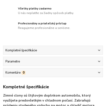
Všetky platby zadarmo
U nás neplatíte za žiadny spôsob platby.
Profesionálny a priateľský prístup
Reagujeme profesionálne a seriózne.
Kompletné špecifikácie
Parametre
Komentáre
0
Kompletné špecifikácie
Zimné clony sú štýlovým doplnkom automobilu, ktorý
využijete predovšetkým v chladnom počasí. Zabraňujú
prúdeniu studeného vzduchu na motor a chladič motora,