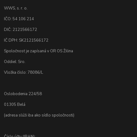
WWS, s. r. o.
IČO: 54 106 214
DIČ: 2121566172
IČ DPH: SK2121566172
Spoločnosť je zapísaná v OR OS Žilina
Oddiel: Sro.
Vložka číslo: 78086/L
Oslobodenia 224/58
01305 Belá
(adresa slúži iba ako sídlo spoločnosti)
Číslo účtu (IBAN):