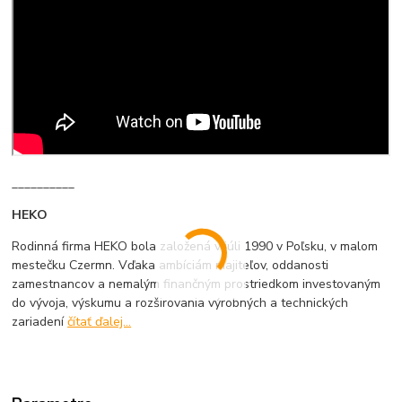
__________
HEKO
Rodinná firma HEKO bola založená v júli 1990 v Poľsku, v malom
mestečku Czermn. Vďaka ambíciám majiteľov, oddanosti
zamestnancov a nemalým finančným prostriedkom investovaným
do vývoja, výskumu a rozširovania výrobných a technických
zariadení
čítať ďalej...