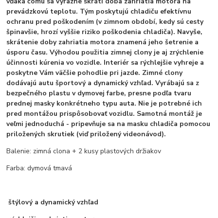
vďaka čomu sa výrazne skráti doba zahriatia motora na
prevádzkovú teplotu. Tým poskytujú chladiču efektívnu
ochranu pred poškodením (v zimnom období, kedy sú cesty
špinavšie, hrozí vyššie riziko poškodenia chladiča). Navyše,
skrátenie doby zahriatia motora znamená jeho šetrenie a
úsporu času. Výhodou použitia zimnej clony je aj zrýchlenie
účinnosti kúrenia vo vozidle. Interiér sa rýchlejšie vyhreje a
poskytne Vám väčšie pohodlie pri jazde. Zimné clony
dodávajú autu športový a dynamický vzhľad. Vyrábajú sa z
bezpečného plastu v dymovej farbe, presne podľa tvaru
prednej masky konkrétneho typu auta. Nie je potrebné ich
pred montážou prispôsobovať vozidlu. Samotná montáž je
veľmi jednoduchá - pripevňuje sa na masku chladiča pomocou
priložených skrutiek (viď priložený videonávod).
Balenie: zimná clona + 2 kusy plastových držiakov
Farba: dymová tmavá
štýlový a dynamický vzhľad