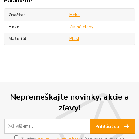
Parametre
Značka
Heko
Heko
Zimné clony
Materiál
Plast
Nepremeškajte novinky, akcie a
zľavy!
Prihlásiť sa
Súhlasím so
spracovaním osobných údajov
za účelom zasielania newslettera.