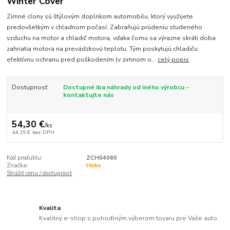
Winter Cover
Zimné clony sú štýlovým doplnkom automobilu, ktorý využijete
predovšetkým v chladnom počasí. Zabraňujú prúdeniu studeného
vzduchu na motor a chladič motora, vďaka čomu sa výrazne skráti doba
zahriatia motora na prevádzkovú teplotu. Tým poskytujú chladiču
efektívnu ochranu pred poškodením (v zimnom o...
celý popis
Dostupnosť
Dostupné iba náhrady od iného výrobcu -
kontaktujte nás
54,30 €
/
ks
44,15 €
bez DPH
Kód produktu:
ZCH04060
Značka:
Heko
Strážiť cenu / dostupnosť
Kvalita
Kvalitný e-shop s pohodlným výberom tovaru pre Vaše auto.