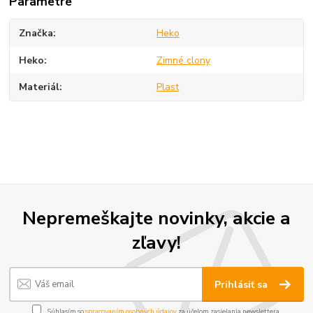
Parametre
Značka
Heko
Heko
Zimné clony
Materiál
Plast
Nepremeškajte novinky, akcie a
zľavy!
Prihlásiť sa
Súhlasím so
spracovaním osobných údajov
za účelom zasielania newslettera.