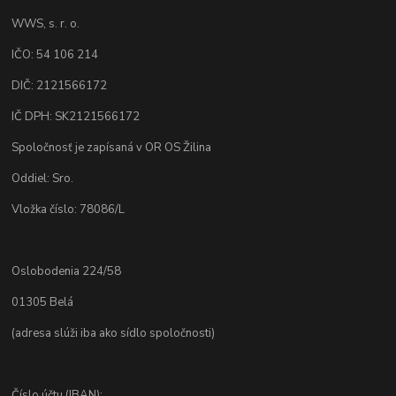
WWS, s. r. o.
IČO: 54 106 214
DIČ: 2121566172
IČ DPH: SK2121566172
Spoločnosť je zapísaná v OR OS Žilina
Oddiel: Sro.
Vložka číslo: 78086/L
Oslobodenia 224/58
01305 Belá
(adresa slúži iba ako sídlo spoločnosti)
Číslo účtu (IBAN):