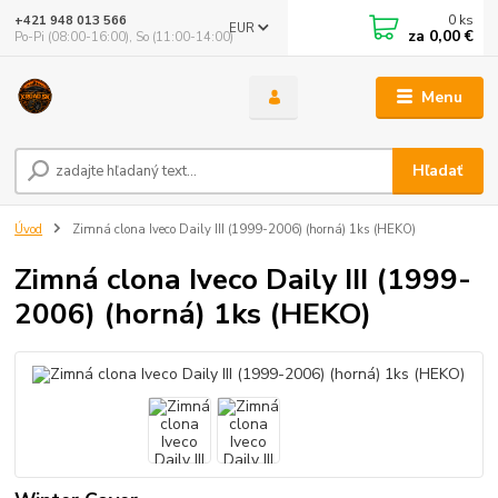
0
ks
+421 948 013 566
EUR
za
0,00 €
Po-Pi (08:00-16:00), So (11:00-14:00)
Menu
Hľadať
Úvod
Zimná clona Iveco Daily III (1999-2006) (horná) 1ks (HEKO)
Zimná clona Iveco Daily III (1999-
2006) (horná) 1ks (HEKO)