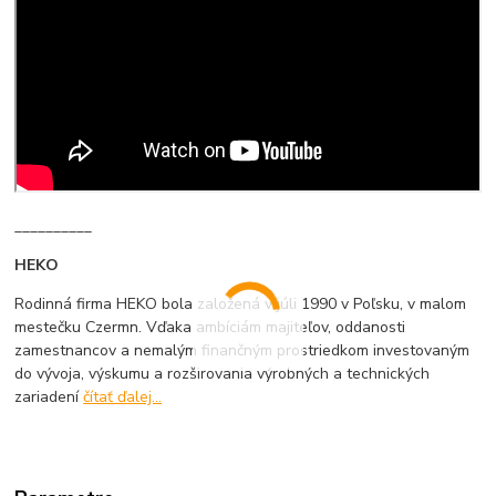
__________
HEKO
Rodinná firma HEKO bola založená v júli 1990 v Poľsku, v malom
mestečku Czermn. Vďaka ambíciám majiteľov, oddanosti
zamestnancov a nemalým finančným prostriedkom investovaným
do vývoja, výskumu a rozširovania výrobných a technických
zariadení
čítať ďalej...