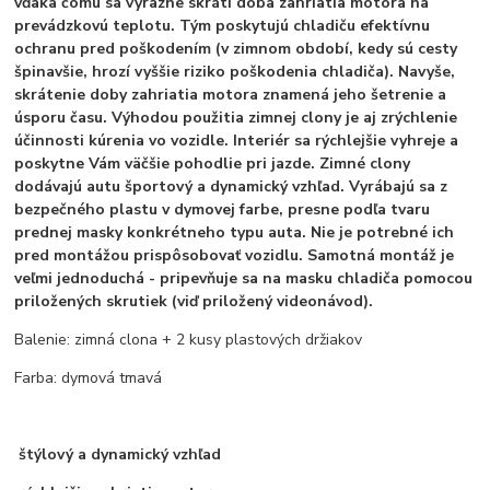
vďaka čomu sa výrazne skráti doba zahriatia motora na
prevádzkovú teplotu. Tým poskytujú chladiču efektívnu
ochranu pred poškodením (v zimnom období, kedy sú cesty
špinavšie, hrozí vyššie riziko poškodenia chladiča). Navyše,
skrátenie doby zahriatia motora znamená jeho šetrenie a
úsporu času. Výhodou použitia zimnej clony je aj zrýchlenie
účinnosti kúrenia vo vozidle. Interiér sa rýchlejšie vyhreje a
poskytne Vám väčšie pohodlie pri jazde. Zimné clony
dodávajú autu športový a dynamický vzhľad. Vyrábajú sa z
bezpečného plastu v dymovej farbe, presne podľa tvaru
prednej masky konkrétneho typu auta. Nie je potrebné ich
pred montážou prispôsobovať vozidlu. Samotná montáž je
veľmi jednoduchá - pripevňuje sa na masku chladiča pomocou
priložených skrutiek (viď priložený videonávod).
Balenie: zimná clona + 2 kusy plastových držiakov
Farba: dymová tmavá
štýlový a dynamický vzhľad