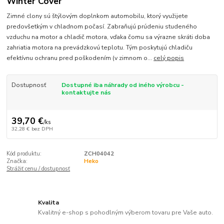
Winter Cover
Zimné clony sú štýlovým doplnkom automobilu, ktorý využijete
predovšetkým v chladnom počasí. Zabraňujú prúdeniu studeného
vzduchu na motor a chladič motora, vďaka čomu sa výrazne skráti doba
zahriatia motora na prevádzkovú teplotu. Tým poskytujú chladiču
efektívnu ochranu pred poškodením (v zimnom o...
celý popis
Dostupnosť
Dostupné iba náhrady od iného výrobcu -
kontaktujte nás
39,70 €
/
ks
32,28 €
bez DPH
Kód produktu:
ZCH04042
Značka:
Heko
Strážiť cenu / dostupnosť
Kvalita
Kvalitný e-shop s pohodlným výberom tovaru pre Vaše auto.