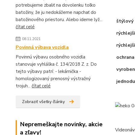
potrebujeme zbaliť na dovolenku toľko
batožiny, že ju nedokážeme napchať do
batožinového priestoru. Alebo ideme lyž...
štýlový 
čítať celé
rýchlejš
08.11.2021
rýchlejši
Povinná výbava vozidla
Povinnú výbavu osobného vozidla
ochrana
stanovuje vyhláška č. 134/2018 Z. z. Do
vyroben
tejto výbavy patrí: - lekárnička -
homologizovaný prenosný výstražný
jednodu
trojuh...
čítať celé
Zobraziť všetky články
Nepremeškajte novinky, akcie
Videonáv
a zľavy!