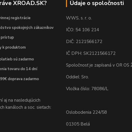
práve XROAD.SK?
Údaje o spoločnosti
WWS, s. r. o.
innej registrácie
žstvo spokojných zákazníkov
IČO: 54 106 214
 prístup
DIČ: 2121566172
dy k produktom
IČ DPH: SK2121566172
platieb sú zadarmo
Spoločnosť je zapísaná v OR OS Ž
nia tovaru do 14 dní
Oddiel: Sro.
 99€ doprava zadarmo
Vložka číslo: 78086/L
 aj na nasledujúcich
h kanáloch a soc. sieťach:
Oslobodenia 224/58
01305 Belá