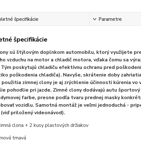
etné špecifikácie
Parametre
tné špecifikácie
ony sú štýlovým doplnkom automobilu, ktorý využijete pr
o vzduchu na motor a chladič motora, vďaka čomu sa výra
 Tým poskytujú chladiču efektívnu ochranu pred poškodením
iziko poškodenia chladiča). Navyše, skrátenie doby zahriat
použitia zimnej clony je aj zrýchlenie účinnosti kúrenia vo v
ie pohodlie pri jazde. Zimné clony dodávajú autu športový
 dymovej farbe, presne podľa tvaru prednej masky konkrét
bovať vozidlu. Samotná montáž je veľmi jednoduchá - pri
 (viď priložený videonávod).
zimná clona + 2 kusy plastových držiakov
ymová tmavá