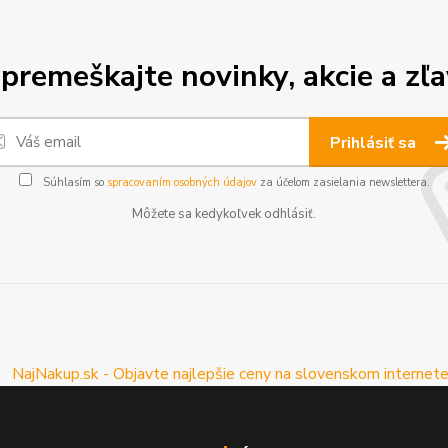
premeškajte novinky, akcie a zľa
Prihlásiť sa
Súhlasím so
spracovaním osobných údajov
za účelom zasielania newslettera.
Môžete sa kedykoľvek odhlásiť.