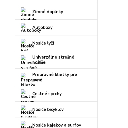
Zimné doplnky
Autoboxy
Nosiče lyží
Univerzálne strešné
nosiče
Prepravné klietky pre
psov
Cestné sprchy
Nosiče bicyklov
Nosiče kajakov a surfov