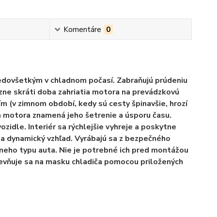
Komentáre
0
edovšetkým v chladnom počasí. Zabraňujú prúdeniu
zne skráti doba zahriatia motora na prevádzkovú
 (v zimnom období, kedy sú cesty špinavšie, hrozí
ia motora znamená jeho šetrenie a úsporu času.
ozidle. Interiér sa rýchlejšie vyhreje a poskytne
 a dynamický vzhľad. Vyrábajú sa z bezpečného
neho typu auta. Nie je potrebné ich pred montážou
pevňuje sa na masku chladiča pomocou priložených