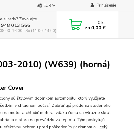
Prihlásenie
EUR
e si rady? Zavolajte.
0
ks
 948 013 566
za
0,00 €
(08:00-16:00), So (11:00-14:00)
2003-2010) (W639) (horná)
er Cover
clony sú štýlovým doplnkom automobilu, ktorý využijete
šetkým v chladnom počasí. Zabraňujú prúdeniu studeného
u na motor a chladič motora, vďaka čomu sa výrazne skráti
ahriatia motora na prevádzkovú teplotu. Tým poskytujú
ču efektívnu ochranu pred poškodením (v zimnom o...
celý