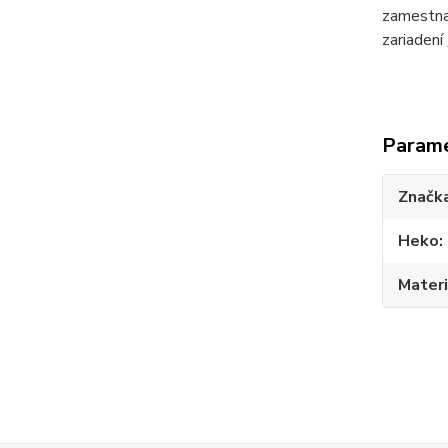
zamestna
zariadení
Param
Značk
Heko
Materi