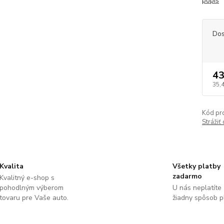
popis
Dos
43
35,
Kód pr
Strážiť
Kvalita
Všetky platby
zadarmo
Kvalitný e-shop s
pohodlným výberom
U nás neplatíte
tovaru pre Vaše auto.
žiadny spôsob p