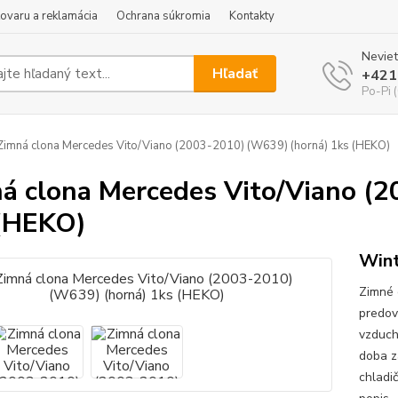
tovaru a reklamácia
Ochrana súkromia
Kontakty
Neviet
Hľadať
+421
Po-Pi 
imná clona Mercedes Vito/Viano (2003-2010) (W639) (horná) 1ks (HEKO)
á clona Mercedes Vito/Viano (
(HEKO)
Wint
Zimné 
predov
vzduch
doba z
chladi