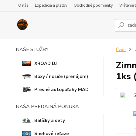
O nás
Expedícia a platby
Obchodné podmienky
Vrátenie 
NAŠE SLUŽBY
Úvod
Z
Zimn
XROAD DJ
1ks 
Boxy / nosiče (prenájom)
Presné autopoťahy MAD
NAŠA PREDAJNÁ PONUKA
Balíčky a sety
Snehové reťaze