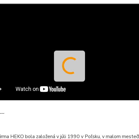
__
firma HEKO bola založená v júli 1990 v Poľsku, v malom mesteč