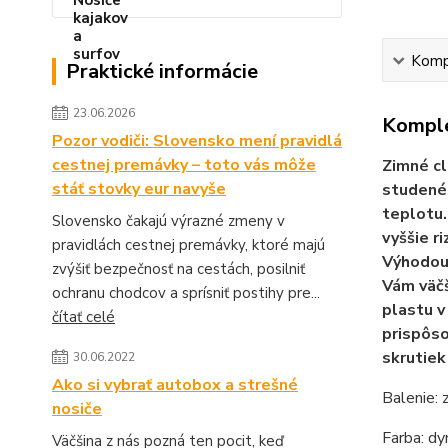
Kompl
Praktické informácie
23.06.2026
Komple
Pozor vodiči: Slovensko mení pravidlá
cestnej premávky – toto vás môže
Zimné cl
stáť stovky eur navyše
studenéh
teplotu.
Slovensko čakajú výrazné zmeny v
vyššie r
pravidlách cestnej premávky, ktoré majú
Výhodou 
zvýšiť bezpečnosť na cestách, posilniť
Vám väčš
ochranu chodcov a sprísniť postihy pre...
plastu v
čítať celé
prispôso
skrutiek
30.06.2022
Ako si vybrať autobox a strešné
Balenie: 
nosiče
Farba: d
Väčšina z nás pozná ten pocit, keď