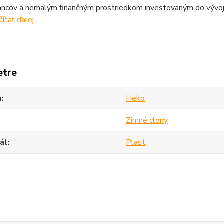
ncov a nemalým finančným prostriedkom investovaným do vývoja,
čítať ďalej...
etre
a
Heko
Zimné clony
ál
Plast