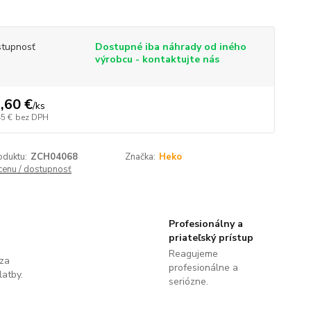
tupnosť
Dostupné iba náhrady od iného
výrobcu - kontaktujte nás
,60 €
/
ks
45 €
bez DPH
oduktu:
ZCH04068
Značka:
Heko
 cenu / dostupnosť
Profesionálny a
priateľský prístup
Reagujeme
 za
profesionálne a
latby.
seriózne.