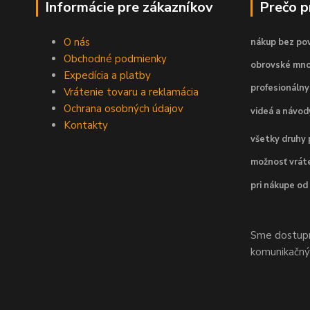
Informácie pre zákazníkov
Prečo 
O nás
nákup bez pov
Obchodné podmienky
obrovské mno
Expedícia a platby
profesionálny
Vrátenie tovaru a reklamácia
Ochrana osobných údajov
videá a návo
Kontakty
všetky druhy 
možnosť vráte
pri nákupe od
Sme dostupní
komunikačnýc