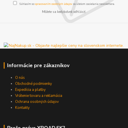
Súhlasím so
spracovaním osobných údajov
za účelom zasielania newslettera.
Môžete sa kedykoľvek odhlásiť.
Informácie pre zákazníkov
O nás
Obchodné podmienky
Expedícia a platby
Vrátenie tovaru a reklamácia
Ochrana osobných údajov
Kontakty
Prečo práve XROAD.SK?