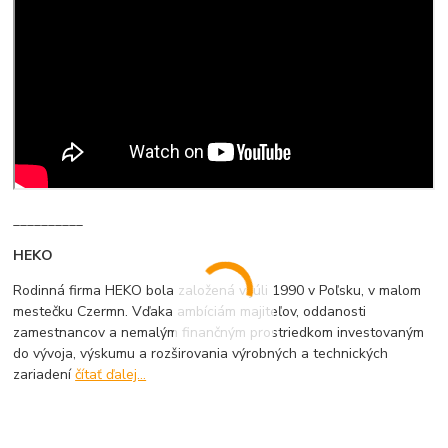
__________
HEKO
Rodinná firma HEKO bola založená v júli 1990 v Poľsku, v malom
mestečku Czermn. Vďaka ambíciám majiteľov, oddanosti
zamestnancov a nemalým finančným prostriedkom investovaným
do vývoja, výskumu a rozširovania výrobných a technických
zariadení
čítať ďalej...