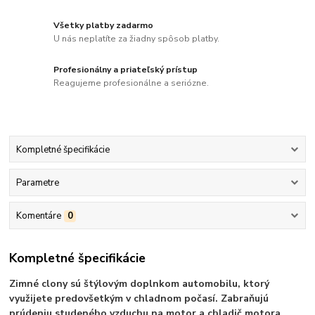
Všetky platby zadarmo
U nás neplatíte za žiadny spôsob platby.
Profesionálny a priateľský prístup
Reagujeme profesionálne a seriózne.
Kompletné špecifikácie
Parametre
Komentáre
0
Kompletné špecifikácie
Zimné clony sú štýlovým doplnkom automobilu, ktorý
využijete predovšetkým v chladnom počasí. Zabraňujú
prúdeniu studeného vzduchu na motor a chladič motora,