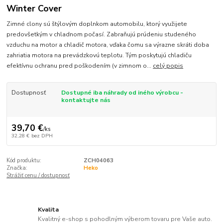
Winter Cover
Zimné clony sú štýlovým doplnkom automobilu, ktorý využijete
predovšetkým v chladnom počasí. Zabraňujú prúdeniu studeného
vzduchu na motor a chladič motora, vďaka čomu sa výrazne skráti doba
zahriatia motora na prevádzkovú teplotu. Tým poskytujú chladiču
efektívnu ochranu pred poškodením (v zimnom o...
celý popis
Dostupnosť
Dostupné iba náhrady od iného výrobcu -
kontaktujte nás
39,70 €
/
ks
32,28 €
bez DPH
Kód produktu:
ZCH04063
Značka:
Heko
Strážiť cenu / dostupnosť
Kvalita
Kvalitný e-shop s pohodlným výberom tovaru pre Vaše auto.