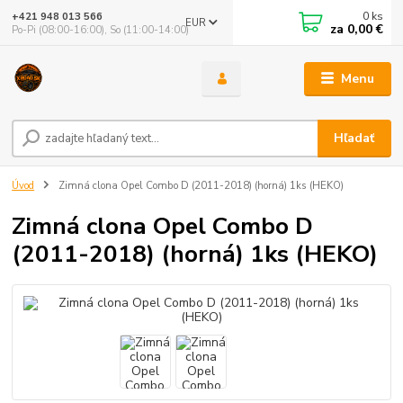
0
ks
+421 948 013 566
EUR
za
0,00 €
Po-Pi (08:00-16:00), So (11:00-14:00)
Menu
Hľadať
Úvod
Zimná clona Opel Combo D (2011-2018) (horná) 1ks (HEKO)
Zimná clona Opel Combo D
(2011-2018) (horná) 1ks (HEKO)