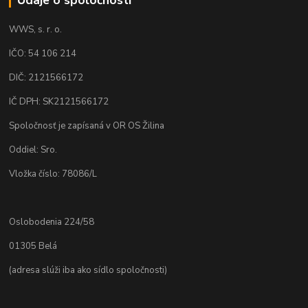
WWS, s. r. o.
IČO: 54 106 214
DIČ: 2121566172
IČ DPH: SK2121566172
Spoločnosť je zapísaná v OR OS Žilina
Oddiel: Sro.
Vložka číslo: 78086/L
Oslobodenia 224/58
01305 Belá
(adresa slúži iba ako sídlo spoločnosti)