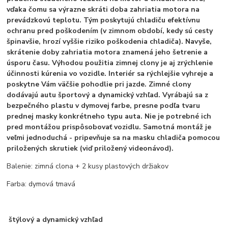
vďaka čomu sa výrazne skráti doba zahriatia motora na
prevádzkovú teplotu. Tým poskytujú chladiču efektívnu
ochranu pred poškodením (v zimnom období, kedy sú cesty
špinavšie, hrozí vyššie riziko poškodenia chladiča). Navyše,
skrátenie doby zahriatia motora znamená jeho šetrenie a
úsporu času. Výhodou použitia zimnej clony je aj zrýchlenie
účinnosti kúrenia vo vozidle. Interiér sa rýchlejšie vyhreje a
poskytne Vám väčšie pohodlie pri jazde. Zimné clony
dodávajú autu športový a dynamický vzhľad. Vyrábajú sa z
bezpečného plastu v dymovej farbe, presne podľa tvaru
prednej masky konkrétneho typu auta. Nie je potrebné ich
pred montážou prispôsobovať vozidlu. Samotná montáž je
veľmi jednoduchá - pripevňuje sa na masku chladiča pomocou
priložených skrutiek (viď priložený videonávod).
Balenie: zimná clona + 2 kusy plastových držiakov
Farba: dymová tmavá
štýlový a dynamický vzhľad