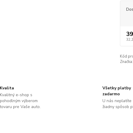
Dos
39
32,
Kód pr
Značka:
Kvalita
Všetky platby
zadarmo
Kvalitný e-shop s
pohodlným výberom
U nás neplatíte
tovaru pre Vaše auto.
žiadny spôsob p