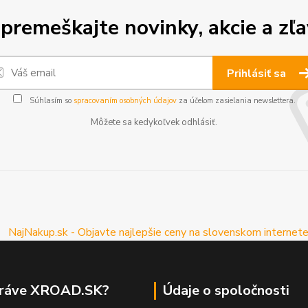
premeškajte novinky, akcie a zľa
Prihlásiť sa
Súhlasím so
spracovaním osobných údajov
za účelom zasielania newslettera.
Môžete sa kedykoľvek odhlásiť.
práve XROAD.SK?
Údaje o spoločnosti