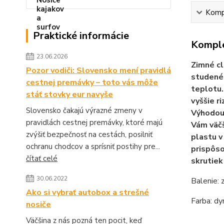
Kompl
Praktické informácie
Komple
23.06.2026
Zimné cl
Pozor vodiči: Slovensko mení pravidlá
studenéh
cestnej premávky – toto vás môže
teplotu.
stáť stovky eur navyše
vyššie r
Slovensko čakajú výrazné zmeny v
Výhodou 
pravidlách cestnej premávky, ktoré majú
Vám väčš
zvýšiť bezpečnosť na cestách, posilniť
plastu v
ochranu chodcov a sprísniť postihy pre...
prispôso
čítať celé
skrutiek
30.06.2022
Balenie: 
Ako si vybrať autobox a strešné
Farba: d
nosiče
Väčšina z nás pozná ten pocit, keď