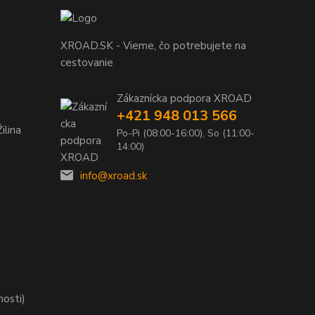
XROAD.SK - Vieme, čo potrebujete na
cestovanie
Zákaznícka podpora XROAD
+421 948 013 566
ilina
Po-Pi (08:00-16:00), So (11:00-
14:00)
info@xroad.sk
nosti)