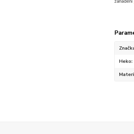
zariadení
Param
Značk
Heko
Materi