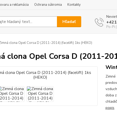
tovaru a reklamácia
Ochrana súkromia
Kontakty
Neviet
Hľadať
+421
Po-Pi 
imná clona Opel Corsa D (2011-2014) (facelift) 1ks (HEKO)
á clona Opel Corsa D (2011-201
Wint
Zimné 
predov
vzduch
doba z
chladi
popis