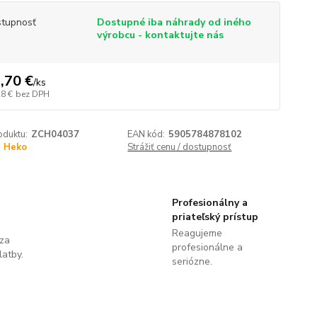
tupnosť
Dostupné iba náhrady od iného
výrobcu - kontaktujte nás
,70 €
/
ks
28 €
bez DPH
oduktu:
ZCH04037
EAN kód:
5905784878102
Heko
Strážiť cenu / dostupnosť
Profesionálny a
priateľský prístup
Reagujeme
 za
profesionálne a
latby.
seriózne.