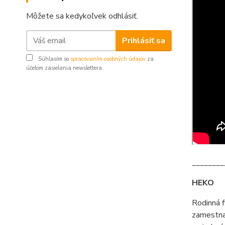
Môžete sa kedykoľvek odhlásiť.
Prihlásiť sa
Súhlasím so
spracovaním osobných údajov
za
účelom zasielania newslettera.
________
HEKO
Rodinná 
zamestna