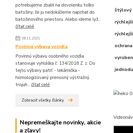
potrebujeme zbaliť na dovolenku toľko
štýlový 
batožiny, že ju nedokážeme napchať do
batožinového priestoru. Alebo ideme lyž...
rýchlejš
čítať celé
rýchlejši
08.11.2021
ochrana
Povinná výbava vozidla
Povinnú výbavu osobného vozidla
vyroben
stanovuje vyhláška č. 134/2018 Z. z. Do
jednodu
tejto výbavy patrí: - lekárnička -
homologizovaný prenosný výstražný
trojuh...
čítať celé
Zobraziť všetky články
Videonáv
Nepremeškajte novinky, akcie
a zľavy!