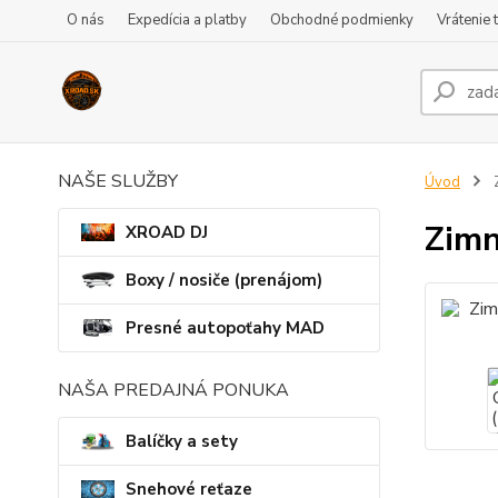
O nás
Expedícia a platby
Obchodné podmienky
Vrátenie 
NAŠE SLUŽBY
Úvod
Z
Zimn
XROAD DJ
Boxy / nosiče (prenájom)
Presné autopoťahy MAD
NAŠA PREDAJNÁ PONUKA
Balíčky a sety
Snehové reťaze