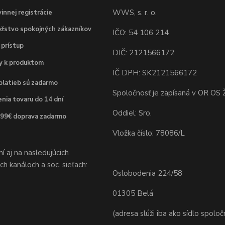
WWS, s. r. o.
innej registrácie
žstvo spokojných zákazníkov
IČO: 54 106 214
 prístup
DIČ: 2121566172
dy k produktom
IČ DPH: SK2121566172
platieb sú zadarmo
Spoločnosť je zapísaná v OR OS Ž
nia tovaru do 14 dní
Oddiel: Sro.
 99€ doprava zadarmo
Vložka číslo: 78086/L
 aj na nasledujúcich
h kanáloch a soc. sieťach:
Oslobodenia 224/58
01305 Belá
(adresa slúži iba ako sídlo spoloč