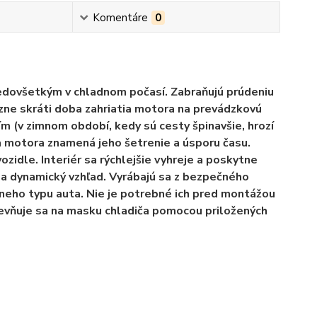
Komentáre
0
edovšetkým v chladnom počasí. Zabraňujú prúdeniu
zne skráti doba zahriatia motora na prevádzkovú
 (v zimnom období, kedy sú cesty špinavšie, hrozí
ia motora znamená jeho šetrenie a úsporu času.
ozidle. Interiér sa rýchlejšie vyhreje a poskytne
 a dynamický vzhľad. Vyrábajú sa z bezpečného
neho typu auta. Nie je potrebné ich pred montážou
pevňuje sa na masku chladiča pomocou priložených