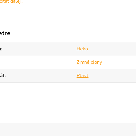
čítať ďalej...
etre
a
Heko
Zimné clony
ál
Plast