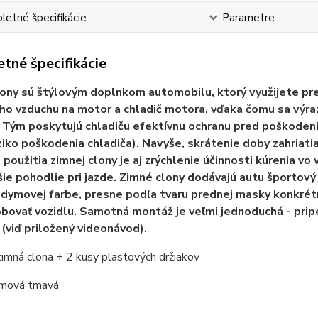
etné špecifikácie
Parametre
tné špecifikácie
ony sú štýlovým doplnkom automobilu, ktorý využijete pr
o vzduchu na motor a chladič motora, vďaka čomu sa výra
 Tým poskytujú chladiču efektívnu ochranu pred poškodením
iziko poškodenia chladiča). Navyše, skrátenie doby zahriat
použitia zimnej clony je aj zrýchlenie účinnosti kúrenia vo v
ie pohodlie pri jazde. Zimné clony dodávajú autu športový
 dymovej farbe, presne podľa tvaru prednej masky konkrét
bovať vozidlu. Samotná montáž je veľmi jednoduchá - pri
 (viď priložený videonávod).
zimná clona + 2 kusy plastových držiakov
ymová tmavá