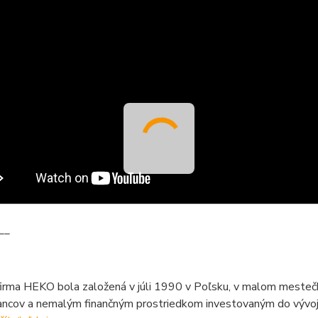
__
firma HEKO bola založená v júli 1990 v Poľsku, v malom mesteč
ncov a nemalým finančným prostriedkom investovaným do vývoja,