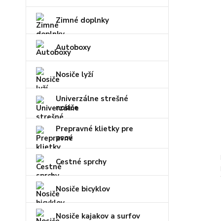
Zimné doplnky
Autoboxy
Nosiče lyží
Univerzálne strešné
nosiče
Prepravné klietky pre
psov
Cestné sprchy
Nosiče bicyklov
Nosiče kajakov a surfov