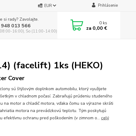
Prihlásenie
EUR
e si rady? Zavolajte.
0
ks
 948 013 566
za
0,00 €
(08:00-16:00), So (11:00-14:00)
4) (facelift) 1ks (HEKO)
er Cover
clony sú štýlovým doplnkom automobilu, ktorý využijete
šetkým v chladnom počasí. Zabraňujú prúdeniu studeného
u na motor a chladič motora, vďaka čomu sa výrazne skráti
ahriatia motora na prevádzkovú teplotu. Tým poskytujú
ču efektívnu ochranu pred poškodením (v zimnom o...
celý