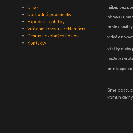
O nás
nákup bez pov
Obchodné podmienky
obrovské mno
Expedícia a platby
profesionálny
Vrátenie tovaru a reklamácia
Ochrana osobných údajov
videá a návo
Kontakty
všetky druhy 
možnosť vráte
pri nákupe od
Sme dostupní
komunikačnýc