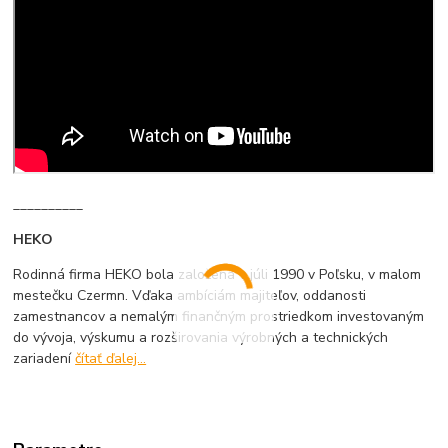
__________
HEKO
Rodinná firma HEKO bola založená v júli 1990 v Poľsku, v malom
mestečku Czermn. Vďaka ambíciám majiteľov, oddanosti
zamestnancov a nemalým finančným prostriedkom investovaným
do vývoja, výskumu a rozširovania výrobných a technických
zariadení
čítať ďalej...