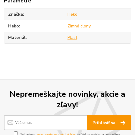
Parametre
Značka
Heko
Heko
Zimné clony
Materiál
Plast
Nepremeškajte novinky, akcie a
zľavy!
Prihlásiť sa
Súhlasím so
spracovaním osobných údajov
za účelom zasielania newslettera.