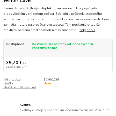
Winter Cover
Zimné clony sú štýlovým doplnkom automobilu, ktorý využijete
predovšetkým v chladnom počasí. Zabraňujú prúdeniu studeného
vzduchu na motor a chladič motora, vďaka čomu sa výrazne skráti doba
zahriatia motora na prevádzkovú teplotu. Tým poskytujú chladiču
efektívnu ochranu pred poškodením (v zimnom o...
celý popis
Dostupnosť
Dostupné iba náhrady od iného výrobcu -
kontaktujte nás
39,70 €
/
ks
32,28 €
bez DPH
Kód produktu:
ZCH02036
Značka:
Heko
Strážiť cenu / dostupnosť
Kvalita
Kvalitný e-shop s pohodlným výberom tovaru pre Vaše auto.