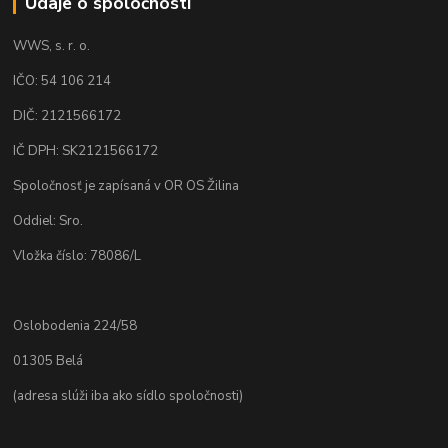
Údaje o spoločnosti
WWS, s. r. o.
IČO: 54 106 214
DIČ: 2121566172
IČ DPH: SK2121566172
Spoločnosť je zapísaná v OR OS Žilina
Oddiel: Sro.
Vložka číslo: 78086/L
Oslobodenia 224/58
01305 Belá
(adresa slúži iba ako sídlo spoločnosti)