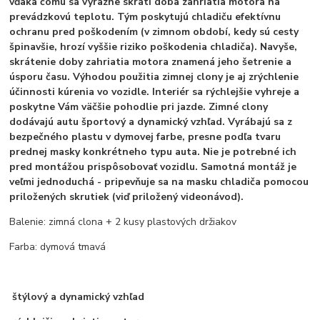
vďaka čomu sa výrazne skráti doba zahriatia motora na
prevádzkovú teplotu. Tým poskytujú chladiču efektívnu
ochranu pred poškodením (v zimnom období, kedy sú cesty
špinavšie, hrozí vyššie riziko poškodenia chladiča). Navyše,
skrátenie doby zahriatia motora znamená jeho šetrenie a
úsporu času. Výhodou použitia zimnej clony je aj zrýchlenie
účinnosti kúrenia vo vozidle. Interiér sa rýchlejšie vyhreje a
poskytne Vám väčšie pohodlie pri jazde. Zimné clony
dodávajú autu športový a dynamický vzhľad. Vyrábajú sa z
bezpečného plastu v dymovej farbe, presne podľa tvaru
prednej masky konkrétneho typu auta. Nie je potrebné ich
pred montážou prispôsobovať vozidlu. Samotná montáž je
veľmi jednoduchá - pripevňuje sa na masku chladiča pomocou
priložených skrutiek (viď priložený videonávod).
Balenie: zimná clona + 2 kusy plastových držiakov
Farba: dymová tmavá
štýlový a dynamický vzhľad