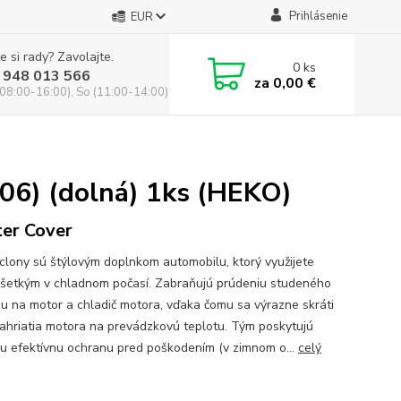
Prihlásenie
EUR
e si rady? Zavolajte.
0
ks
 948 013 566
za
0,00 €
(08:00-16:00), So (11:00-14:00)
06) (dolná) 1ks (HEKO)
er Cover
clony sú štýlovým doplnkom automobilu, ktorý využijete
šetkým v chladnom počasí. Zabraňujú prúdeniu studeného
u na motor a chladič motora, vďaka čomu sa výrazne skráti
ahriatia motora na prevádzkovú teplotu. Tým poskytujú
ču efektívnu ochranu pred poškodením (v zimnom o...
celý