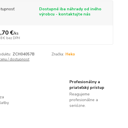
tupnosť
Dostupné iba náhrady od iného
výrobcu - kontaktujte nás
,70 €
/
ks
28 €
bez DPH
oduktu:
ZCH04057B
Značka:
Heko
 cenu / dostupnosť
Profesionálny a
priateľský prístup
Reagujeme
 za
profesionálne a
latby.
seriózne.