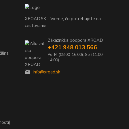
XROAD.SK - Vieme, čo potrebujete na
cestovanie
Zákaznícka podpora XROAD
+421 948 013 566
ilina
Po-Pi (08:00-16:00), So (11:00-
14:00)
info@xroad.sk
nosti)