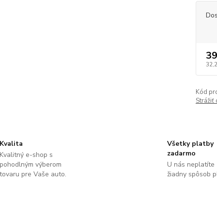
Dos
39
32,
Kód pr
Strážiť
Kvalita
Všetky platby
zadarmo
Kvalitný e-shop s
pohodlným výberom
U nás neplatíte
tovaru pre Vaše auto.
žiadny spôsob p