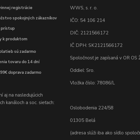
WWS, s. r. o.
innej registrácie
žstvo spokojných zákazníkov
IČO: 54 106 214
 prístup
DIČ: 2121566172
dy k produktom
IČ DPH: SK2121566172
platieb sú zadarmo
Spoločnosť je zapísaná v OR OS Ž
nia tovaru do 14 dní
Oddiel: Sro.
 99€ doprava zadarmo
Vložka číslo: 78086/L
 aj na nasledujúcich
h kanáloch a soc. sieťach:
Oslobodenia 224/58
01305 Belá
(adresa slúži iba ako sídlo spoloč