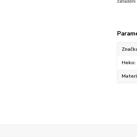
zariadení
Param
Značk
Heko
Materi