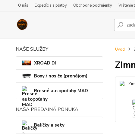
O nás
Expedícia a platby
Obchodné podmienky
Vrátenie 
NAŠE SLUŽBY
Úvod
Z
Zimn
XROAD DJ
Boxy / nosiče (prenájom)
Presné autopoťahy MAD
NAŠA PREDAJNÁ PONUKA
Balíčky a sety