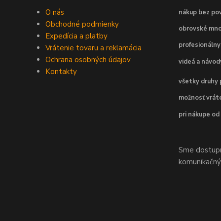
O nás
nákup bez pov
Obchodné podmienky
obrovské mno
Expedícia a platby
profesionálny
Vrátenie tovaru a reklamácia
Ochrana osobných údajov
videá a návo
Kontakty
všetky druhy 
možnosť vráte
pri nákupe od
Sme dostupní
komunikačnýc