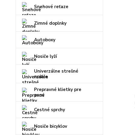
Snehové reťaze
Zimné doplnky
Autoboxy
Nosiče lyží
Univerzálne strešné
nosiče
Prepravné klietky pre
psov
Cestné sprchy
Nosiče bicyklov