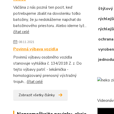
Väčšina z nás pozná ten pocit, keď
štýlový 
potrebujeme zbaliť na dovolenku toľko
rýchlejš
batožiny, že ju nedokážeme napchať do
batožinového priestoru. Alebo ideme lyž...
rýchlejši
čítať celé
ochrana
08.11.2021
Povinná výbava vozidla
vyroben
Povinnú výbavu osobného vozidla
jednodu
stanovuje vyhláška č. 134/2018 Z. z. Do
tejto výbavy patrí: - lekárnička -
homologizovaný prenosný výstražný
trojuh...
čítať celé
Zobraziť všetky články
Videonáv