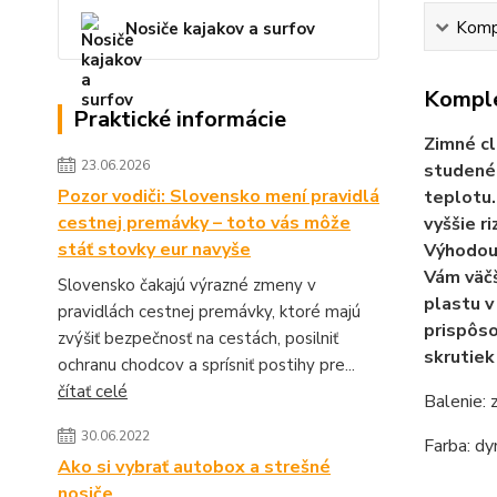
Kompl
Nosiče kajakov a surfov
Komple
Praktické informácie
Zimné cl
23.06.2026
studenéh
Pozor vodiči: Slovensko mení pravidlá
teplotu.
cestnej premávky – toto vás môže
vyššie r
stáť stovky eur navyše
Výhodou 
Vám väčš
Slovensko čakajú výrazné zmeny v
plastu v
pravidlách cestnej premávky, ktoré majú
prispôso
zvýšiť bezpečnosť na cestách, posilniť
skrutiek
ochranu chodcov a sprísniť postihy pre...
čítať celé
Balenie: 
30.06.2022
Farba: d
Ako si vybrať autobox a strešné
nosiče