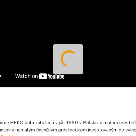
__
firma HEKO bola založená v júli 1990 v Poľsku, v malom mesteč
ncov a nemalým finančným prostriedkom investovaným do vývoja,