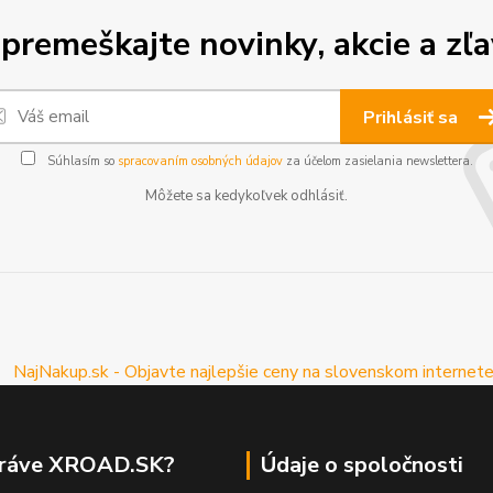
premeškajte novinky, akcie a zľa
Prihlásiť sa
Súhlasím so
spracovaním osobných údajov
za účelom zasielania newslettera.
Môžete sa kedykoľvek odhlásiť.
práve XROAD.SK?
Údaje o spoločnosti