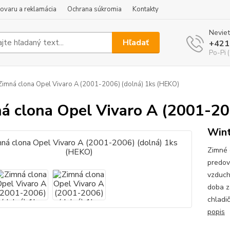
tovaru a reklamácia
Ochrana súkromia
Kontakty
Neviet
Hľadať
+421
Po-Pi 
imná clona Opel Vivaro A (2001-2006) (dolná) 1ks (HEKO)
á clona Opel Vivaro A (2001-20
Wint
Zimné 
predov
vzduch
doba z
chladi
popis