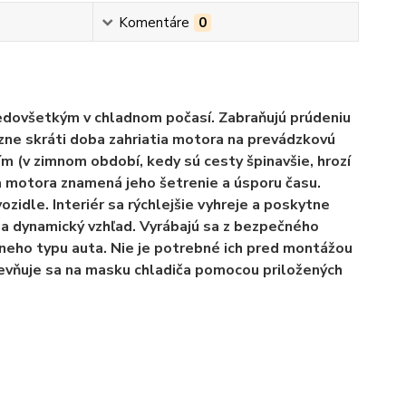
Komentáre
0
edovšetkým v chladnom počasí. Zabraňujú prúdeniu
zne skráti doba zahriatia motora na prevádzkovú
 (v zimnom období, kedy sú cesty špinavšie, hrozí
ia motora znamená jeho šetrenie a úsporu času.
ozidle. Interiér sa rýchlejšie vyhreje a poskytne
 a dynamický vzhľad. Vyrábajú sa z bezpečného
neho typu auta. Nie je potrebné ich pred montážou
pevňuje sa na masku chladiča pomocou priložených