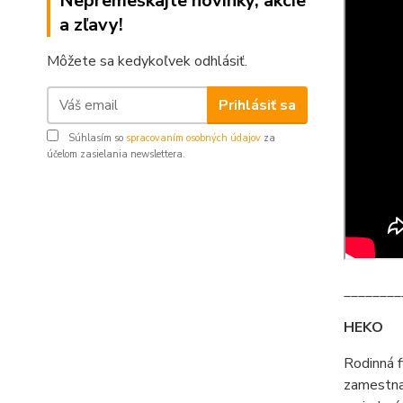
Nepremeškajte novinky, akcie
a zľavy!
Môžete sa kedykoľvek odhlásiť.
Prihlásiť sa
Súhlasím so
spracovaním osobných údajov
za
účelom zasielania newslettera.
________
HEKO
Rodinná 
zamestna