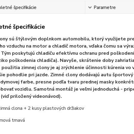
etné špecifikácie
Parametre
tné špecifikácie
ony sú štýlovým doplnkom automobilu, ktorý využijete pr
o vzduchu na motor a chladič motora, vďaka čomu sa výra
 Tým poskytujú chladiču efektívnu ochranu pred poškodením
iziko poškodenia chladiča). Navyše, skrátenie doby zahriat
použitia zimnej clony je aj zrýchlenie účinnosti kúrenia vo v
ie pohodlie pri jazde. Zimné clony dodávajú autu športový
 dymovej farbe, presne podľa tvaru prednej masky konkrét
bovať vozidlu. Samotná montáž je veľmi jednoduchá - pri
 (viď priložený videonávod).
zimná clona + 2 kusy plastových držiakov
ymová tmavá