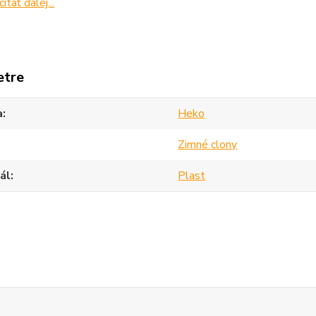
čítať ďalej...
etre
a
Heko
Zimné clony
ál
Plast