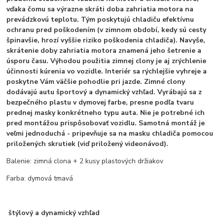
vďaka čomu sa výrazne skráti doba zahriatia motora na
prevádzkovú teplotu. Tým poskytujú chladiču efektívnu
ochranu pred poškodením (v zimnom období, kedy sú cesty
špinavšie, hrozí vyššie riziko poškodenia chladiča). Navyše,
skrátenie doby zahriatia motora znamená jeho šetrenie a
úsporu času. Výhodou použitia zimnej clony je aj zrýchlenie
účinnosti kúrenia vo vozidle. Interiér sa rýchlejšie vyhreje a
poskytne Vám väčšie pohodlie pri jazde. Zimné clony
dodávajú autu športový a dynamický vzhľad. Vyrábajú sa z
bezpečného plastu v dymovej farbe, presne podľa tvaru
prednej masky konkrétneho typu auta. Nie je potrebné ich
pred montážou prispôsobovať vozidlu. Samotná montáž je
veľmi jednoduchá - pripevňuje sa na masku chladiča pomocou
priložených skrutiek (viď priložený videonávod).
Balenie: zimná clona + 2 kusy plastových držiakov
Farba: dymová tmavá
štýlový a dynamický vzhľad