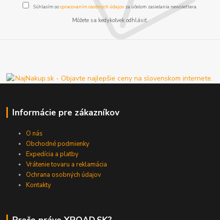
Súhlasím so
spracovaním osobných údajov
za účelom zasielania newslettera.
Môžete sa kedykoľvek odhlásiť.
Informácie pre zákazníkov
O nás
Obchodné podmienky
Expedícia a platby
Vrátenie tovaru a reklamácia
Ochrana osobných údajov
Kontakty
Prečo práve XROAD.SK?