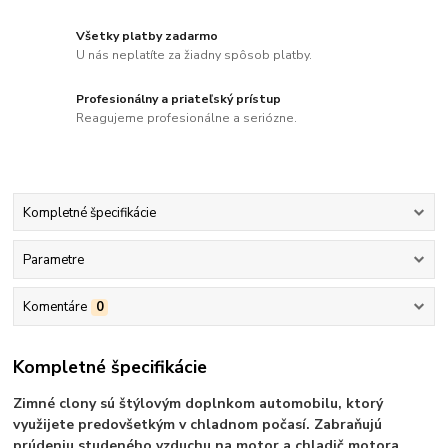
Všetky platby zadarmo
U nás neplatíte za žiadny spôsob platby.
Profesionálny a priateľský prístup
Reagujeme profesionálne a seriózne.
Kompletné špecifikácie
Parametre
Komentáre
0
Kompletné špecifikácie
Zimné clony sú štýlovým doplnkom automobilu, ktorý
využijete predovšetkým v chladnom počasí. Zabraňujú
prúdeniu studeného vzduchu na motor a chladič motora,