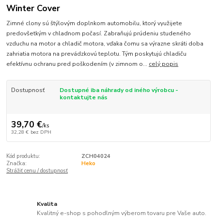
Winter Cover
Zimné clony sú štýlovým doplnkom automobilu, ktorý využijete
predovšetkým v chladnom počasí. Zabraňujú prúdeniu studeného
vzduchu na motor a chladič motora, vďaka čomu sa výrazne skráti doba
zahriatia motora na prevádzkovú teplotu. Tým poskytujú chladiču
efektívnu ochranu pred poškodením (v zimnom o...
celý popis
Dostupnosť
Dostupné iba náhrady od iného výrobcu -
kontaktujte nás
39,70 €
/
ks
32,28 €
bez DPH
Kód produktu:
ZCH04024
Značka:
Heko
Strážiť cenu / dostupnosť
Kvalita
Kvalitný e-shop s pohodlným výberom tovaru pre Vaše auto.