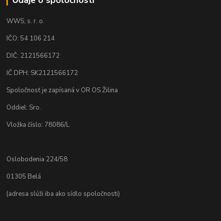
WWS, s. r. o.
IČO: 54 106 214
DIČ: 2121566172
IČ DPH: SK2121566172
Spoločnosť je zapísaná v OR OS Žilina
Oddiel: Sro.
Vložka číslo: 78086/L
Oslobodenia 224/58
01305 Belá
(adresa slúži iba ako sídlo spoločnosti)