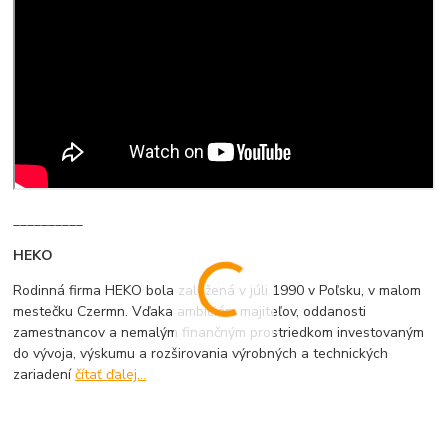
__________
HEKO
Rodinná firma HEKO bola založená v júli 1990 v Poľsku, v malom
mestečku Czermn. Vďaka ambíciám majiteľov, oddanosti
zamestnancov a nemalým finančným prostriedkom investovaným
do vývoja, výskumu a rozširovania výrobných a technických
zariadení
čítať ďalej...