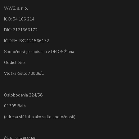
WWS, s. r. o.
IČO: 54 106 214
DIČ: 2121566172
IČ DPH: SK2121566172
Spoločnosť je zapísaná v OR OS Žilina
Oddiel: Sro.
Vložka číslo: 78086/L
Oslobodenia 224/58
01305 Belá
(adresa slúži iba ako sídlo spoločnosti)
Číslo účtu (IBAN):