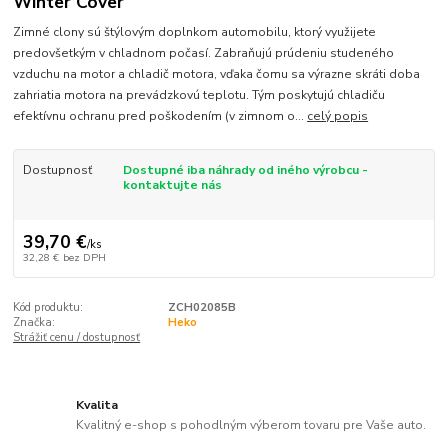
Winter Cover
Zimné clony sú štýlovým doplnkom automobilu, ktorý využijete
predovšetkým v chladnom počasí. Zabraňujú prúdeniu studeného
vzduchu na motor a chladič motora, vďaka čomu sa výrazne skráti doba
zahriatia motora na prevádzkovú teplotu. Tým poskytujú chladiču
efektívnu ochranu pred poškodením (v zimnom o...
celý popis
Dostupnosť
Dostupné iba náhrady od iného výrobcu -
kontaktujte nás
39,70 €
/
ks
32,28 €
bez DPH
Kód produktu:
ZCH02085B
Značka:
Heko
Strážiť cenu / dostupnosť
Kvalita
Kvalitný e-shop s pohodlným výberom tovaru pre Vaše auto.