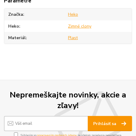
Parametre
Značka
Heko
Heko
Zimné clony
Materiál
Plast
Nepremeškajte novinky, akcie a
zľavy!
Prihlásiť sa
Súhlasím so
spracovaním osobných údajov
za účelom zasielania newslettera.