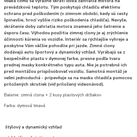
vďaka čomu sa výrazne skráti doba zahriatia motora na
prevádzkovú teplotu. Tým poskytujú chladiču efektívnu
ochranu pred poškodením (v zimnom období, kedy sú cesty
špinavšie, hrozí vyššie riziko poškodenia chladiča). Navyše,
skrátenie doby zahriatia motora znamená jeho šetrenie a
úsporu času. Výhodou použitia zimnej clony je aj zrýchlenie
účinnosti kúrenia vo vozidle. Interiér sa rýchlejšie vyhreje a
poskytne Vám väčšie pohodlie pri jazde. Zimné clony
dodávajú autu športový a dynamický vzhľad. Vyrábajú sa z
bezpečného plastu v dymovej farbe, presne podľa tvaru
prednej masky konkrétneho typu auta. Nie je potrebné ich
pred montážou prispôsobovať vozidlu. Samotná montáž je
veľmi jednoduchá - pripevňuje sa na masku chladiča pomocou
priložených skrutiek (viď priložený videonávod).
Balenie: zimná clona + 2 kusy plastových držiakov
Farba: dymová tmavá
štýlový a dynamický vzhľad