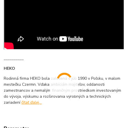
__________
HEKO
Rodinná firma HEKO bola založená v júli 1990 v Poľsku, v malom
mestečku Czermn. Vďaka ambíciám majiteľov, oddanosti
zamestnancov a nemalým finančným prostriedkom investovaným
do vývoja, výskumu a rozširovania výrobných a technických
zariadení
čítať ďalej...