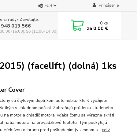
Prihlásenie
EUR
e si rady? Zavolajte.
0
ks
 948 013 566
za
0,00 €
(08:00-16:00), So (11:00-14:00)
15) (facelift) (dolná) 1ks
er Cover
clony sú štýlovým doplnkom automobilu, ktorý využijete
šetkým v chladnom počasí. Zabraňujú prúdeniu studeného
u na motor a chladič motora, vďaka čomu sa výrazne skráti
ahriatia motora na prevádzkovú teplotu. Tým poskytujú
ču efektívnu ochranu pred poškodením (v zimnom o...
celý