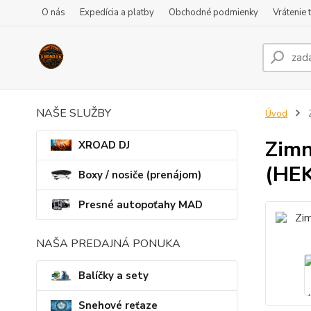
O nás
Expedícia a platby
Obchodné podmienky
Vrátenie 
NAŠE SLUŽBY
Úvod
Z
Zimn
XROAD DJ
(HE
Boxy / nosiče (prenájom)
Presné autopoťahy MAD
NAŠA PREDAJNÁ PONUKA
Balíčky a sety
Snehové reťaze