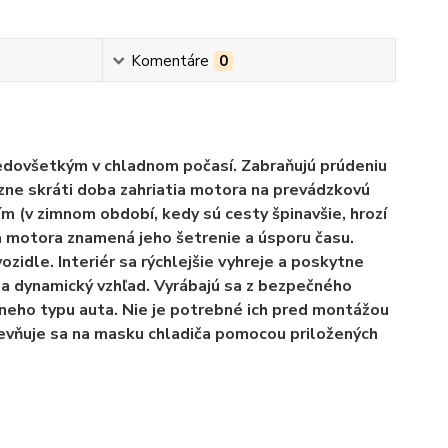
Komentáre
0
edovšetkým v chladnom počasí. Zabraňujú prúdeniu
zne skráti doba zahriatia motora na prevádzkovú
 (v zimnom období, kedy sú cesty špinavšie, hrozí
ia motora znamená jeho šetrenie a úsporu času.
ozidle. Interiér sa rýchlejšie vyhreje a poskytne
 a dynamický vzhľad. Vyrábajú sa z bezpečného
neho typu auta. Nie je potrebné ich pred montážou
pevňuje sa na masku chladiča pomocou priložených