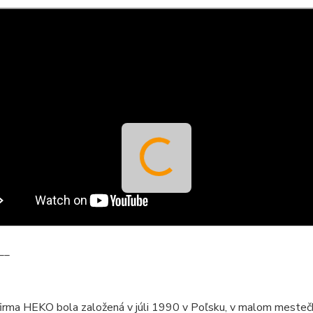
__
firma HEKO bola založená v júli 1990 v Poľsku, v malom mesteč