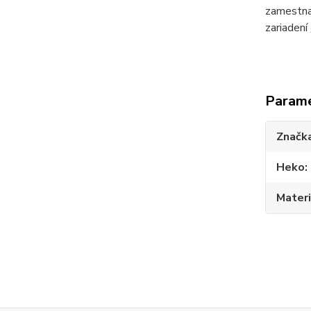
zamestna
zariadení
Param
Značk
Heko
Materi