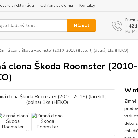
tovaru a reklamácia
Ochrana súkromia
Kontakty
Neviet
Hľadať
+421
Po-Pi 
imná clona Škoda Roomster (2010-2015) (facelift) (dolná) 1ks (HEKO)
á clona Škoda Roomster (2010-20
KO)
Wint
Zimné 
predov
vzduch
doba z
chladi