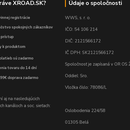
práve XROAD.SK?
Údaje o spoločnosti
WWS, s. r. o.
innej registrácie
žstvo spokojných zákazníkov
IČO: 54 106 214
 prístup
DIČ: 2121566172
dy k produktom
IČ DPH: SK2121566172
platieb sú zadarmo
Spoločnosť je zapísaná v OR OS Ž
nia tovaru do 14 dní
Oddiel: Sro.
 99€ doprava zadarmo
Vložka číslo: 78086/L
 aj na nasledujúcich
h kanáloch a soc. sieťach:
Oslobodenia 224/58
01305 Belá