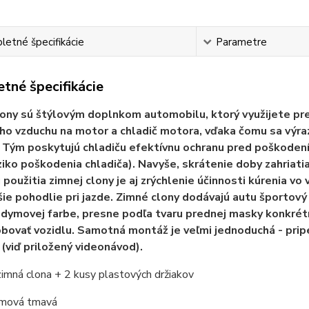
etné špecifikácie
Parametre
tné špecifikácie
ony sú štýlovým doplnkom automobilu, ktorý využijete pr
o vzduchu na motor a chladič motora, vďaka čomu sa výra
 Tým poskytujú chladiču efektívnu ochranu pred poškodením
iziko poškodenia chladiča). Navyše, skrátenie doby zahriat
použitia zimnej clony je aj zrýchlenie účinnosti kúrenia vo v
ie pohodlie pri jazde. Zimné clony dodávajú autu športový
 dymovej farbe, presne podľa tvaru prednej masky konkrét
bovať vozidlu. Samotná montáž je veľmi jednoduchá - pri
 (viď priložený videonávod).
zimná clona + 2 kusy plastových držiakov
ymová tmavá