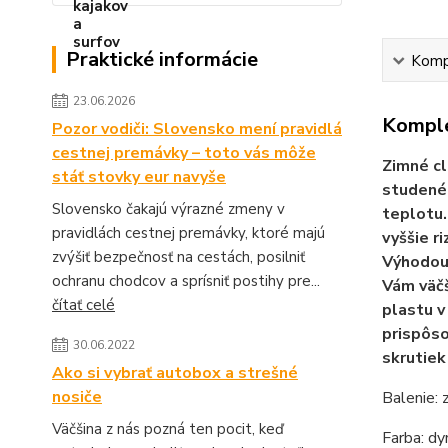
Praktické informácie
Kompl
23.06.2026
Komple
Pozor vodiči: Slovensko mení pravidlá
cestnej premávky – toto vás môže
Zimné cl
stáť stovky eur navyše
studenéh
Slovensko čakajú výrazné zmeny v
teplotu.
pravidlách cestnej premávky, ktoré majú
vyššie r
zvýšiť bezpečnosť na cestách, posilniť
Výhodou 
ochranu chodcov a sprísniť postihy pre...
Vám väčš
čítať celé
plastu v
prispôso
30.06.2022
skrutiek
Ako si vybrať autobox a strešné
nosiče
Balenie: 
Väčšina z nás pozná ten pocit, keď
Farba: d