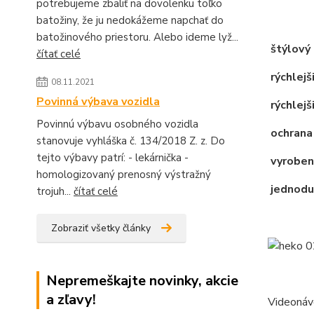
potrebujeme zbaliť na dovolenku toľko
batožiny, že ju nedokážeme napchať do
batožinového priestoru. Alebo ideme lyž...
štýlový 
čítať celé
rýchlejš
08.11.2021
Povinná výbava vozidla
rýchlejši
Povinnú výbavu osobného vozidla
ochrana
stanovuje vyhláška č. 134/2018 Z. z. Do
tejto výbavy patrí: - lekárnička -
vyroben
homologizovaný prenosný výstražný
jednodu
trojuh...
čítať celé
Zobraziť všetky články
Nepremeškajte novinky, akcie
a zľavy!
Videonáv