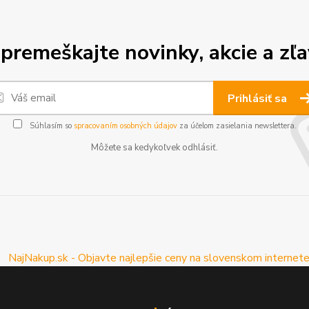
premeškajte novinky, akcie a zľa
Prihlásiť sa
Súhlasím so
spracovaním osobných údajov
za účelom zasielania newslettera.
Môžete sa kedykoľvek odhlásiť.