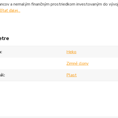
ncov a nemalým finančným prostriedkom investovaným do vývoja,
čítať ďalej...
etre
a
Heko
Zimné clony
ál
Plast