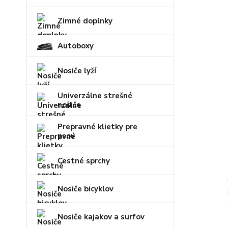
Zimné doplnky
Autoboxy
Nosiče lyží
Univerzálne strešné
nosiče
Prepravné klietky pre
psov
Cestné sprchy
Nosiče bicyklov
Nosiče kajakov a surfov