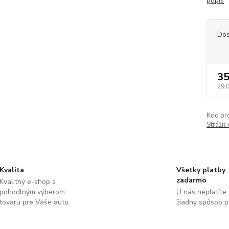
popis
Dos
35
29,
Kód pr
Strážiť
Kvalita
Všetky platby
zadarmo
Kvalitný e-shop s
pohodlným výberom
U nás neplatíte
tovaru pre Vaše auto.
žiadny spôsob p