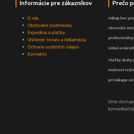
Informácie pre zákazníkov
Prečo 
O nás
nákup bez pov
Obchodné podmienky
obrovské mno
Expedícia a platby
profesionálny
Vrátenie tovaru a reklamácia
Ochrana osobných údajov
videá a návo
Kontakty
všetky druhy 
možnosť vráte
pri nákupe od
Sme dostupní
komunikačnýc