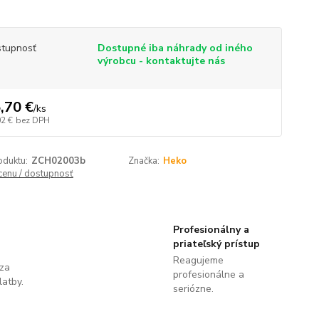
tupnosť
Dostupné iba náhrady od iného
výrobcu - kontaktujte nás
,70 €
/
ks
02 €
bez DPH
oduktu:
ZCH02003b
Značka:
Heko
 cenu / dostupnosť
Profesionálny a
priateľský prístup
Reagujeme
 za
profesionálne a
latby.
seriózne.