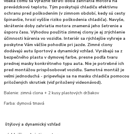
vďaka čomu sa výrazne skráti doba zahriatia motora na
prevádzkovú teplotu. Tým poskytujú chladiču efektívnu
ochranu pred poškodením (v zimnom období, kedy sú cesty
špinavšie, hrozí vyššie riziko poškodenia chladiča). Navyše,
skrátenie doby zahriatia motora znamená jeho šetrenie a
úsporu času. Výhodou použitia zimnej clony je aj zrýchlenie
účinnosti kúrenia vo vozidle. Interiér sa rýchlejšie vyhreje a
poskytne Vám väčšie pohodlie pri jazde. Zimné clony
dodávajú autu športový a dynamický vzhľad. Vyrábajú sa z
bezpečného plastu v dymovej farbe, presne podľa tvaru
prednej masky konkrétneho typu auta. Nie je potrebné ich
pred montážou prispôsobovať vozidlu. Samotná montáž je
veľmi jednoduchá - pripevňuje sa na masku chladiča pomocou
priložených skrutiek (viď priložený videonávod).
Balenie: zimná clona + 2 kusy plastových držiakov
Farba: dymová tmavá
štýlový a dynamický vzhľad