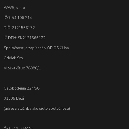
WWS, s. r. o.
IČO: 54 106 214
DIČ: 2121566172
IČ DPH: SK2121566172
Spoločnosť je zapísaná v OR OS Žilina
Oddiel: Sro.
Vložka číslo: 78086/L
Oslobodenia 224/58
01305 Belá
(adresa slúži iba ako sídlo spoločnosti)
Číslo účtu (IBAN):