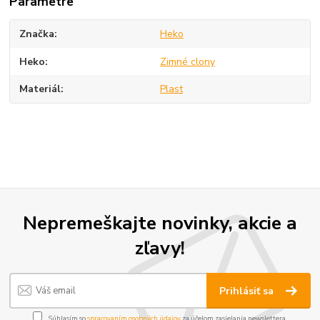
Parametre
Značka
Heko
Heko
Zimné clony
Materiál
Plast
Nepremeškajte novinky, akcie a
zľavy!
Prihlásiť sa
Súhlasím so
spracovaním osobných údajov
za účelom zasielania newslettera.