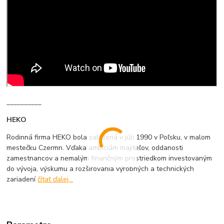
__________
HEKO
Rodinná firma HEKO bola založená v júli 1990 v Poľsku, v malom
mestečku Czermn. Vďaka ambíciám majiteľov, oddanosti
zamestnancov a nemalým finančným prostriedkom investovaným
do vývoja, výskumu a rozširovania výrobných a technických
zariadení
čítať ďalej...