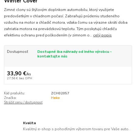
Winter Cover
Zimné clony sú štýlovým doplnkom automobilu, ktorý využijete
predovšetkým v chladnom počasí. Zabraňujú prúdeniu studeného
vzduchu na motor a chladič motora, vďaka čomu sa výrazne skráti doba
zahriatia motora na prevádzkovú teplotu. Tým poskytujú chladiču
efektívnu ochranu pred poškodením (v zimnom o...
celý popis
Dostupnosť
Dostupné iba náhrady od iného výrobcu -
kontaktujte nás
33,90 €
/
ks
27,56 €
bez DPH
Kód produktu:
ZCH02057
Značka:
Heko
Strážiť cenu / dostupnosť
Kvalita
Kvalitný e-shop s pohodlným výberom tovaru pre Vaše auto.