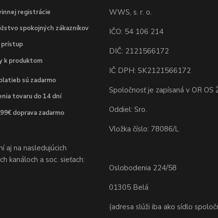
WWS, s. r. o.
innej registrácie
žstvo spokojných zákazníkov
IČO: 54 106 214
 prístup
DIČ: 2121566172
dy k produktom
IČ DPH: SK2121566172
platieb sú zadarmo
Spoločnosť je zapísaná v OR OS Ž
nia tovaru do 14 dní
Oddiel: Sro.
 99€ doprava zadarmo
Vložka číslo: 78086/L
 aj na nasledujúcich
h kanáloch a soc. sieťach:
Oslobodenia 224/58
01305 Belá
(adresa slúži iba ako sídlo spoloč