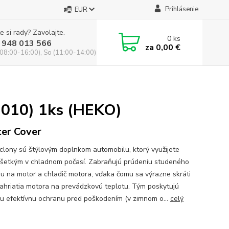
Prihlásenie
EUR
e si rady? Zavolajte.
0
ks
 948 013 566
za
0,00 €
(08:00-16:00), So (11:00-14:00)
2010) 1ks (HEKO)
er Cover
clony sú štýlovým doplnkom automobilu, ktorý využijete
šetkým v chladnom počasí. Zabraňujú prúdeniu studeného
u na motor a chladič motora, vďaka čomu sa výrazne skráti
ahriatia motora na prevádzkovú teplotu. Tým poskytujú
ču efektívnu ochranu pred poškodením (v zimnom o...
celý