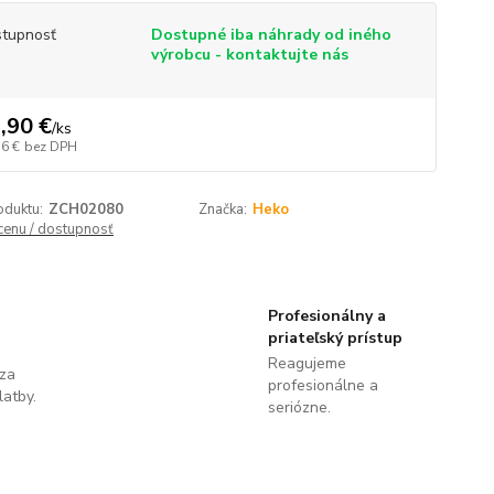
tupnosť
Dostupné iba náhrady od iného
výrobcu - kontaktujte nás
,90 €
/
ks
56 €
bez DPH
oduktu:
ZCH02080
Značka:
Heko
 cenu / dostupnosť
Profesionálny a
priateľský prístup
Reagujeme
 za
profesionálne a
latby.
seriózne.