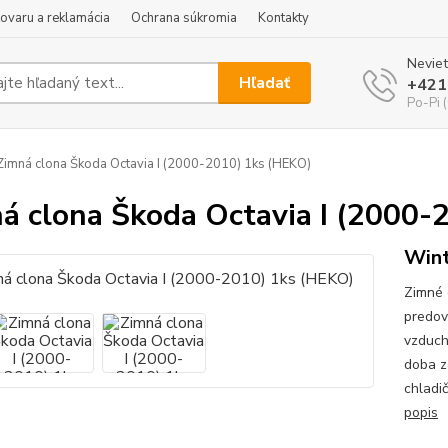
tovaru a reklamácia
Ochrana súkromia
Kontakty
Neviet
Hľadať
+421
Po-Pi 
imná clona Škoda Octavia I (2000-2010) 1ks (HEKO)
á clona Škoda Octavia I (2000-
Wint
Zimné 
predov
vzduch
doba z
chladi
popis