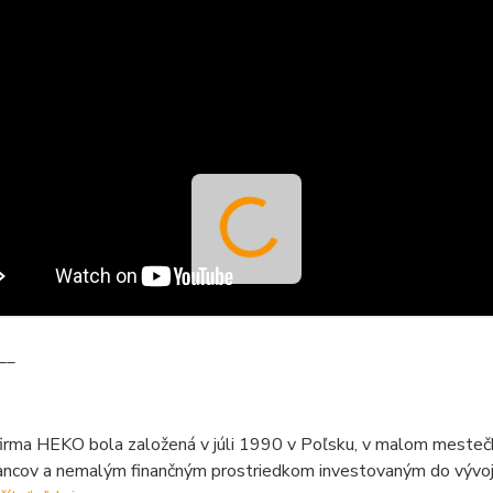
__
firma HEKO bola založená v júli 1990 v Poľsku, v malom mesteč
ncov a nemalým finančným prostriedkom investovaným do vývoja,