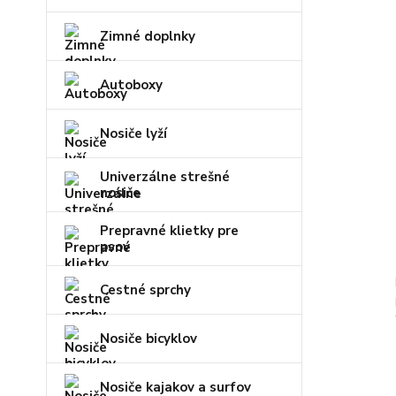
Zimné doplnky
Autoboxy
Nosiče lyží
Univerzálne strešné
nosiče
Prepravné klietky pre
psov
Cestné sprchy
Nosiče bicyklov
Nosiče kajakov a surfov