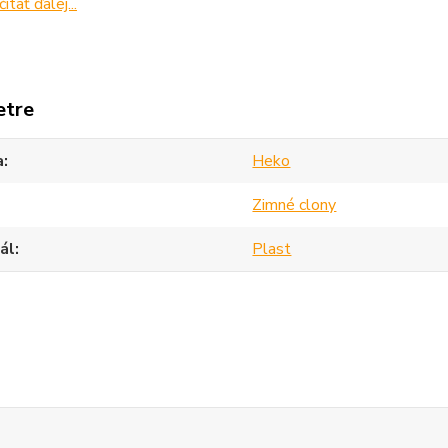
čítať ďalej...
etre
a
Heko
Zimné clony
ál
Plast