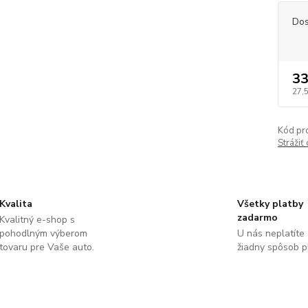
Dos
33
27,
Kód pr
Strážiť
Kvalita
Všetky platby
zadarmo
Kvalitný e-shop s
pohodlným výberom
U nás neplatíte
tovaru pre Vaše auto.
žiadny spôsob p