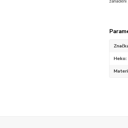
zariadení
Param
Značk
Heko
Materi