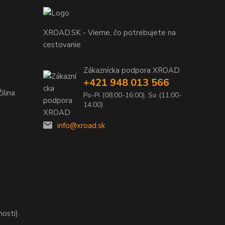
XROAD.SK - Vieme, čo potrebujete na
cestovanie
Zákaznícka podpora XROAD
+421 948 013 566
ilina
Po-Pi (08:00-16:00), So (11:00-
14:00)
info@xroad.sk
nosti)