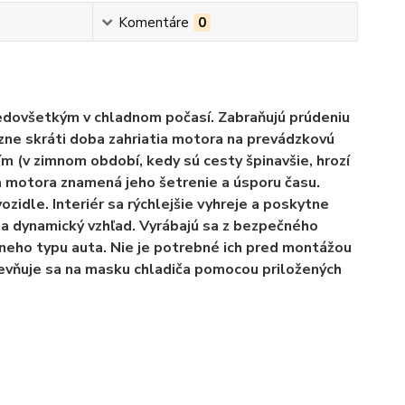
Komentáre
0
edovšetkým v chladnom počasí. Zabraňujú prúdeniu
zne skráti doba zahriatia motora na prevádzkovú
 (v zimnom období, kedy sú cesty špinavšie, hrozí
ia motora znamená jeho šetrenie a úsporu času.
ozidle. Interiér sa rýchlejšie vyhreje a poskytne
 a dynamický vzhľad. Vyrábajú sa z bezpečného
neho typu auta. Nie je potrebné ich pred montážou
pevňuje sa na masku chladiča pomocou priložených