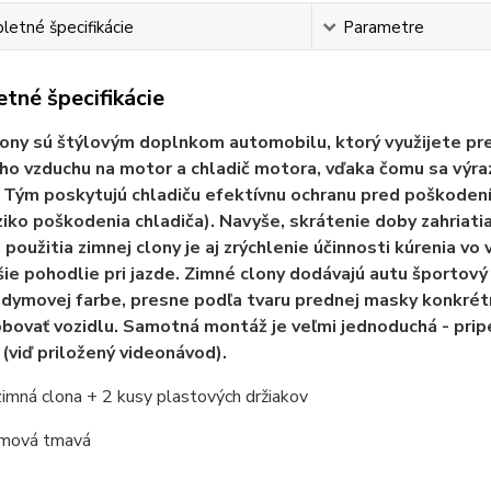
etné špecifikácie
Parametre
tné špecifikácie
ony sú štýlovým doplnkom automobilu, ktorý využijete pr
o vzduchu na motor a chladič motora, vďaka čomu sa výra
 Tým poskytujú chladiču efektívnu ochranu pred poškodením
iziko poškodenia chladiča). Navyše, skrátenie doby zahriat
použitia zimnej clony je aj zrýchlenie účinnosti kúrenia vo v
ie pohodlie pri jazde. Zimné clony dodávajú autu športový
 dymovej farbe, presne podľa tvaru prednej masky konkrét
bovať vozidlu. Samotná montáž je veľmi jednoduchá - pri
 (viď priložený videonávod).
zimná clona + 2 kusy plastových držiakov
ymová tmavá