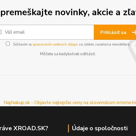
premeškajte novinky, akcie a zľa
Prihlásiť sa
Súhlasím so
spracovaním osobných údajov
za účelom zasielania newslettera.
Môžete sa kedykoľvek odhlásiť.
práve XROAD.SK?
Údaje o spoločnosti