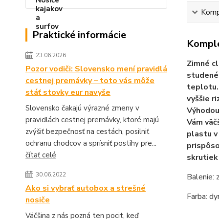
Kompl
Praktické informácie
Komple
23.06.2026
Zimné cl
Pozor vodiči: Slovensko mení pravidlá
studenéh
cestnej premávky – toto vás môže
teplotu.
stáť stovky eur navyše
vyššie r
Slovensko čakajú výrazné zmeny v
Výhodou 
pravidlách cestnej premávky, ktoré majú
Vám väčš
zvýšiť bezpečnosť na cestách, posilniť
plastu v
ochranu chodcov a sprísniť postihy pre...
prispôso
čítať celé
skrutiek
30.06.2022
Balenie: 
Ako si vybrať autobox a strešné
Farba: d
nosiče
Väčšina z nás pozná ten pocit, keď