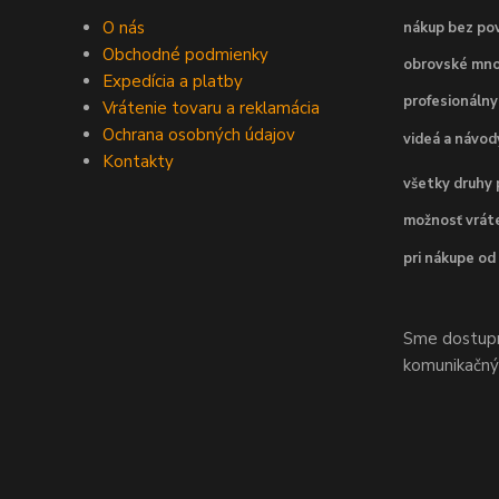
O nás
nákup bez pov
Obchodné podmienky
obrovské mno
Expedícia a platby
profesionálny
Vrátenie tovaru a reklamácia
Ochrana osobných údajov
videá a návo
Kontakty
všetky druhy 
možnosť vráte
pri nákupe od
Sme dostupní
komunikačnýc