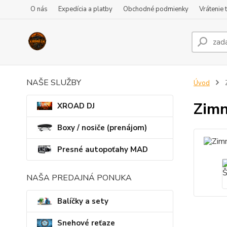
O nás
Expedícia a platby
Obchodné podmienky
Vrátenie 
NAŠE SLUŽBY
Úvod
Z
Zimn
XROAD DJ
Boxy / nosiče (prenájom)
Presné autopoťahy MAD
NAŠA PREDAJNÁ PONUKA
Balíčky a sety
Snehové reťaze