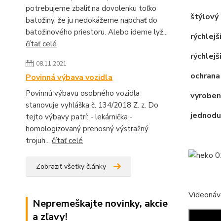
potrebujeme zbaliť na dovolenku toľko
štýlový 
batožiny, že ju nedokážeme napchať do
batožinového priestoru. Alebo ideme lyž...
rýchlejš
čítať celé
rýchlejši
08.11.2021
ochrana
Povinná výbava vozidla
Povinnú výbavu osobného vozidla
vyroben
stanovuje vyhláška č. 134/2018 Z. z. Do
jednodu
tejto výbavy patrí: - lekárnička -
homologizovaný prenosný výstražný
trojuh...
čítať celé
Zobraziť všetky články
Videonáv
Nepremeškajte novinky, akcie
a zľavy!