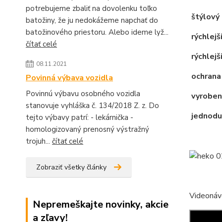
potrebujeme zbaliť na dovolenku toľko
štýlový 
batožiny, že ju nedokážeme napchať do
batožinového priestoru. Alebo ideme lyž...
rýchlejš
čítať celé
rýchlejši
08.11.2021
ochrana
Povinná výbava vozidla
Povinnú výbavu osobného vozidla
vyroben
stanovuje vyhláška č. 134/2018 Z. z. Do
jednodu
tejto výbavy patrí: - lekárnička -
homologizovaný prenosný výstražný
trojuh...
čítať celé
Zobraziť všetky články
Videonáv
Nepremeškajte novinky, akcie
a zľavy!