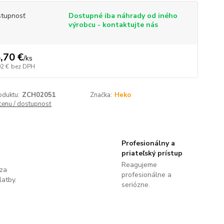
tupnosť
Dostupné iba náhrady od iného
výrobcu - kontaktujte nás
,70 €
/
ks
02 €
bez DPH
oduktu:
ZCH02051
Značka:
Heko
 cenu / dostupnosť
Profesionálny a
priateľský prístup
Reagujeme
 za
profesionálne a
latby.
seriózne.