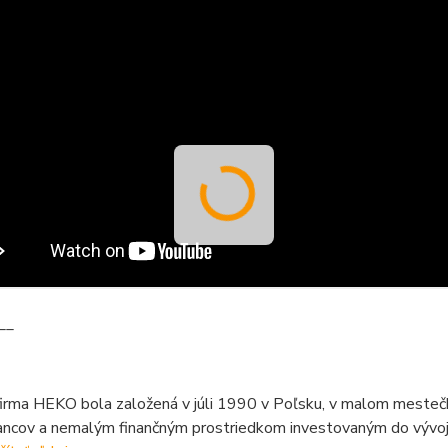
__
firma HEKO bola založená v júli 1990 v Poľsku, v malom mesteč
ncov a nemalým finančným prostriedkom investovaným do vývoja,