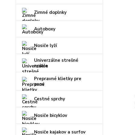
Zimné doplnky
Autoboxy
Nosiče lyží
Univerzálne strešné
nosiče
Prepravné klietky pre
psov
Cestné sprchy
Nosiče bicyklov
Nosiče kajakov a surfov