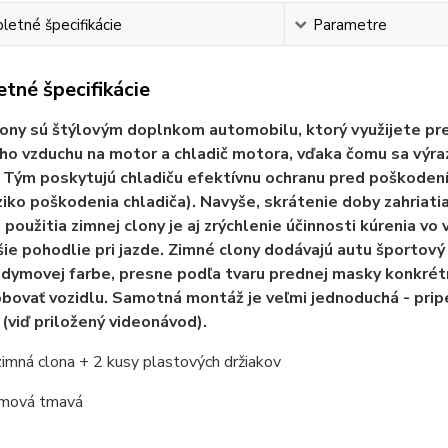
etné špecifikácie
Parametre
tné špecifikácie
ony sú štýlovým doplnkom automobilu, ktorý využijete pr
o vzduchu na motor a chladič motora, vďaka čomu sa výra
 Tým poskytujú chladiču efektívnu ochranu pred poškodením
iziko poškodenia chladiča). Navyše, skrátenie doby zahriat
použitia zimnej clony je aj zrýchlenie účinnosti kúrenia vo v
ie pohodlie pri jazde. Zimné clony dodávajú autu športový
 dymovej farbe, presne podľa tvaru prednej masky konkrét
bovať vozidlu. Samotná montáž je veľmi jednoduchá - pri
 (viď priložený videonávod).
zimná clona + 2 kusy plastových držiakov
ymová tmavá