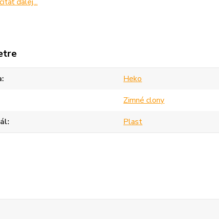
čítať ďalej...
etre
a
Heko
Zimné clony
ál
Plast