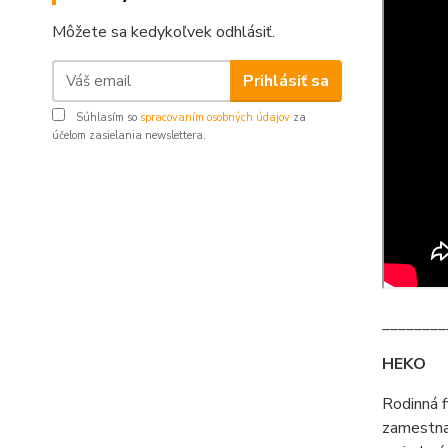
Môžete sa kedykoľvek odhlásiť.
Prihlásiť sa
Súhlasím so
spracovaním osobných údajov
za
účelom zasielania newslettera.
________
HEKO
Rodinná 
zamestna