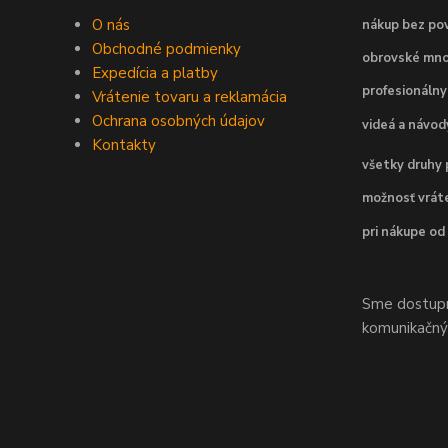
O nás
nákup bez pov
Obchodné podmienky
obrovské mno
Expedícia a platby
profesionálny
Vrátenie tovaru a reklamácia
Ochrana osobných údajov
videá a návo
Kontakty
všetky druhy 
možnosť vráte
pri nákupe od
Sme dostupní
komunikačnýc