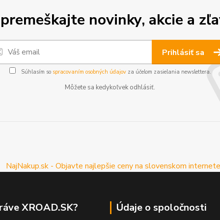
premeškajte novinky, akcie a zľa
Prihlásiť sa
Súhlasím so
spracovaním osobných údajov
za účelom zasielania newslettera.
Môžete sa kedykoľvek odhlásiť.
práve XROAD.SK?
Údaje o spoločnosti