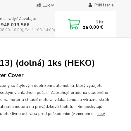
Prihlásenie
EUR
e si rady? Zavolajte.
0
ks
 948 013 566
za
0,00 €
(08:00-16:00), So (11:00-14:00)
13) (dolná) 1ks (HEKO)
er Cover
clony sú štýlovým doplnkom automobilu, ktorý využijete
šetkým v chladnom počasí. Zabraňujú prúdeniu studeného
u na motor a chladič motora, vďaka čomu sa výrazne skráti
ahriatia motora na prevádzkovú teplotu. Tým poskytujú
ču efektívnu ochranu pred poškodením (v zimnom o...
celý