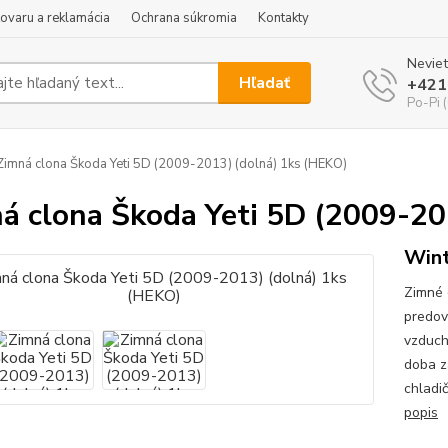
tovaru a reklamácia
Ochrana súkromia
Kontakty
Neviet
Hľadať
+421
Po-Pi 
imná clona Škoda Yeti 5D (2009-2013) (dolná) 1ks (HEKO)
á clona Škoda Yeti 5D (2009-20
Wint
Zimné 
predov
vzduch
doba z
chladi
popis