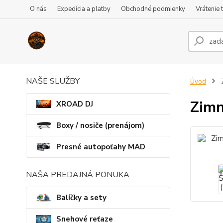
O nás
Expedícia a platby
Obchodné podmienky
Vrátenie 
NAŠE SLUŽBY
Úvod
Z
Zimn
XROAD DJ
Boxy / nosiče (prenájom)
Presné autopoťahy MAD
NAŠA PREDAJNÁ PONUKA
Balíčky a sety
Snehové reťaze