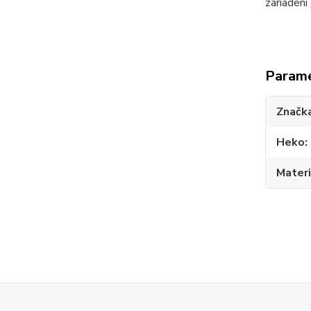
zariadení
Param
Značk
Heko
Materi