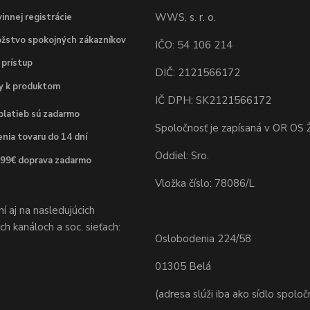
WWS, s. r. o.
innej registrácie
žstvo spokojných zákazníkov
IČO: 54 106 214
 prístup
DIČ: 2121566172
dy k produktom
IČ DPH: SK2121566172
platieb sú zadarmo
Spoločnosť je zapísaná v OR OS Ž
nia tovaru do 14 dní
Oddiel: Sro.
 99€ doprava zadarmo
Vložka číslo: 78086/L
 aj na nasledujúcich
h kanáloch a soc. sieťach:
Oslobodenia 224/58
01305 Belá
(adresa slúži iba ako sídlo spoloč