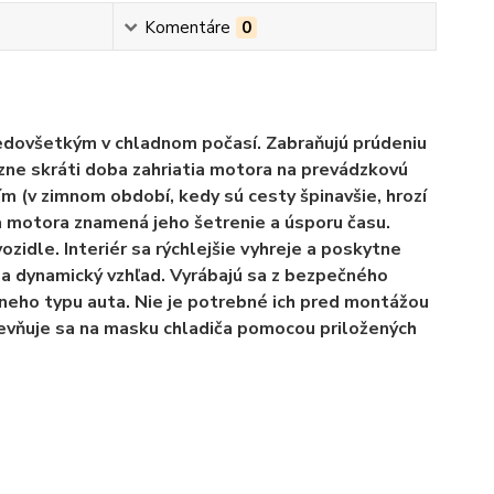
Komentáre
0
edovšetkým v chladnom počasí. Zabraňujú prúdeniu
zne skráti doba zahriatia motora na prevádzkovú
 (v zimnom období, kedy sú cesty špinavšie, hrozí
ia motora znamená jeho šetrenie a úsporu času.
ozidle. Interiér sa rýchlejšie vyhreje a poskytne
 a dynamický vzhľad. Vyrábajú sa z bezpečného
neho typu auta. Nie je potrebné ich pred montážou
pevňuje sa na masku chladiča pomocou priložených