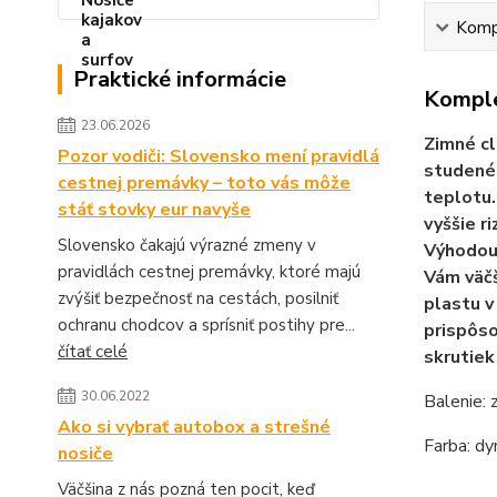
Kompl
Praktické informácie
Komple
23.06.2026
Zimné cl
Pozor vodiči: Slovensko mení pravidlá
studenéh
cestnej premávky – toto vás môže
teplotu.
stáť stovky eur navyše
vyššie r
Slovensko čakajú výrazné zmeny v
Výhodou 
pravidlách cestnej premávky, ktoré majú
Vám väčš
zvýšiť bezpečnosť na cestách, posilniť
plastu v
ochranu chodcov a sprísniť postihy pre...
prispôso
čítať celé
skrutiek
30.06.2022
Balenie: 
Ako si vybrať autobox a strešné
Farba: d
nosiče
Väčšina z nás pozná ten pocit, keď