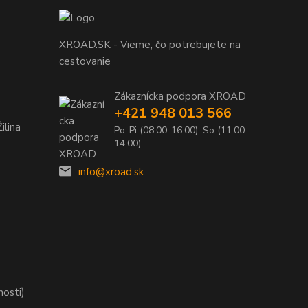
XROAD.SK - Vieme, čo potrebujete na
cestovanie
Zákaznícka podpora XROAD
+421 948 013 566
ilina
Po-Pi (08:00-16:00), So (11:00-
14:00)
info@xroad.sk
nosti)