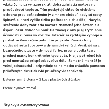
vďaka čomu sa výrazne skráti doba zahriatia motora na
prevádzkovú teplotu. Tým poskytujú chladiču efektívnu
ochranu pred poškodením (v zimnom období, kedy sú cesty
špinavšie, hrozí vyššie riziko poškodenia chladiča). Navyše,
skrátenie doby zahriatia motora znamená jeho šetrenie a
úsporu času. Výhodou použitia zimnej clony je aj zrýchlenie
účinnosti kúrenia vo vozidle. Interiér sa rýchlejšie vyhreje a
poskytne Vám väčšie pohodlie pri jazde. Zimné clony
dodávajú autu športový a dynamický vzhľad. Vyrábajú sa z
bezpečného plastu v dymovej farbe, presne podľa tvaru
prednej masky konkrétneho typu auta. Nie je potrebné ich
pred montážou prispôsobovať vozidlu. Samotná montáž je
veľmi jednoduchá - pripevňuje sa na masku chladiča pomocou
priložených skrutiek (viď priložený videonávod).
Balenie: zimná clona + 2 kusy plastových držiakov
Farba: dymová tmavá
štýlový a dynamický vzhľad