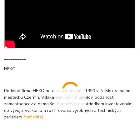
__________
HEKO
Rodinná firma HEKO bola založená v júli 1990 v Poľsku, v malom
mestečku Czermn. Vďaka ambíciám majiteľov, oddanosti
zamestnancov a nemalým finančným prostriedkom investovaným
do vývoja, výskumu a rozširovania výrobných a technických
zariadení
čítať ďalej...