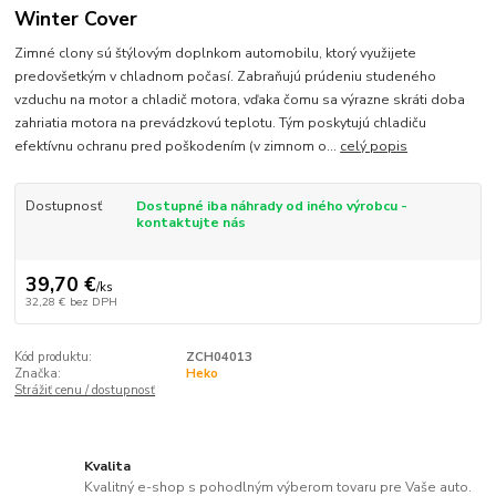
Winter Cover
Zimné clony sú štýlovým doplnkom automobilu, ktorý využijete
predovšetkým v chladnom počasí. Zabraňujú prúdeniu studeného
vzduchu na motor a chladič motora, vďaka čomu sa výrazne skráti doba
zahriatia motora na prevádzkovú teplotu. Tým poskytujú chladiču
efektívnu ochranu pred poškodením (v zimnom o...
celý popis
Dostupnosť
Dostupné iba náhrady od iného výrobcu -
kontaktujte nás
39,70 €
/
ks
32,28 €
bez DPH
Kód produktu:
ZCH04013
Značka:
Heko
Strážiť cenu / dostupnosť
Kvalita
Kvalitný e-shop s pohodlným výberom tovaru pre Vaše auto.