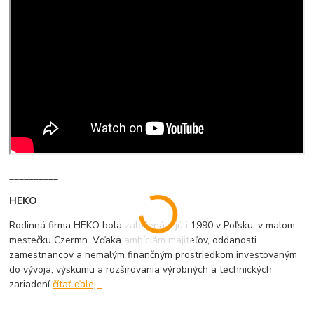
__________
HEKO
Rodinná firma HEKO bola založená v júli 1990 v Poľsku, v malom
mestečku Czermn. Vďaka ambíciám majiteľov, oddanosti
zamestnancov a nemalým finančným prostriedkom investovaným
do vývoja, výskumu a rozširovania výrobných a technických
zariadení
čítať ďalej...