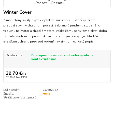
Winter Cover
Zimné clony sú štýlovým doplnkom automobilu, ktorý využijete
predovšetkým v chladnom počasí. Zabraňujú prúdeniu studeného
vzduchu na motor a chladič motora, vďaka čomu sa výrazne skráti doba
zahriatia motora na prevádzkovú teplotu. Tým poskytujú chladiču
efektívnu ochranu pred poškodením (v zimnom o...
celý popis
Dostupnosť
Dostupné iba náhrady od iného výrobcu -
kontaktujte nás
39,70 €
/
ks
32,28 €
bez DPH
Kód produktu:
ZCH02082
Značka:
Heko
Strážiť cenu / dostupnosť