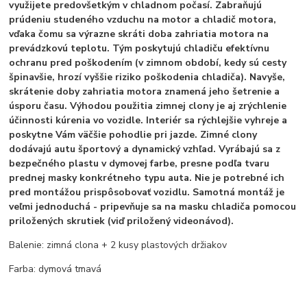
využijete predovšetkým v chladnom počasí. Zabraňujú
prúdeniu studeného vzduchu na motor a chladič motora,
vďaka čomu sa výrazne skráti doba zahriatia motora na
prevádzkovú teplotu. Tým poskytujú chladiču efektívnu
ochranu pred poškodením (v zimnom období, kedy sú cesty
špinavšie, hrozí vyššie riziko poškodenia chladiča). Navyše,
skrátenie doby zahriatia motora znamená jeho šetrenie a
úsporu času. Výhodou použitia zimnej clony je aj zrýchlenie
účinnosti kúrenia vo vozidle. Interiér sa rýchlejšie vyhreje a
poskytne Vám väčšie pohodlie pri jazde. Zimné clony
dodávajú autu športový a dynamický vzhľad. Vyrábajú sa z
bezpečného plastu v dymovej farbe, presne podľa tvaru
prednej masky konkrétneho typu auta. Nie je potrebné ich
pred montážou prispôsobovať vozidlu. Samotná montáž je
veľmi jednoduchá - pripevňuje sa na masku chladiča pomocou
priložených skrutiek (viď priložený videonávod).
Balenie: zimná clona + 2 kusy plastových držiakov
Farba: dymová tmavá