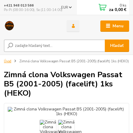
0
ks
+421 948 013 566
EUR
za
0,00 €
Po-Pi (08:00-16:00), So (11:00-14:00)
Menu
Hľadať
Úvod
Zimná clona Volkswagen Passat B5 (2001-2005) (facelift) 1ks (HEKO)
Zimná clona Volkswagen Passat
B5 (2001-2005) (facelift) 1ks
(HEKO)