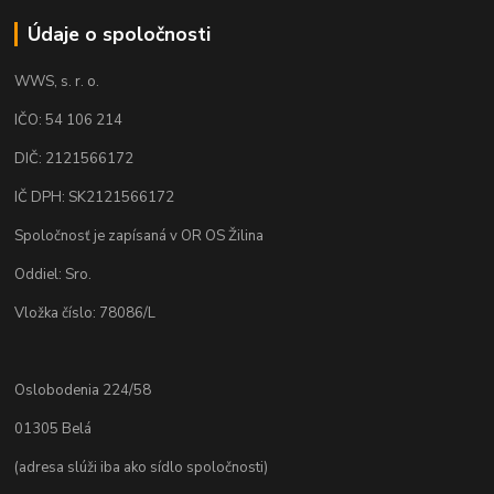
Údaje o spoločnosti
WWS, s. r. o.
IČO: 54 106 214
DIČ: 2121566172
IČ DPH: SK2121566172
Spoločnosť je zapísaná v OR OS Žilina
Oddiel: Sro.
Vložka číslo: 78086/L
Oslobodenia 224/58
01305 Belá
(adresa slúži iba ako sídlo spoločnosti)