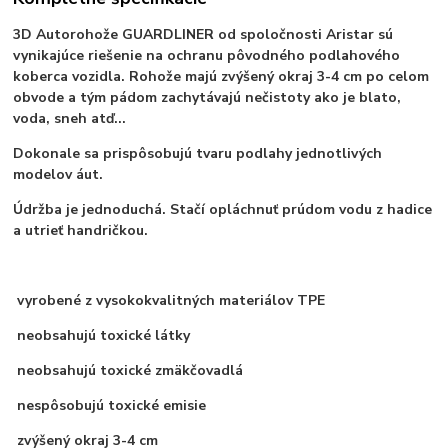
3D Autorohože GUARDLINER od spoločnosti Aristar sú
vynikajúce riešenie na ochranu pôvodného podlahového
koberca vozidla. Rohože majú zvýšený okraj 3-4 cm po celom
obvode a tým pádom zachytávajú nečistoty ako je blato,
voda, sneh atď...
Dokonale sa prispôsobujú tvaru podlahy jednotlivých
modelov áut.
Údržba je jednoduchá. Stačí opláchnuť prúdom vodu z hadice
a utrieť handričkou.
vyrobené z vysokokvalitných materiálov TPE
neobsahujú toxické látky
neobsahujú toxické zmäkčovadlá
nespôsobujú toxické emisie
zvýšený okraj 3-4 cm