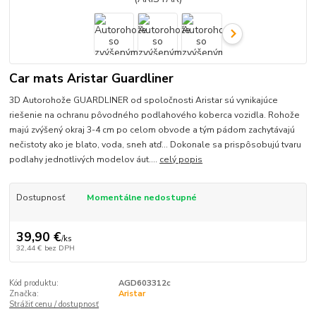
Car mats Aristar Guardliner
3D Autorohože GUARDLINER od spoločnosti Aristar sú vynikajúce
riešenie na ochranu pôvodného podlahového koberca vozidla. Rohože
majú zvýšený okraj 3-4 cm po celom obvode a tým pádom zachytávajú
nečistoty ako je blato, voda, sneh atď... Dokonale sa prispôsobujú tvaru
podlahy jednotlivých modelov áut....
celý popis
Dostupnosť
Momentálne nedostupné
39,90 €
/
ks
32,44 €
bez DPH
Kód produktu:
AGD603312c
Značka:
Aristar
Strážiť cenu / dostupnosť