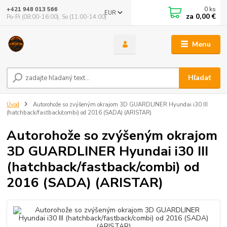
0
ks
+421 948 013 566
EUR
za
0,00 €
Po-Pi (08:00-16:00), So (11:00-14:00)
Menu
Hľadať
Úvod
Autorohože so zvýšeným okrajom 3D GUARDLINER Hyundai i30 III
(hatchback/fastback/combi) od 2016 (SADA) (ARISTAR)
Autorohože so zvýšeným okrajom
3D GUARDLINER Hyundai i30 III
(hatchback/fastback/combi) od
2016 (SADA) (ARISTAR)