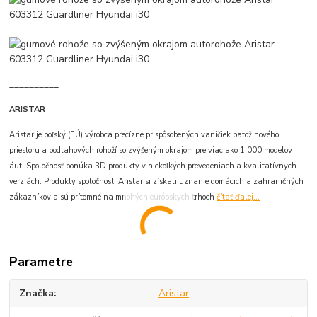
__________
ARISTAR
Aristar je poľský (EÚ) výrobca precízne prispôsobených vaničiek batožinového
priestoru a podlahových rohoží so zvýšeným okrajom pre viac ako 1 000 modelov
áut. Spoločnosť ponúka 3D produkty v niekoľkých prevedeniach a kvalitatívnych
verziách. Produkty spoločnosti Aristar si získali uznanie domácich a zahraničných
zákazníkov a sú prítomné na mnohých európskych trhoch
čítať ďalej...
Parametre
Značka
Aristar