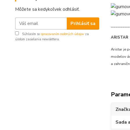
Môžete sa kedykoľvek odhlásiť.
Prihlásiť sa
________
Súhlasím so
spracovaním osobných údajov
za
ARISTAR
účelom zasielania newslettera.
Aristar je
modelov áut
a zahranič
Param
Značk
Sada 