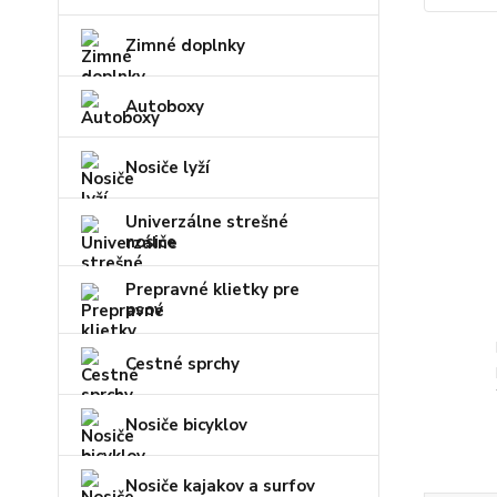
Zimné doplnky
Autoboxy
Nosiče lyží
Univerzálne strešné
nosiče
Prepravné klietky pre
psov
Cestné sprchy
Nosiče bicyklov
Nosiče kajakov a surfov