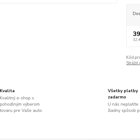
Dos
39
32,
Kód pr
Strážiť
Kvalita
Všetky platby
zadarmo
Kvalitný e-shop s
pohodlným výberom
U nás neplatíte
tovaru pre Vaše auto.
žiadny spôsob p