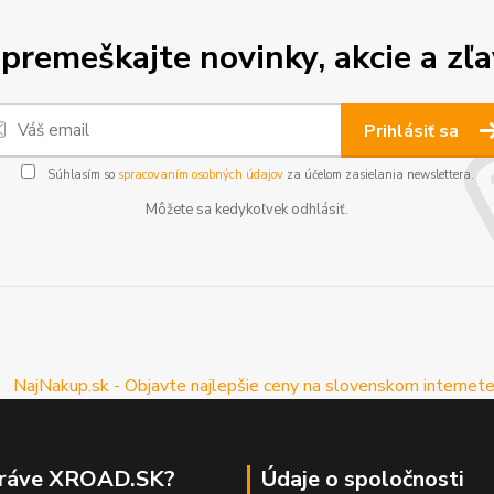
premeškajte novinky, akcie a zľa
Prihlásiť sa
Súhlasím so
spracovaním osobných údajov
za účelom zasielania newslettera.
Môžete sa kedykoľvek odhlásiť.
práve XROAD.SK?
Údaje o spoločnosti