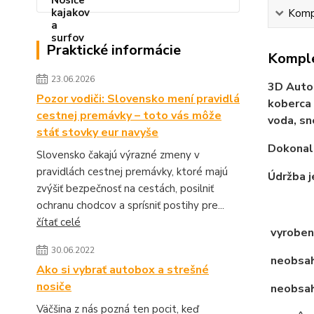
Kompl
Praktické informácie
Komple
23.06.2026
3D Auto
Pozor vodiči: Slovensko mení pravidlá
koberca 
cestnej premávky – toto vás môže
voda, sn
stáť stovky eur navyše
Dokonale
Slovensko čakajú výrazné zmeny v
pravidlách cestnej premávky, ktoré majú
Údržba j
zvýšiť bezpečnosť na cestách, posilniť
ochranu chodcov a sprísniť postihy pre...
čítať celé
vyroben
30.06.2022
neobsahu
Ako si vybrať autobox a strešné
nosiče
neobsah
Väčšina z nás pozná ten pocit, keď