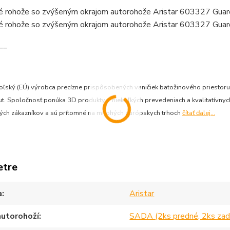
__
 poľský (EÚ) výrobca precízne prispôsobených vaničiek batožinového priesto
. Spoločnosť ponúka 3D produkty v niekoľkých prevedeniach a kvalitatívnych 
ných zákazníkov a sú prítomné na mnohých európskych trhoch
čítať ďalej...
etre
a
Aristar
autorohoží
SADA (2ks predné, 2ks zad