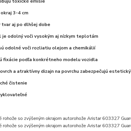
bujú toxické emisie
okraj 3-4 cm
 tvar aj po dlhšej dobe
 je odolný voči vysokým aj nízkym teplotám
ú odolné voči rozliatiu olejom a chemikálií
 fixácie podľa konkrétneho modelu vozidla
vrch a atraktívny dizajn na povrchu zabezpečujú estetický
ché čistenie
cyklovateľné