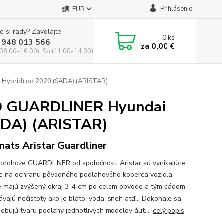
Prihlásenie
EUR
e si rady? Zavolajte.
0
ks
 948 013 566
za
0,00 €
(08:00-16:00), So (11:00-14:00)
 Hybrid) od 2020 (SADA) (ARISTAR)
3D GUARDLINER Hyundai
ADA) (ARISTAR)
mats Aristar Guardliner
orohože GUARDLINER od spoločnosti Aristar sú vynikajúce
ie na ochranu pôvodného podlahového koberca vozidla.
 majú zvýšený okraj 3-4 cm po celom obvode a tým pádom
ávajú nečistoty ako je blato, voda, sneh atď... Dokonale sa
sobujú tvaru podlahy jednotlivých modelov áut....
celý popis