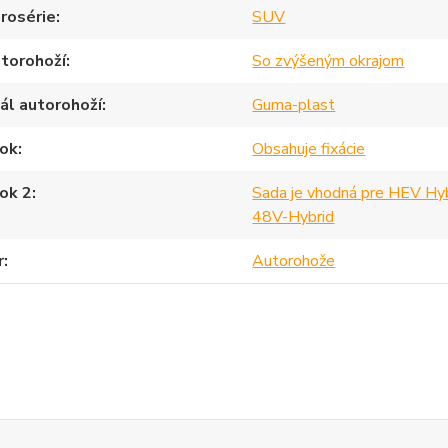
rosérie
SUV
torohoží
So zvýšeným okrajom
ál autorohoží
Guma-plast
ok
Obsahuje fixácie
ok 2
Sada je vhodná pre HEV Hybr
48V-Hybrid
r
Autorohože