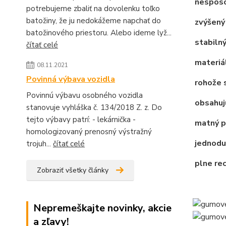
nespôso
potrebujeme zbaliť na dovolenku toľko
batožiny, že ju nedokážeme napchať do
zvýšený 
batožinového priestoru. Alebo ideme lyž...
stabilný
čítať celé
materiál
08.11.2021
Povinná výbava vozidla
rohože s
Povinnú výbavu osobného vozidla
obsahujú
stanovuje vyhláška č. 134/2018 Z. z. Do
tejto výbavy patrí: - lekárnička -
matný po
homologizovaný prenosný výstražný
jednodu
trojuh...
čítať celé
plne re
Zobraziť všetky články
Nepremeškajte novinky, akcie
a zľavy!