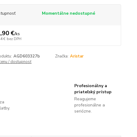
tupnosť
Momentálne nedostupné
,90 €
/
ks
44 €
bez DPH
oduktu:
AGD603327b
Značka:
Aristar
 cenu / dostupnosť
Profesionálny a
priateľský prístup
Reagujeme
 za
profesionálne a
latby.
seriózne.