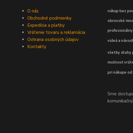
O nás
nákup bez pov
Obchodné podmienky
obrovské mno
Expedícia a platby
profesionálny
Vrátenie tovaru a reklamácia
Ochrana osobných údajov
videá a návo
Kontakty
všetky druhy 
možnosť vráte
pri nákupe od
Sme dostupní
komunikačnýc