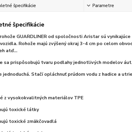
etné špecifikácie
Parametre
tné špecifikácie
rohože GUARDLINER od spoločnosti Aristar sú vynikajúce
vozidla. Rohože majú zvýšený okraj 3-4 cm po celom obvod
eh atď...
 sa prispôsobujú tvaru podlahy jednotlivých modelov áut
e jednoduchá. Stačí opláchnuť prúdom vodu z hadice a utrie
é z vysokokvalitných materiálov TPE
jú toxické látky
ujú toxické zmäkčovadlá