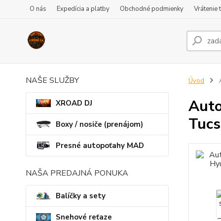
O nás
Expedícia a platby
Obchodné podmienky
Vrátenie 
NAŠE SLUŽBY
Úvod
A
Auto
XROAD DJ
Tucs
Boxy / nosiče (prenájom)
Presné autopoťahy MAD
NAŠA PREDAJNÁ PONUKA
Balíčky a sety
Snehové reťaze