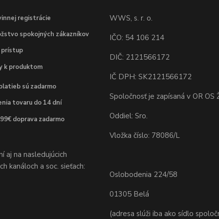
WWS, s. r. o.
innej registrácie
žstvo spokojných zákazníkov
IČO: 54 106 214
 prístup
DIČ: 2121566172
dy k produktom
IČ DPH: SK2121566172
platieb sú zadarmo
Spoločnosť je zapísaná v OR OS Ž
nia tovaru do 14 dní
Oddiel: Sro.
 99€ doprava zadarmo
Vložka číslo: 78086/L
 aj na nasledujúcich
h kanáloch a soc. sieťach:
Oslobodenia 224/58
01305 Belá
(adresa slúži iba ako sídlo spoloč