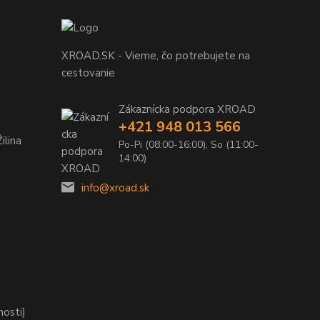
XROAD.SK - Vieme, čo potrebujete na
cestovanie
Zákaznícka podpora XROAD
+421 948 013 566
ilina
Po-Pi (08:00-16:00), So (11:00-
14:00)
info@xroad.sk
nosti)