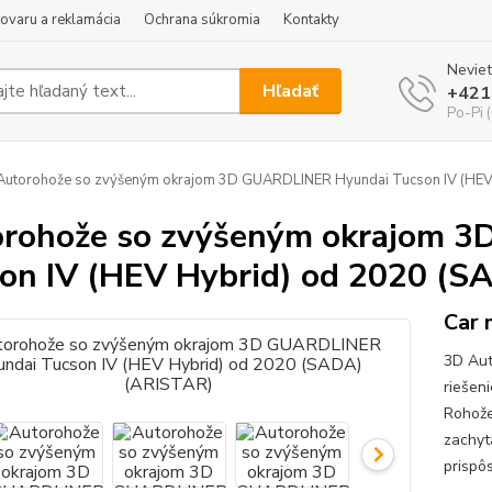
tovaru a reklamácia
Ochrana súkromia
Kontakty
Neviet
Hľadať
+421
Po-Pi 
utorohože so zvýšeným okrajom 3D GUARDLINER Hyundai Tucson IV (HEV
rohože so zvýšeným okrajom 
on IV (HEV Hybrid) od 2020 (S
Car 
3D Aut
riešen
Rohože
zachyt
prispô