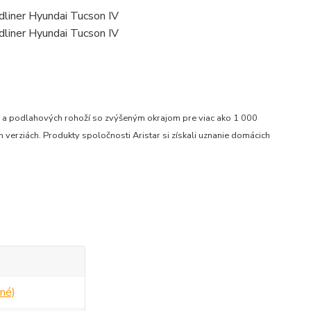
ru a podlahových rohoží so zvýšeným okrajom pre viac ako 1 000
verziách. Produkty spoločnosti Aristar si získali uznanie domácich
né)