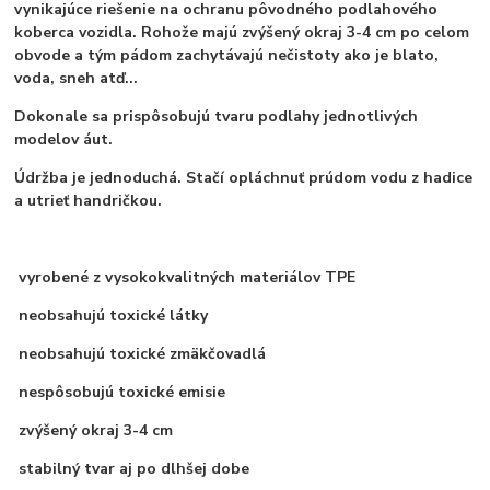
vynikajúce riešenie na ochranu pôvodného podlahového
koberca vozidla. Rohože majú zvýšený okraj 3-4 cm po celom
obvode a tým pádom zachytávajú nečistoty ako je blato,
voda, sneh atď...
Dokonale sa prispôsobujú tvaru podlahy jednotlivých
modelov áut.
Údržba je jednoduchá. Stačí opláchnuť prúdom vodu z hadice
a utrieť handričkou.
vyrobené z vysokokvalitných materiálov TPE
neobsahujú toxické látky
neobsahujú toxické zmäkčovadlá
nespôsobujú toxické emisie
zvýšený okraj 3-4 cm
stabilný tvar aj po dlhšej dobe