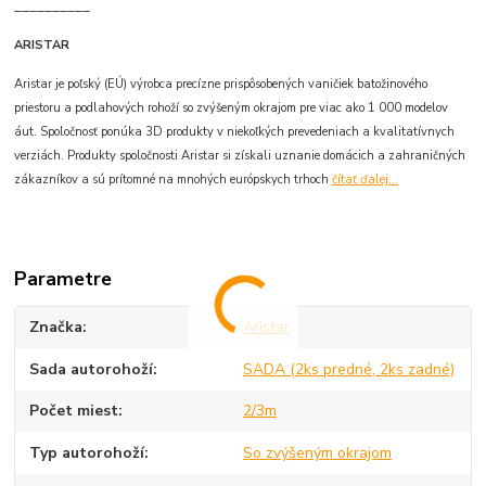
__________
ARISTAR
Aristar je poľský (EÚ) výrobca precízne prispôsobených vaničiek batožinového
priestoru a podlahových rohoží so zvýšeným okrajom pre viac ako 1 000 modelov
áut. Spoločnosť ponúka 3D produkty v niekoľkých prevedeniach a kvalitatívnych
verziách. Produkty spoločnosti Aristar si získali uznanie domácich a zahraničných
zákazníkov a sú prítomné na mnohých európskych trhoch
čítať ďalej...
Parametre
Značka
Aristar
Sada autorohoží
SADA (2ks predné, 2ks zadné)
Počet miest
2/3m
Typ autorohoží
So zvýšeným okrajom