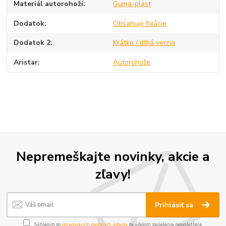
Materiál autorohoží
Guma-plast
Dodatok
Obsahuje fixácie
Dodatok 2
Krátka / dlhá verzia
Aristar
Autorohože
Nepremeškajte novinky, akcie a
zľavy!
Prihlásiť sa
Súhlasím so
spracovaním osobných údajov
za účelom zasielania newslettera.