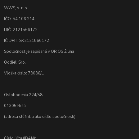
WWS, s. r. o.
IČO: 54 106 214
DIČ: 2121566172
IČ DPH: SK2121566172
Spoločnosť je zapísaná v OR OS Žilina
Oddiel: Sro.
Vložka číslo: 78086/L
Oslobodenia 224/58
01305 Belá
(adresa slúži iba ako sídlo spoločnosti)
Číslo účtu (IBAN):