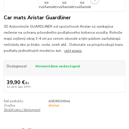
Car mats Aristar Guardliner
3D Autorohože GUARDLINER od spoločnosti Aristar sú vynikajúce
riešenie na ochranu pôvodného podlahového koberca vozidla. Rohože
majú zvýšený okraj 3-4 cm po celom obvode a tým pádom zachytávajú
nečistoty ako je blato, voda, sneh atď... Dokonale sa prispôsobujú tvaru
podlahy jednotlivých modelov áut...
celý popis
Dostupnosť
Momentálne nedostupné
39,90 €
/
ks
32,44 €
bez DPH
Kód produktu:
AGD653394a
Značka:
Aristar
Strážiť cenu / dostupnosť