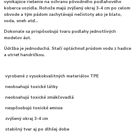
vynikajúce riešenie na ochranu pôvodného podlahového
koberca vozidla. Rohože majú zvýšený okraj 3-4 cm po celom
obvode a tým pádom zachytávajú nečistoty ako je blato,
voda, sneh atď...
Dokonale sa prispôsobujú tvaru podlahy jednotlivých
modelov áut.
Údržba je jednoduchá. Stačí opláchnuť prúdom vodu z hadice
a utrieť handričkou.
vyrobené z vysokokvalitných materiálov TPE
neobsahujú toxické látky
neobsahujú toxické zmäkčovadlá
nespôsobujú toxické emisie
zvýšený okraj 3-4 cm
stabilný tvar aj po dlhšej dobe