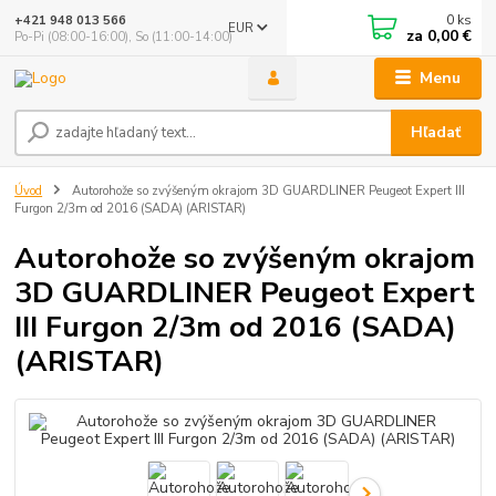
0
ks
+421 948 013 566
EUR
za
0,00 €
Po-Pi (08:00-16:00), So (11:00-14:00)
Menu
Hľadať
Úvod
Autorohože so zvýšeným okrajom 3D GUARDLINER Peugeot Expert III
Furgon 2/3m od 2016 (SADA) (ARISTAR)
Autorohože so zvýšeným okrajom
3D GUARDLINER Peugeot Expert
III Furgon 2/3m od 2016 (SADA)
(ARISTAR)