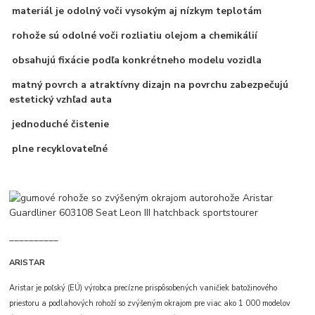
materiál je odolný voči vysokým aj nízkym teplotám
rohože sú odolné voči rozliatiu olejom a chemikálií
obsahujú fixácie podľa konkrétneho modelu vozidla
matný povrch a atraktívny dizajn na povrchu zabezpečujú
estetický vzhľad auta
jednoduché čistenie
plne recyklovateľné
__________
ARISTAR
Aristar je poľský (EÚ) výrobca precízne prispôsobených vaničiek batožinového
priestoru a podlahových rohoží so zvýšeným okrajom pre viac ako 1 000 modelov