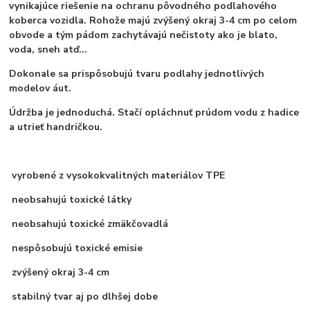
vynikajúce riešenie na ochranu pôvodného podlahového
koberca vozidla. Rohože majú zvýšený okraj 3-4 cm po celom
obvode a tým pádom zachytávajú nečistoty ako je blato,
voda, sneh atď...
Dokonale sa prispôsobujú tvaru podlahy jednotlivých
modelov áut.
Údržba je jednoduchá. Stačí opláchnuť prúdom vodu z hadice
a utrieť handričkou.
vyrobené z vysokokvalitných materiálov TPE
neobsahujú toxické látky
neobsahujú toxické zmäkčovadlá
nespôsobujú toxické emisie
zvýšený okraj 3-4 cm
stabilný tvar aj po dlhšej dobe