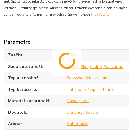
áut. Spoločnosť ponúka 3D produkty v niekoľkých prevedeniach a kvalitatívnych
verziách. Produkty spoločnosti Aristar si získali uznanie domácich a zahraničných
zákazníkov a sú prítomné na mnohých európskych trhoch
čítať ďalej...
Parametre
Značka
Aristar
Sada autorohoží
SADA (2ks predné, 2ks zadné)
Typ autorohoží
So zvýšeným okrajom
Typ karosérie
Hatchback / Sportstourer
Materiál autorohoží
Guma-plast
Dodatok
Obsahuje fixácie
Aristar
Autorohože