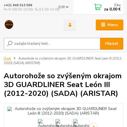
0
ks
+421 948 013 566
EUR
za
0,00 €
Po-Pi (08:00-16:00), So (11:00-14:00)
Menu
Hľadať
Úvod
Autorohože so zvýšeným okrajom 3D GUARDLINER Seat León III (2012-
2020) (SADA) (ARISTAR)
Autorohože so zvýšeným okrajom
3D GUARDLINER Seat León III
(2012-2020) (SADA) (ARISTAR)