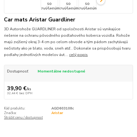
Car mats Aristar Guardliner
3D Autorohože GUARDLINER od spoločnosti Aristar sú vynikajúce
riešenie na ochranu pôvodného podlahového koberca vozidla. Rohože
majú zvýšený okraj 3-4 cm po celom obvode a tým pádom zachytávajú
nečistoty ako je blato, voda, sneh atď... Dokonale sa prispôsobujú tvaru
podlahy jednotlivých modelov áut....
celý popis
Dostupnosť
Momentálne nedostupné
39,90 €
/
ks
32,44 €
bez DPH
Kód produktu:
AGD603108c
Značka:
Aristar
Strážiť cenu / dostupnosť