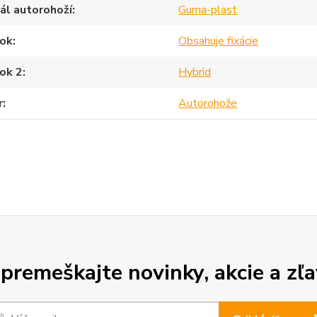
ál autorohoží
Guma-plast
ok
Obsahuje fixácie
ok 2
Hybrid
r
Autorohože
premeškajte novinky, akcie a zľa