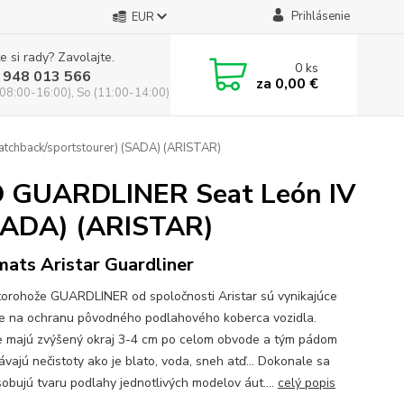
Prihlásenie
EUR
e si rady? Zavolajte.
0
ks
 948 013 566
za
0,00 €
(08:00-16:00), So (11:00-14:00)
tchback/sportstourer) (SADA) (ARISTAR)
D GUARDLINER Seat León IV
(SADA) (ARISTAR)
mats Aristar Guardliner
orohože GUARDLINER od spoločnosti Aristar sú vynikajúce
ie na ochranu pôvodného podlahového koberca vozidla.
 majú zvýšený okraj 3-4 cm po celom obvode a tým pádom
ávajú nečistoty ako je blato, voda, sneh atď... Dokonale sa
sobujú tvaru podlahy jednotlivých modelov áut....
celý popis