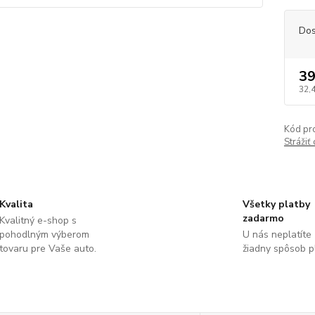
Dos
39
32,
Kód pr
Strážiť
Kvalita
Všetky platby
zadarmo
Kvalitný e-shop s
pohodlným výberom
U nás neplatíte
tovaru pre Vaše auto.
žiadny spôsob p