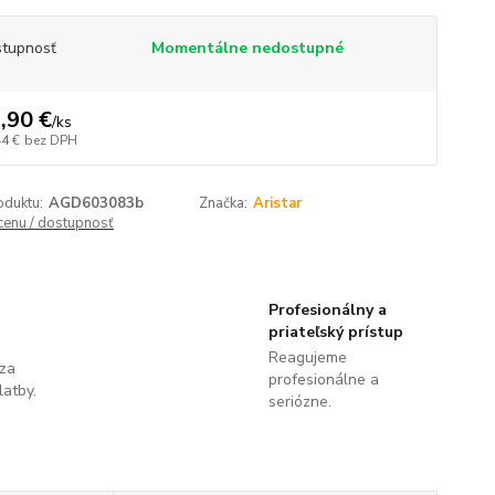
tupnosť
Momentálne nedostupné
,90 €
/
ks
44 €
bez DPH
oduktu:
AGD603083b
Značka:
Aristar
 cenu / dostupnosť
Profesionálny a
priateľský prístup
Reagujeme
 za
profesionálne a
latby.
seriózne.