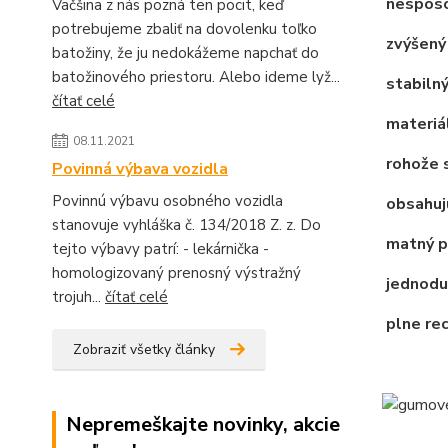
nespôso
Väčšina z nás pozná ten pocit, keď
potrebujeme zbaliť na dovolenku toľko
zvýšený 
batožiny, že ju nedokážeme napchať do
batožinového priestoru. Alebo ideme lyž...
stabilný
čítať celé
materiál
08.11.2021
rohože s
Povinná výbava vozidla
Povinnú výbavu osobného vozidla
obsahujú
stanovuje vyhláška č. 134/2018 Z. z. Do
matný po
tejto výbavy patrí: - lekárnička -
homologizovaný prenosný výstražný
jednodu
trojuh...
čítať celé
plne re
Zobraziť všetky články
Nepremeškajte novinky, akcie
________