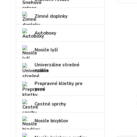
Zimné doplnky
Autoboxy
Nosiče lyží
Univerzálne strešné
nosiče
Prepravné klietky pre
psov
Cestné sprchy
Nosiče bicyklov