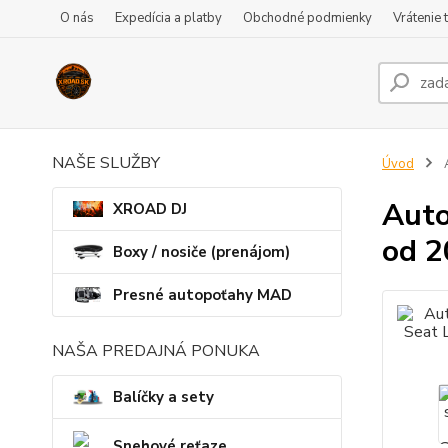
O nás
Expedícia a platby
Obchodné podmienky
Vrátenie 
NAŠE SLUŽBY
Úvod
A
Auto
XROAD DJ
od 2
Boxy / nosiče (prenájom)
Presné autopoťahy MAD
NAŠA PREDAJNÁ PONUKA
Balíčky a sety
Snehové reťaze