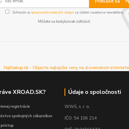
Prihlásiť sa
Súhlasím so
spracovaním osobných údajov
za účelom zasielania newslettera.
Môžete sa kedykoľvek odhlásiť.
práve XROAD.SK?
Údaje o spoločnosti
WWS, s. r. o.
innej registrácie
žstvo spokojných zákazníkov
IČO: 54 106 214
 prístup