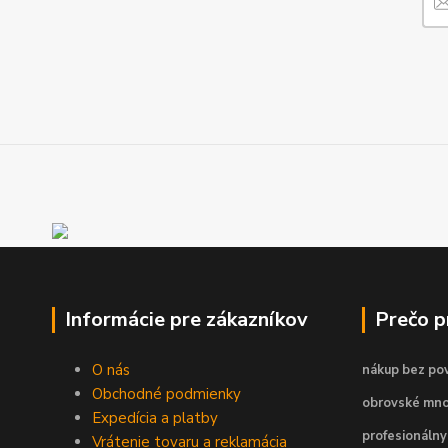
Informácie pre zákazníkov
Prečo 
O nás
nákup bez pov
Obchodné podmienky
obrovské mno
Expedícia a platby
profesionálny
Vrátenie tovaru a reklamácia