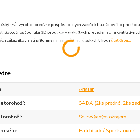
 poľský (EÚ) výrobca precízne prispôsobených vaničiek batožinového priesto
. Spoločnosť ponúka 3D produkty v niekoľkých prevedeniach a kvalitatívnych 
ných zákazníkov a sú prítomné na mnohých európskych trhoch
čítať ďalej...
etre
a
Aristar
autorohoží
SADA (2ks predné, 2ks zad
torohoží
So zvýšeným okrajom
rosérie
Hatchback / Sportstourer