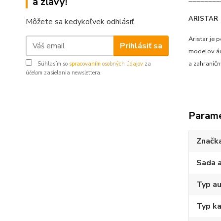
a zľavy!
ARISTAR
Môžete sa kedykoľvek odhlásiť.
Aristar je
Prihlásiť sa
modelov áut
a zahranič
Súhlasím so
spracovaním osobných údajov
za
účelom zasielania newslettera.
Param
Značk
Sada 
Typ au
Typ ka