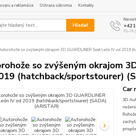
tovaru a reklamácia
Ochrana súkromia
Kontakty
Neviet
Hľadať
+421
Po-Pi 
utorohože so zvýšeným okrajom 3D GUARDLINER Seat León IV od 2019 (ha
rohože so zvýšeným okrajom 3
019 (hatchback/sportstourer) 
Car 
3D Aut
riešen
Rohože
zachyt
prispô