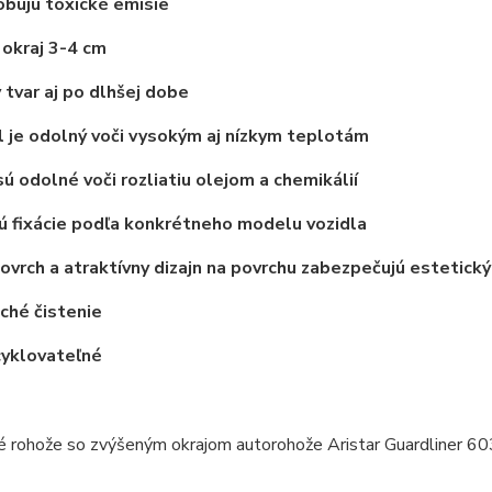
bujú toxické emisie
okraj 3-4 cm
 tvar aj po dlhšej dobe
 je odolný voči vysokým aj nízkym teplotám
ú odolné voči rozliatiu olejom a chemikálií
 fixácie podľa konkrétneho modelu vozidla
vrch a atraktívny dizajn na povrchu zabezpečujú estetický
ché čistenie
cyklovateľné
__