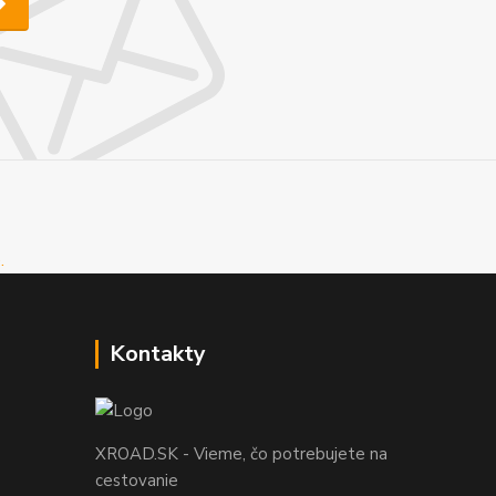
Kontakty
XROAD.SK - Vieme, čo potrebujete na
cestovanie