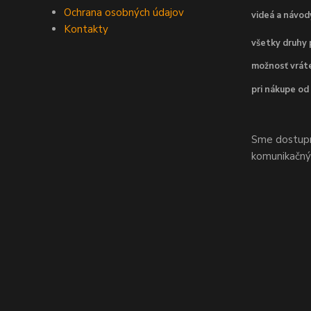
Ochrana osobných údajov
videá a návo
Kontakty
všetky druhy 
možnosť vráte
pri nákupe od
Sme dostupní
komunikačnýc