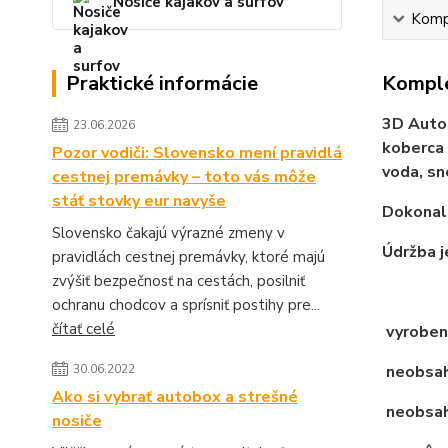
Nosiče kajakov a surfov
Kompl
Praktické informácie
Komple
3D Auto
23.06.2026
koberca 
Pozor vodiči: Slovensko mení pravidlá
voda, sn
cestnej premávky – toto vás môže
stáť stovky eur navyše
Dokonale
Slovensko čakajú výrazné zmeny v
Údržba j
pravidlách cestnej premávky, ktoré majú
zvýšiť bezpečnosť na cestách, posilniť
ochranu chodcov a sprísniť postihy pre...
čítať celé
vyroben
30.06.2022
neobsahu
Ako si vybrať autobox a strešné
neobsah
nosiče