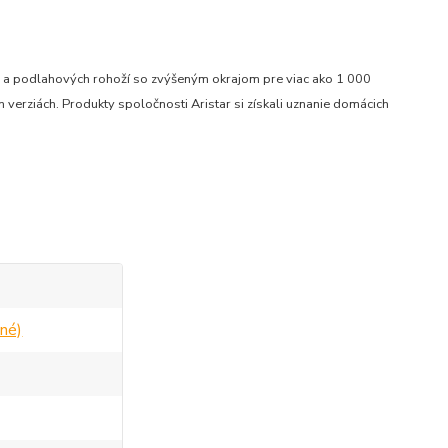
ru a podlahových rohoží so zvýšeným okrajom pre viac ako 1 000
verziách. Produkty spoločnosti Aristar si získali uznanie domácich
né)