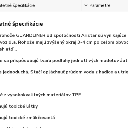
etné špecifikácie
Parametre
tné špecifikácie
rohože GUARDLINER od spoločnosti Aristar sú vynikajúce
vozidla. Rohože majú zvýšený okraj 3-4 cm po celom obvod
eh atď...
 sa prispôsobujú tvaru podlahy jednotlivých modelov áut
e jednoduchá. Stačí opláchnuť prúdom vodu z hadice a utrie
é z vysokokvalitných materiálov TPE
jú toxické látky
ujú toxické zmäkčovadlá