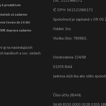
DIČ: 2121566172
dy k produktom
IČ DPH: SK2121566172
platieb sú zadarmo
Spoločnosť je zapísaná v OR OS Ž
nia tovaru do 14 dní
Oddiel: Sro.
 99€ doprava zadarmo
Vložka číslo: 78086/L
 aj na nasledujúcich
h kanáloch a soc. sieťach:
Oslobodenia 224/58
01305 Belá
(adresa slúži iba ako sídlo spoloč
Číslo účtu (IBAN):
SK49 8330 0000 0028 0205 18