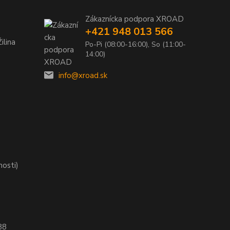
Zákaznícka podpora XROAD
+421 948 013 566
ilina
Po-Pi (08:00-16:00), So (11:00-
14:00)
info@xroad.sk
nosti)
88