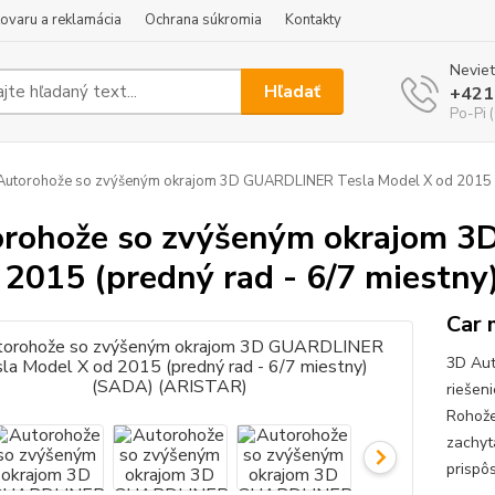
tovaru a reklamácia
Ochrana súkromia
Kontakty
Neviet
Hľadať
+421
Po-Pi 
utorohože so zvýšeným okrajom 3D GUARDLINER Tesla Model X od 2015 (p
rohože so zvýšeným okrajom 
 2015 (predný rad - 6/7 miestn
Car 
3D Aut
riešen
Rohože
zachyt
prispô