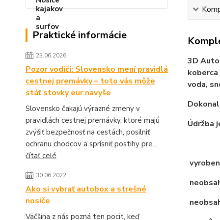
Kompl
Praktické informácie
Komple
23.06.2026
3D Auto
Pozor vodiči: Slovensko mení pravidlá
koberca 
cestnej premávky – toto vás môže
voda, sn
stáť stovky eur navyše
Dokonale
Slovensko čakajú výrazné zmeny v
pravidlách cestnej premávky, ktoré majú
Údržba j
zvýšiť bezpečnosť na cestách, posilniť
ochranu chodcov a sprísniť postihy pre...
čítať celé
vyroben
30.06.2022
neobsahu
Ako si vybrať autobox a strešné
nosiče
neobsah
Väčšina z nás pozná ten pocit, keď