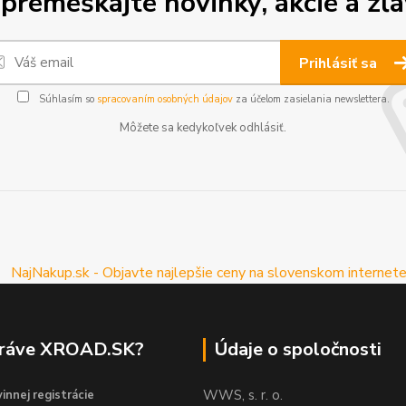
premeškajte novinky, akcie a zľa
Prihlásiť sa
Súhlasím so
spracovaním osobných údajov
za účelom zasielania newslettera.
Môžete sa kedykoľvek odhlásiť.
práve XROAD.SK?
Údaje o spoločnosti
WWS, s. r. o.
innej registrácie