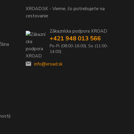
XROAD.SK - Vieme, čo potrebujete na
cestovanie
Zákaznícka podpora XROAD
+421 948 013 566
ilina
Po-Pi (08:00-16:00), So (11:00-
14:00)
info@xroad.sk
nosti)