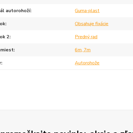
ál autorohoží
Guma-plast
ok
Obsahuje fixácie
ok 2
Predný rad
 miest
6m, 7m
r
Autorohože