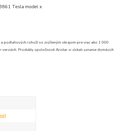
ru a podlahových rohoží so zvýšeným okrajom pre viac ako 1 000
verziách. Produkty spoločnosti Aristar si získali uznanie domácich
né)