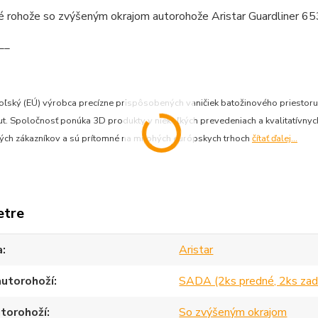
__
 poľský (EÚ) výrobca precízne prispôsobených vaničiek batožinového priesto
. Spoločnosť ponúka 3D produkty v niekoľkých prevedeniach a kvalitatívnych 
ných zákazníkov a sú prítomné na mnohých európskych trhoch
čítať ďalej...
etre
a
Aristar
autorohoží
SADA (2ks predné, 2ks zad
torohoží
So zvýšeným okrajom