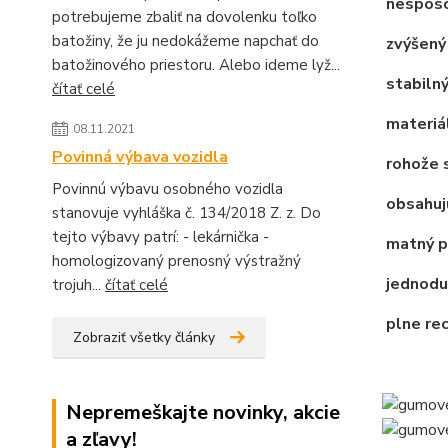
nespôso
potrebujeme zbaliť na dovolenku toľko
batožiny, že ju nedokážeme napchať do
zvýšený 
batožinového priestoru. Alebo ideme lyž...
stabilný
čítať celé
materiál
08.11.2021
Povinná výbava vozidla
rohože s
Povinnú výbavu osobného vozidla
obsahujú
stanovuje vyhláška č. 134/2018 Z. z. Do
tejto výbavy patrí: - lekárnička -
matný po
homologizovaný prenosný výstražný
jednodu
trojuh...
čítať celé
plne re
Zobraziť všetky články
Nepremeškajte novinky, akcie
a zľavy!