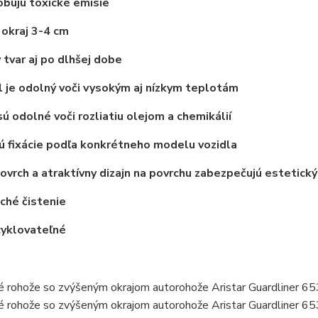
bujú toxické emisie
okraj 3-4 cm
 tvar aj po dlhšej dobe
 je odolný voči vysokým aj nízkym teplotám
ú odolné voči rozliatiu olejom a chemikálií
 fixácie podľa konkrétneho modelu vozidla
vrch a atraktívny dizajn na povrchu zabezpečujú estetický
ché čistenie
cyklovateľné