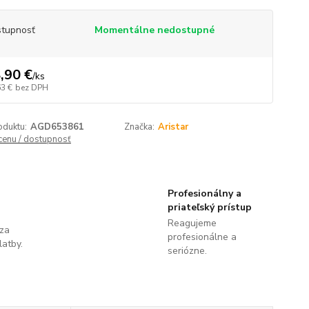
tupnosť
Momentálne nedostupné
,90 €
/
ks
63 €
bez DPH
oduktu:
AGD653861
Značka:
Aristar
 cenu / dostupnosť
Profesionálny a
priateľský prístup
Reagujeme
 za
profesionálne a
latby.
seriózne.