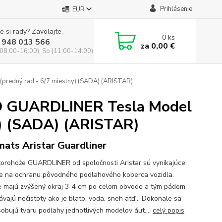
Prihlásenie
EUR
e si rady? Zavolajte.
0
ks
 948 013 566
za
0,00 €
(08:00-16:00), So (11:00-14:00)
redný rad - 6/7 miestny) (SADA) (ARISTAR)
3D GUARDLINER Tesla Model
y) (SADA) (ARISTAR)
mats Aristar Guardliner
orohože GUARDLINER od spoločnosti Aristar sú vynikajúce
ie na ochranu pôvodného podlahového koberca vozidla.
 majú zvýšený okraj 3-4 cm po celom obvode a tým pádom
ávajú nečistoty ako je blato, voda, sneh atď... Dokonale sa
sobujú tvaru podlahy jednotlivých modelov áut....
celý popis