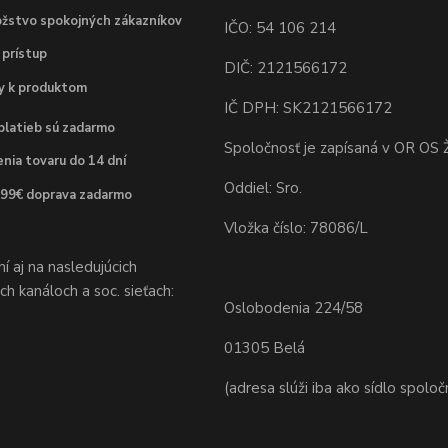
žstvo spokojných zákazníkov
IČO: 54 106 214
 prístup
DIČ: 2121566172
dy k produktom
IČ DPH: SK2121566172
platieb sú zadarmo
Spoločnosť je zapísaná v OR OS Ž
nia tovaru do 14 dní
Oddiel: Sro.
 99€ doprava zadarmo
Vložka číslo: 78086/L
 aj na nasledujúcich
h kanáloch a soc. sieťach:
Oslobodenia 224/58
01305 Belá
(adresa slúži iba ako sídlo spoloč