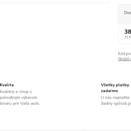
Dos
38
31,
Kód pr
Strážiť
Kvalita
Všetky platby
zadarmo
Kvalitný e-shop s
pohodlným výberom
U nás neplatíte
tovaru pre Vaše auto.
žiadny spôsob p