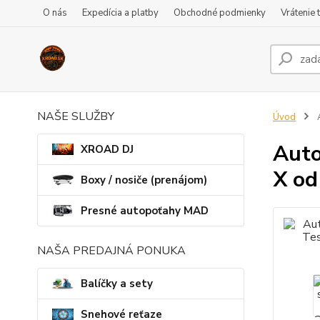
O nás
Expedícia a platby
Obchodné podmienky
Vrátenie 
NAŠE SLUŽBY
Úvod
A
Auto
XROAD DJ
X od
Boxy / nosiče (prenájom)
Presné autopoťahy MAD
NAŠA PREDAJNÁ PONUKA
Balíčky a sety
Snehové reťaze