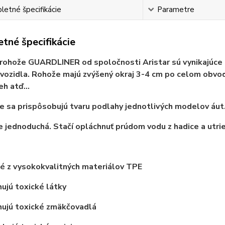
etné špecifikácie
Parametre
tné špecifikácie
rohože GUARDLINER od spoločnosti Aristar sú vynikajúce
vozidla. Rohože majú zvýšený okraj 3-4 cm po celom obvod
eh atď...
 sa prispôsobujú tvaru podlahy jednotlivých modelov áut
e jednoduchá. Stačí opláchnuť prúdom vodu z hadice a utrie
é z vysokokvalitných materiálov TPE
jú toxické látky
ujú toxické zmäkčovadlá