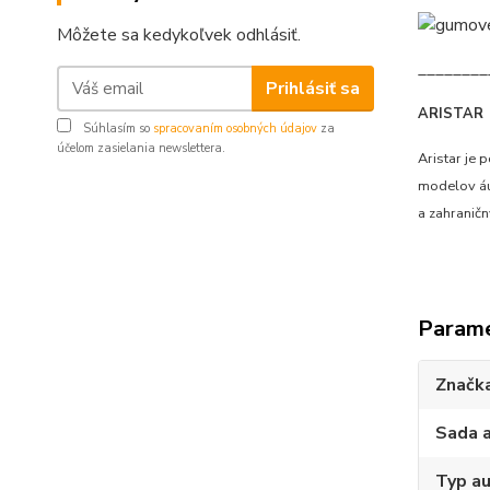
Môžete sa kedykoľvek odhlásiť.
________
Prihlásiť sa
ARISTAR
Súhlasím so
spracovaním osobných údajov
za
účelom zasielania newslettera.
Aristar je
modelov áut
a zahranič
Param
Značk
Sada 
Typ au