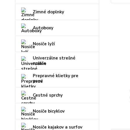
Zimné doplnky
Autoboxy
Nosiče lyží
Univerzálne strešné
nosiče
Prepravné klietky pre
psov
Cestné sprchy
Nosiče bicyklov
Nosiče kajakov a surfov