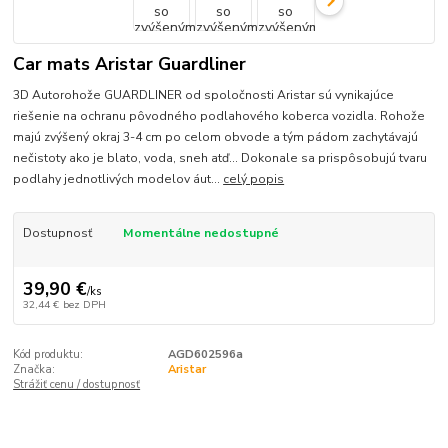
Car mats Aristar Guardliner
3D Autorohože GUARDLINER od spoločnosti Aristar sú vynikajúce
riešenie na ochranu pôvodného podlahového koberca vozidla. Rohože
majú zvýšený okraj 3-4 cm po celom obvode a tým pádom zachytávajú
nečistoty ako je blato, voda, sneh atď... Dokonale sa prispôsobujú tvaru
podlahy jednotlivých modelov áut...
celý popis
Dostupnosť
Momentálne nedostupné
39,90 €
/
ks
32,44 €
bez DPH
Kód produktu:
AGD602596a
Značka:
Aristar
Strážiť cenu / dostupnosť