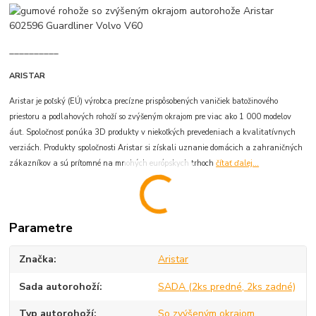
__________
ARISTAR
Aristar je poľský (EÚ) výrobca precízne prispôsobených vaničiek batožinového
priestoru a podlahových rohoží so zvýšeným okrajom pre viac ako 1 000 modelov
áut. Spoločnosť ponúka 3D produkty v niekoľkých prevedeniach a kvalitatívnych
verziách. Produkty spoločnosti Aristar si získali uznanie domácich a zahraničných
zákazníkov a sú prítomné na mnohých európskych trhoch
čítať ďalej...
Parametre
Značka
Aristar
Sada autorohoží
SADA (2ks predné, 2ks zadné)
Typ autorohoží
So zvýšeným okrajom