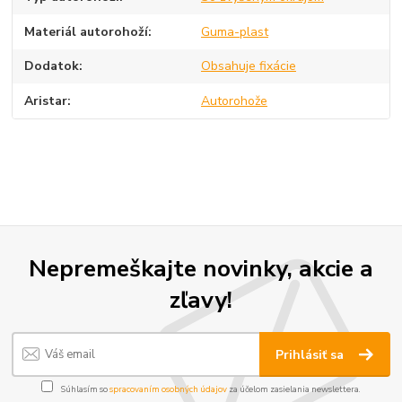
Materiál autorohoží
Guma-plast
Dodatok
Obsahuje fixácie
Aristar
Autorohože
Nepremeškajte novinky, akcie a
zľavy!
Prihlásiť sa
Súhlasím so
spracovaním osobných údajov
za účelom zasielania newslettera.