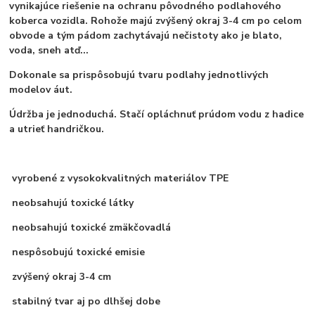
vynikajúce riešenie na ochranu pôvodného podlahového
koberca vozidla. Rohože majú zvýšený okraj 3-4 cm po celom
obvode a tým pádom zachytávajú nečistoty ako je blato,
voda, sneh atď...
Dokonale sa prispôsobujú tvaru podlahy jednotlivých
modelov áut.
Údržba je jednoduchá. Stačí opláchnuť prúdom vodu z hadice
a utrieť handričkou.
vyrobené z vysokokvalitných materiálov TPE
neobsahujú toxické látky
neobsahujú toxické zmäkčovadlá
nespôsobujú toxické emisie
zvýšený okraj 3-4 cm
stabilný tvar aj po dlhšej dobe