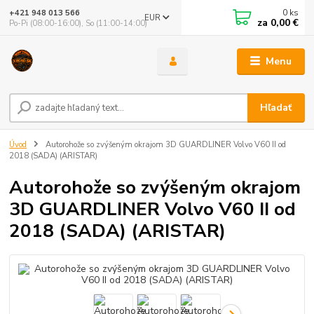
0
ks
+421 948 013 566
EUR
za
0,00 €
Po-Pi (08:00-16:00), So (11:00-14:00)
Menu
Hľadať
Úvod
Autorohože so zvýšeným okrajom 3D GUARDLINER Volvo V60 II od
2018 (SADA) (ARISTAR)
Autorohože so zvýšeným okrajom
3D GUARDLINER Volvo V60 II od
2018 (SADA) (ARISTAR)