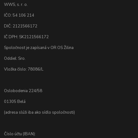
WWS, s. r. o.
IČO: 54 106 214
DIČ: 2121566172
IČ DPH: SK2121566172
Spoločnosť je zapísaná v OR OS Žilina
Oddiel: Sro.
Vložka číslo: 78086/L
Oslobodenia 224/58
01305 Belá
(adresa slúži iba ako sídlo spoločnosti)
Číslo účtu (IBAN):