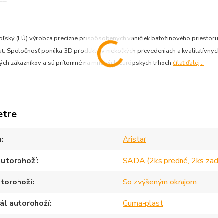
 poľský (EÚ) výrobca precízne prispôsobených vaničiek batožinového priesto
. Spoločnosť ponúka 3D produkty v niekoľkých prevedeniach a kvalitatívnych 
ných zákazníkov a sú prítomné na mnohých európskych trhoch
čítať ďalej...
etre
a
Aristar
autorohoží
SADA (2ks predné, 2ks zad
torohoží
So zvýšeným okrajom
ál autorohoží
Guma-plast