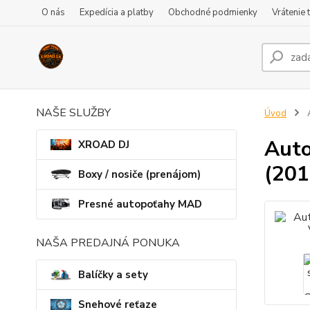
O nás
Expedícia a platby
Obchodné podmienky
Vrátenie 
NAŠE SLUŽBY
Úvod
A
Auto
XROAD DJ
(201
Boxy / nosiče (prenájom)
Presné autopoťahy MAD
NAŠA PREDAJNÁ PONUKA
Balíčky a sety
Snehové reťaze