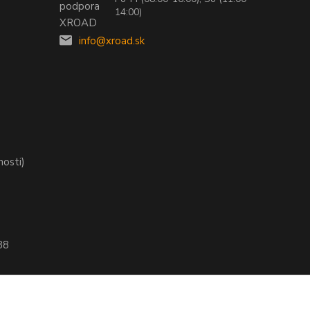
14:00)
info@xroad.sk
nosti)
88