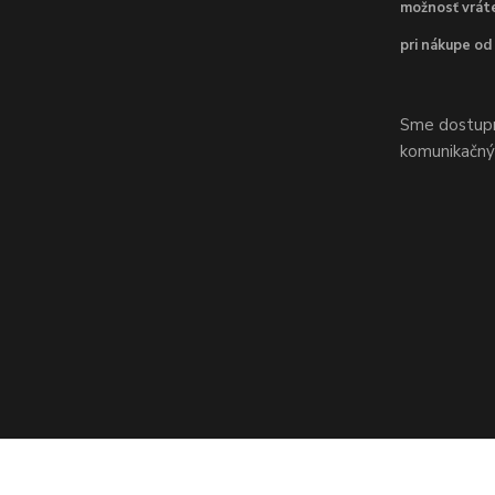
možnosť vráte
pri nákupe od
Sme dostupní
komunikačnýc