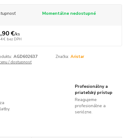
tupnosť
Momentálne nedostupné
,90 €
/
ks
44 €
bez DPH
oduktu:
AGD602637
Značka:
Aristar
 cenu / dostupnosť
Profesionálny a
priateľský prístup
Reagujeme
 za
profesionálne a
latby.
seriózne.