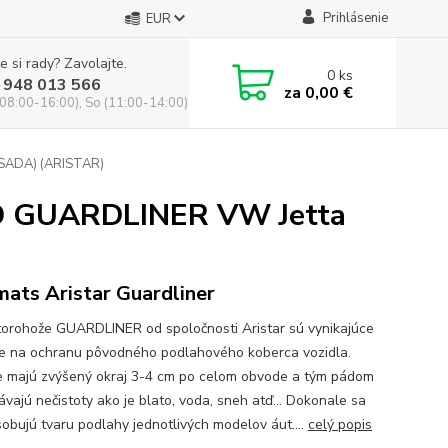
Prihlásenie
EUR
e si rady? Zavolajte.
0
ks
 948 013 566
za
0,00 €
(08:00-16:00), So (11:00-14:00)
(SADA) (ARISTAR)
3D GUARDLINER VW Jetta
mats Aristar Guardliner
orohože GUARDLINER od spoločnosti Aristar sú vynikajúce
ie na ochranu pôvodného podlahového koberca vozidla.
 majú zvýšený okraj 3-4 cm po celom obvode a tým pádom
ávajú nečistoty ako je blato, voda, sneh atď... Dokonale sa
sobujú tvaru podlahy jednotlivých modelov áut....
celý popis