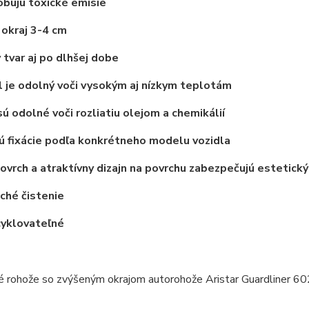
bujú toxické emisie
okraj 3-4 cm
 tvar aj po dlhšej dobe
 je odolný voči vysokým aj nízkym teplotám
ú odolné voči rozliatiu olejom a chemikálií
 fixácie podľa konkrétneho modelu vozidla
vrch a atraktívny dizajn na povrchu zabezpečujú estetický
ché čistenie
cyklovateľné
__