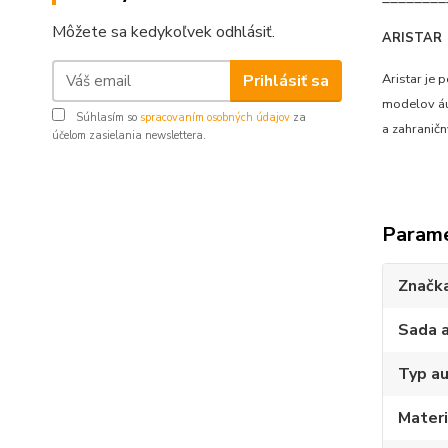
Môžete sa kedykoľvek odhlásiť.
ARISTAR
Prihlásiť sa
Aristar je
modelov áut
Súhlasím so
spracovaním osobných údajov
za
a zahranič
účelom zasielania newslettera.
Param
Značk
Sada 
Typ au
Materi