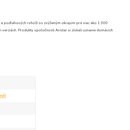
ru a podlahových rohoží so zvýšeným okrajom pre viac ako 1 000
verziách. Produkty spoločnosti Aristar si získali uznanie domácich
né)