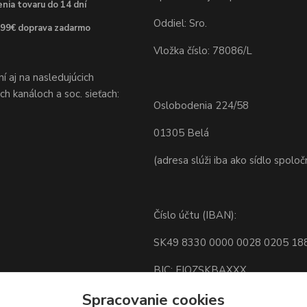
nia tovaru do 14 dní
Oddiel: Sro.
 99€ doprava zadarmo
Vložka číslo: 78086/L
 aj na nasledujúcich
h kanáloch a soc. sieťach:
Oslobodenia 224/58
01305 Belá
(adresa slúži iba ako sídlo spoloč
Číslo účtu (IBAN):
SK49 8330 0000 0028 0205 18
BIC: FIOZSKBAXXX
Spracovanie cookies