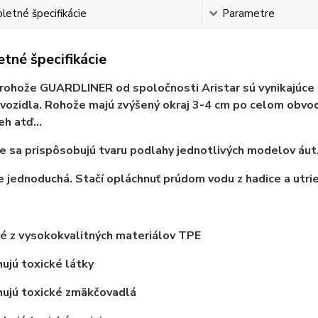
etné špecifikácie
Parametre
tné špecifikácie
rohože GUARDLINER od spoločnosti Aristar sú vynikajúce
vozidla. Rohože majú zvýšený okraj 3-4 cm po celom obvod
eh atď...
 sa prispôsobujú tvaru podlahy jednotlivých modelov áut
e jednoduchá. Stačí opláchnuť prúdom vodu z hadice a utrie
é z vysokokvalitných materiálov TPE
jú toxické látky
ujú toxické zmäkčovadlá