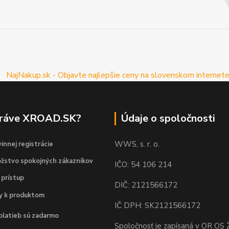
práve XROAD.SK?
Údaje o spoločnosti
WWS, s. r. o.
innej registrácie
žstvo spokojných zákazníkov
IČO: 54 106 214
 prístup
DIČ: 2121566172
dy k produktom
IČ DPH: SK2121566172
platieb sú zadarmo
Spoločnosť je zapísaná v OR OS Ž