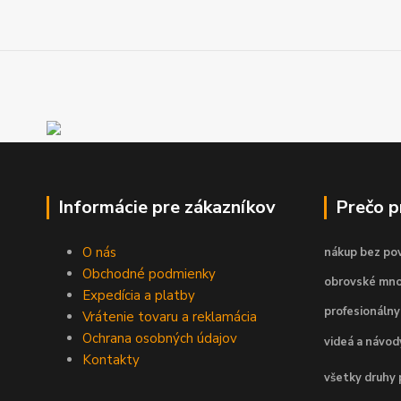
Informácie pre zákazníkov
Prečo 
O nás
nákup bez pov
Obchodné podmienky
obrovské mno
Expedícia a platby
profesionálny
Vrátenie tovaru a reklamácia
Ochrana osobných údajov
videá a návo
Kontakty
všetky druhy 