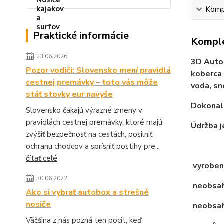
Kompl
Praktické informácie
Komple
23.06.2026
3D Auto
Pozor vodiči: Slovensko mení pravidlá
koberca 
cestnej premávky – toto vás môže
voda, sn
stáť stovky eur navyše
Dokonale
Slovensko čakajú výrazné zmeny v
pravidlách cestnej premávky, ktoré majú
Údržba j
zvýšiť bezpečnosť na cestách, posilniť
ochranu chodcov a sprísniť postihy pre...
čítať celé
vyroben
30.06.2022
neobsahu
Ako si vybrať autobox a strešné
nosiče
neobsah
Väčšina z nás pozná ten pocit, keď