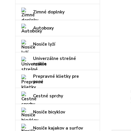
Zimné doplnky
Autoboxy
Nosiče lyží
Univerzálne strešné
nosiče
Prepravné klietky pre
psov
Cestné sprchy
Nosiče bicyklov
Nosiče kajakov a surfov