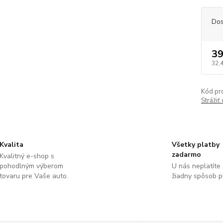
Dos
39
32,
Kód pr
Strážiť
Kvalita
Všetky platby
zadarmo
Kvalitný e-shop s
pohodlným výberom
U nás neplatíte
tovaru pre Vaše auto.
žiadny spôsob p