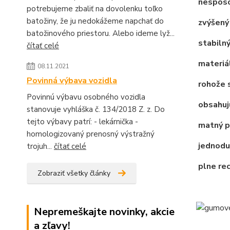
nespôso
potrebujeme zbaliť na dovolenku toľko
batožiny, že ju nedokážeme napchať do
zvýšený 
batožinového priestoru. Alebo ideme lyž...
stabilný
čítať celé
materiál
08.11.2021
Povinná výbava vozidla
rohože s
Povinnú výbavu osobného vozidla
obsahujú
stanovuje vyhláška č. 134/2018 Z. z. Do
tejto výbavy patrí: - lekárnička -
matný po
homologizovaný prenosný výstražný
jednodu
trojuh...
čítať celé
plne re
Zobraziť všetky články
Nepremeškajte novinky, akcie
a zľavy!
________