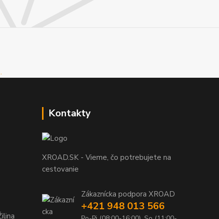
Kontakty
XROAD.SK - Vieme, čo potrebujete na
cestovanie
Zákaznícka podpora XROAD
+421 948 013 566
ilina
Po-Pi (08:00-16:00), So (11:00-