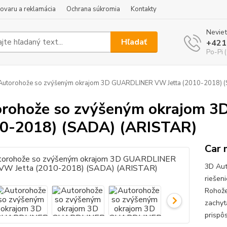
tovaru a reklamácia
Ochrana súkromia
Kontakty
Neviet
Hľadať
+421
Po-Pi 
utorohože so zvýšeným okrajom 3D GUARDLINER VW Jetta (2010-2018) 
rohože so zvýšeným okrajom 
0-2018) (SADA) (ARISTAR)
Car 
3D Aut
riešen
Rohože
zachyt
prispô