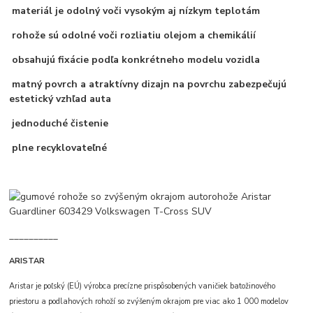
materiál je odolný voči vysokým aj nízkym teplotám
rohože sú odolné voči rozliatiu olejom a chemikálií
obsahujú fixácie podľa konkrétneho modelu vozidla
matný povrch a atraktívny dizajn na povrchu zabezpečujú
estetický vzhľad auta
jednoduché čistenie
plne recyklovateľné
__________
ARISTAR
Aristar je poľský (EÚ) výrobca precízne prispôsobených vaničiek batožinového
priestoru a podlahových rohoží so zvýšeným okrajom pre viac ako 1 000 modelov