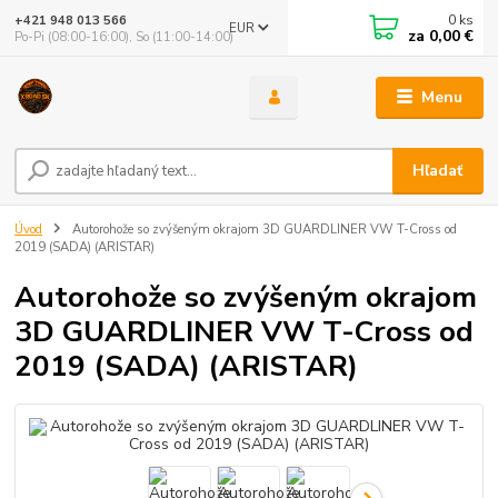
0
ks
+421 948 013 566
EUR
za
0,00 €
Po-Pi (08:00-16:00), So (11:00-14:00)
Menu
Hľadať
Úvod
Autorohože so zvýšeným okrajom 3D GUARDLINER VW T-Cross od
2019 (SADA) (ARISTAR)
Autorohože so zvýšeným okrajom
3D GUARDLINER VW T-Cross od
2019 (SADA) (ARISTAR)