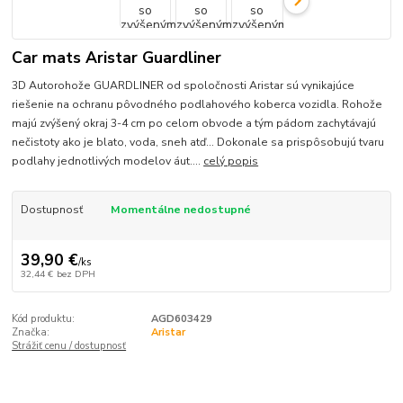
Car mats Aristar Guardliner
3D Autorohože GUARDLINER od spoločnosti Aristar sú vynikajúce
riešenie na ochranu pôvodného podlahového koberca vozidla. Rohože
majú zvýšený okraj 3-4 cm po celom obvode a tým pádom zachytávajú
nečistoty ako je blato, voda, sneh atď... Dokonale sa prispôsobujú tvaru
podlahy jednotlivých modelov áut....
celý popis
Dostupnosť
Momentálne nedostupné
39,90 €
/
ks
32,44 €
bez DPH
Kód produktu:
AGD603429
Značka:
Aristar
Strážiť cenu / dostupnosť