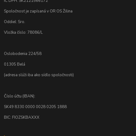
IČ DPH: SK2121566172
Spoločnosť je zapísaná v OR OS Žilina
Oddiel: Sro.
Vložka číslo: 78086/L
Oslobodenia 224/58
01305 Belá
(adresa slúži iba ako sídlo spoločnosti)
Číslo účtu (IBAN):
SK49 8330 0000 0028 0205 1888
BIC: FIOZSKBAXXX