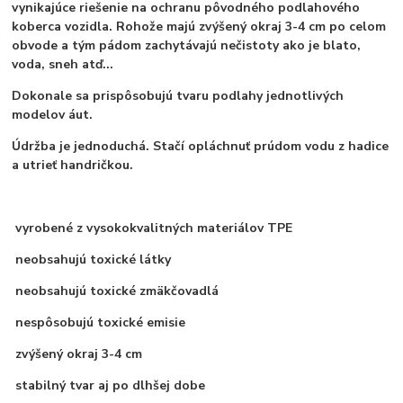
vynikajúce riešenie na ochranu pôvodného podlahového
koberca vozidla. Rohože majú zvýšený okraj 3-4 cm po celom
obvode a tým pádom zachytávajú nečistoty ako je blato,
voda, sneh atď...
Dokonale sa prispôsobujú tvaru podlahy jednotlivých
modelov áut.
Údržba je jednoduchá. Stačí opláchnuť prúdom vodu z hadice
a utrieť handričkou.
vyrobené z vysokokvalitných materiálov TPE
neobsahujú toxické látky
neobsahujú toxické zmäkčovadlá
nespôsobujú toxické emisie
zvýšený okraj 3-4 cm
stabilný tvar aj po dlhšej dobe