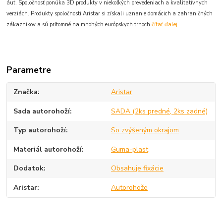
áut. Spoločnosť ponúka 3D produkty v niekoľkých prevedeniach a kvalitatívnych
verziách. Produkty spoločnosti Aristar si získali uznanie domácich a zahraničných
zákazníkov a sú prítomné na mnohých európskych trhoch
čítať ďalej...
Parametre
Značka
Aristar
Sada autorohoží
SADA (2ks predné, 2ks zadné)
Typ autorohoží
So zvýšeným okrajom
Materiál autorohoží
Guma-plast
Dodatok
Obsahuje fixácie
Aristar
Autorohože