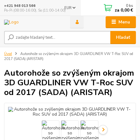
0
ks
+421 948 013 566
EUR
za
0,00 €
Po-Pi (08:00-16:00), So (11:00-14:00)
Menu
Hľadať
Úvod
Autorohože so zvýšeným okrajom 3D GUARDLINER VW T-Roc SUV od
2017 (SADA) (ARISTAR)
Autorohože so zvýšeným okrajom
3D GUARDLINER VW T-Roc SUV
od 2017 (SADA) (ARISTAR)