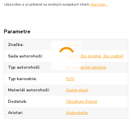
zákazníkov a sú prítomné na mnohých európskych trhoch
čítať ďalej...
Parametre
Značka
Aristar
Sada autorohoží
SADA (2ks predné, 2ks zadné)
Typ autorohoží
So zvýšeným okrajom
Typ karosérie
SUV
Materiál autorohoží
Guma-plast
Dodatok
Obsahuje fixácie
Aristar
Autorohože