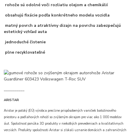
rohože sú odolné voči rozliatiu olejom a chemikálií
obsahujú fixácie podľa konkrétneho modelu vozidla
matný povrch a atraktívny dizajn na povrchu zabezpečujú
estetický vzhľad auta
jednoduché čistenie
plne recyklovateľné
__________
ARISTAR
Aristar je poľský (EÚ) výrobca precízne prispôsobených vaničiek batožinového
priestoru a podlahových rohoží so zvýšeným okrajom pre viac ako 1 000 modelov
áut. Spoločnosť ponúka 3D produkty v niekoľkých prevedeniach a kvalitatívnych
verziách. Produkty spoločnosti Aristar si získali uznanie domácich a zahraničných