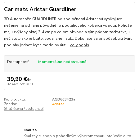
Car mats Aristar Guardliner
3D Autorohože GUARDLINER od spoločnosti Aristar sú vynikajúce
riešenie na ochranu pôvodného podlahového koberca vozidla. Rohože
majú zvýšený okraj 3-4 cm po celom obvode a tým pádom zachytávajú
nečistoty ako je blato, voda, sneh atď... Dokonale sa prispôsobujú tvaru
podlahy jednotlivých modelov áut....
celý popis
Dostupnosť
Momentálne nedostupné
39,90 €
/
ks
32,44 €
bez DPH
Kód produktu:
AGD603423a
Značka:
Aristar
Strážiť cenu / dostupnosť
Kvalita
Kvalitný e-shop s pohodlným výberom tovaru pre Vaše auto.