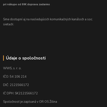
pri nákupe od 99€ doprava zadarmo
Sme dostupní aj na nasledujúcich komunikačných kanáloch a soc.
sieťach:
Údaje o spoločnosti
WWS, s. r. o.
IČO: 54 106 214
DIČ: 2121566172
IČ DPH: SK2121566172
Spoločnosť je zapísaná v OR OS Žilina