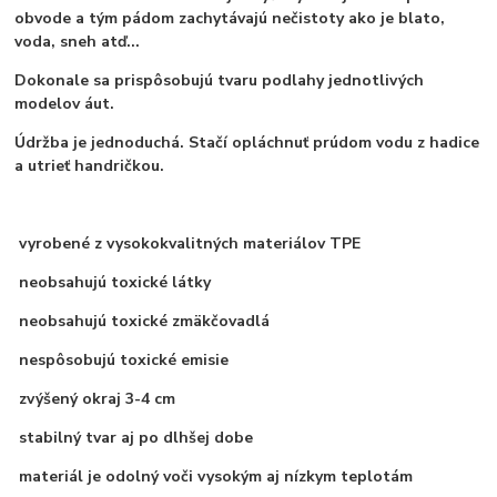
obvode a tým pádom zachytávajú nečistoty ako je blato,
voda, sneh atď...
Dokonale sa prispôsobujú tvaru podlahy jednotlivých
modelov áut.
Údržba je jednoduchá. Stačí opláchnuť prúdom vodu z hadice
a utrieť handričkou.
vyrobené z vysokokvalitných materiálov TPE
neobsahujú toxické látky
neobsahujú toxické zmäkčovadlá
nespôsobujú toxické emisie
zvýšený okraj 3-4 cm
stabilný tvar aj po dlhšej dobe
materiál je odolný voči vysokým aj nízkym teplotám