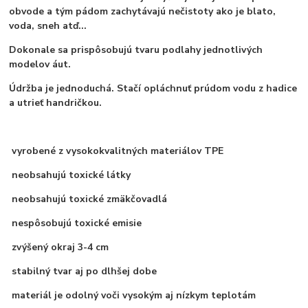
obvode a tým pádom zachytávajú nečistoty ako je blato,
voda, sneh atď...
Dokonale sa prispôsobujú tvaru podlahy jednotlivých
modelov áut.
Údržba je jednoduchá. Stačí opláchnuť prúdom vodu z hadice
a utrieť handričkou.
vyrobené z vysokokvalitných materiálov TPE
neobsahujú toxické látky
neobsahujú toxické zmäkčovadlá
nespôsobujú toxické emisie
zvýšený okraj 3-4 cm
stabilný tvar aj po dlhšej dobe
materiál je odolný voči vysokým aj nízkym teplotám