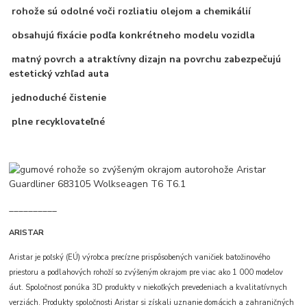
rohože sú odolné voči rozliatiu olejom a chemikálií
obsahujú fixácie podľa konkrétneho modelu vozidla
matný povrch a atraktívny dizajn na povrchu zabezpečujú
estetický vzhľad auta
jednoduché čistenie
plne recyklovateľné
__________
ARISTAR
Aristar je poľský (EÚ) výrobca precízne prispôsobených vaničiek batožinového
priestoru a podlahových rohoží so zvýšeným okrajom pre viac ako 1 000 modelov
áut. Spoločnosť ponúka 3D produkty v niekoľkých prevedeniach a kvalitatívnych
verziách. Produkty spoločnosti Aristar si získali uznanie domácich a zahraničných