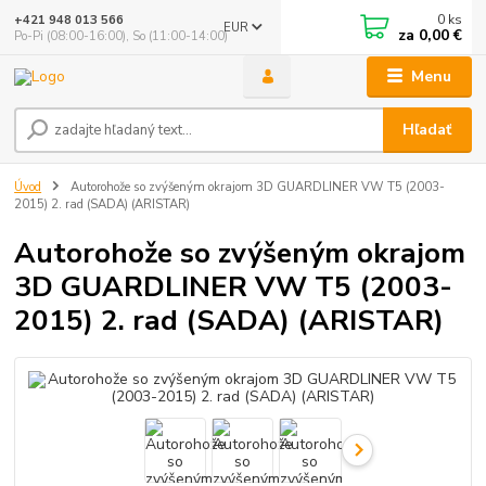
0
ks
+421 948 013 566
EUR
za
0,00 €
Po-Pi (08:00-16:00), So (11:00-14:00)
Menu
Hľadať
Úvod
Autorohože so zvýšeným okrajom 3D GUARDLINER VW T5 (2003-
2015) 2. rad (SADA) (ARISTAR)
Autorohože so zvýšeným okrajom
3D GUARDLINER VW T5 (2003-
2015) 2. rad (SADA) (ARISTAR)