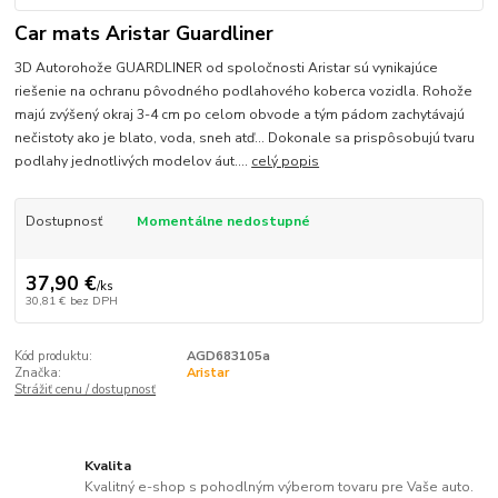
Car mats Aristar Guardliner
3D Autorohože GUARDLINER od spoločnosti Aristar sú vynikajúce
riešenie na ochranu pôvodného podlahového koberca vozidla. Rohože
majú zvýšený okraj 3-4 cm po celom obvode a tým pádom zachytávajú
nečistoty ako je blato, voda, sneh atď... Dokonale sa prispôsobujú tvaru
podlahy jednotlivých modelov áut....
celý popis
Dostupnosť
Momentálne nedostupné
37,90 €
/
ks
30,81 €
bez DPH
Kód produktu:
AGD683105a
Značka:
Aristar
Strážiť cenu / dostupnosť
Kvalita
Kvalitný e-shop s pohodlným výberom tovaru pre Vaše auto.