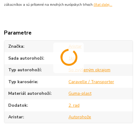
zákazníkov a sú prítomné na mnohých európskych trhoch
čítať ďalej...
Parametre
Značka
Aristar
Sada autorohoží
1ks
Typ autorohoží
So zvýšeným okrajom
Typ karosérie
Caravelle / Transporter
Materiál autorohoží
Guma-plast
Dodatok
2. rad
Aristar
Autorohože