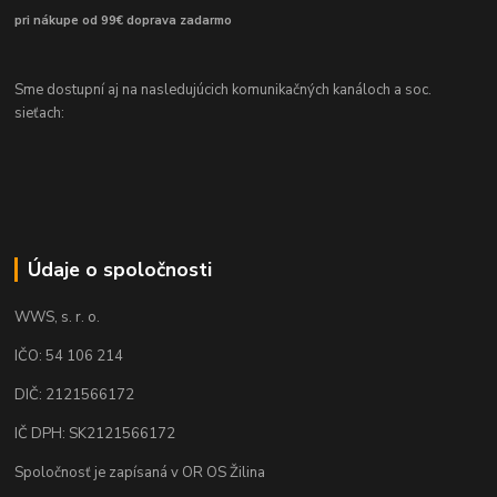
pri nákupe od 99€ doprava zadarmo
Sme dostupní aj na nasledujúcich komunikačných kanáloch a soc.
sieťach:
Údaje o spoločnosti
WWS, s. r. o.
IČO: 54 106 214
DIČ: 2121566172
IČ DPH: SK2121566172
Spoločnosť je zapísaná v OR OS Žilina