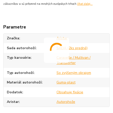
zákazníkov a sú prítomné na mnohých európskych trhoch
čítať ďalej...
Parametre
Značka
Aristar
Sada autorohoží
SADA (2ks predné)
Typ karosérie
Caravelle / Multivan /
Transporter
Typ autorohoží
So zvýšeným okrajom
Materiál autorohoží
Guma-plast
Dodatok
Obsahuje fixácie
Aristar
Autorohože