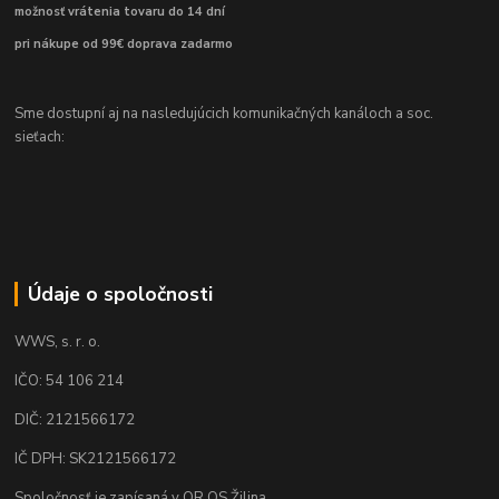
možnosť vrátenia tovaru do 14 dní
pri nákupe od 99€ doprava zadarmo
Sme dostupní aj na nasledujúcich komunikačných kanáloch a soc.
sieťach:
Údaje o spoločnosti
WWS, s. r. o.
IČO: 54 106 214
DIČ: 2121566172
IČ DPH: SK2121566172
Spoločnosť je zapísaná v OR OS Žilina