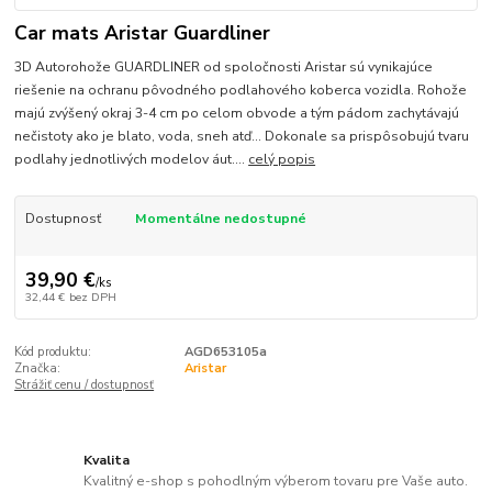
Car mats Aristar Guardliner
3D Autorohože GUARDLINER od spoločnosti Aristar sú vynikajúce
riešenie na ochranu pôvodného podlahového koberca vozidla. Rohože
majú zvýšený okraj 3-4 cm po celom obvode a tým pádom zachytávajú
nečistoty ako je blato, voda, sneh atď... Dokonale sa prispôsobujú tvaru
podlahy jednotlivých modelov áut....
celý popis
Dostupnosť
Momentálne nedostupné
39,90 €
/
ks
32,44 €
bez DPH
Kód produktu:
AGD653105a
Značka:
Aristar
Strážiť cenu / dostupnosť
Kvalita
Kvalitný e-shop s pohodlným výberom tovaru pre Vaše auto.