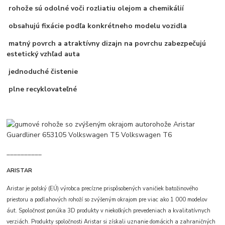
rohože sú odolné voči rozliatiu olejom a chemikálií
obsahujú fixácie podľa konkrétneho modelu vozidla
matný povrch a atraktívny dizajn na povrchu zabezpečujú
estetický vzhľad auta
jednoduché čistenie
plne recyklovateľné
__________
ARISTAR
Aristar je poľský (EÚ) výrobca precízne prispôsobených vaničiek batožinového
priestoru a podlahových rohoží so zvýšeným okrajom pre viac ako 1 000 modelov
áut. Spoločnosť ponúka 3D produkty v niekoľkých prevedeniach a kvalitatívnych
verziách. Produkty spoločnosti Aristar si získali uznanie domácich a zahraničných