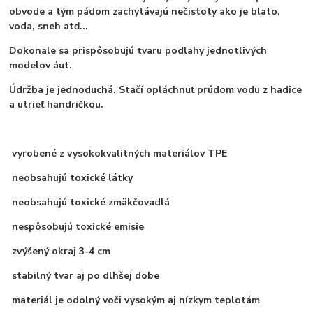
obvode a tým pádom zachytávajú nečistoty ako je blato,
voda, sneh atď...
Dokonale sa prispôsobujú tvaru podlahy jednotlivých
modelov áut.
Údržba je jednoduchá. Stačí opláchnuť prúdom vodu z hadice
a utrieť handričkou.
vyrobené z vysokokvalitných materiálov TPE
neobsahujú toxické látky
neobsahujú toxické zmäkčovadlá
nespôsobujú toxické emisie
zvýšený okraj 3-4 cm
stabilný tvar aj po dlhšej dobe
materiál je odolný voči vysokým aj nízkym teplotám