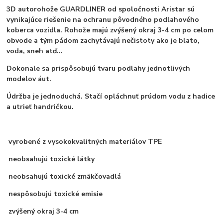
3D autorohože GUARDLINER od spoločnosti Aristar sú
vynikajúce riešenie na ochranu pôvodného podlahového
koberca vozidla. Rohože majú zvýšený okraj 3-4 cm po celom
obvode a tým pádom zachytávajú nečistoty ako je blato,
voda, sneh atď...
Dokonale sa prispôsobujú tvaru podlahy jednotlivých
modelov áut.
Údržba je jednoduchá. Stačí opláchnuť prúdom vodu z hadice
a utrieť handričkou.
vyrobené z vysokokvalitných materiálov TPE
neobsahujú toxické látky
neobsahujú toxické zmäkčovadlá
nespôsobujú toxické emisie
zvýšený okraj 3-4 cm