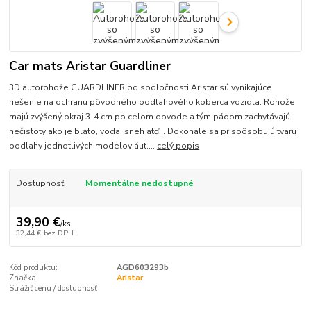
Car mats Aristar Guardliner
3D autorohože GUARDLINER od spoločnosti Aristar sú vynikajúce
riešenie na ochranu pôvodného podlahového koberca vozidla. Rohože
majú zvýšený okraj 3-4 cm po celom obvode a tým pádom zachytávajú
nečistoty ako je blato, voda, sneh atď... Dokonale sa prispôsobujú tvaru
podlahy jednotlivých modelov áut....
celý popis
Dostupnosť
Momentálne nedostupné
39,90 €
/
ks
32,44 €
bez DPH
Kód produktu:
AGD603293b
Značka:
Aristar
Strážiť cenu / dostupnosť