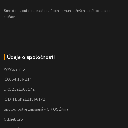
Sme dostupní aj na nasledujúcich komunikačných kanáloch a soc.
sieťach:
Údaje o spoločnosti
WWS, s. r. o.
IČO: 54 106 214
DIČ: 2121566172
IČ DPH: SK2121566172
Spoločnosť je zapísaná v OR OS Žilina
Oddiel: Sro.