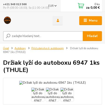
0
ks
+421 948 013 566
EUR
za
0,00 €
Po-Pi (08:00-16:00), So (11:00-14:00)
Menu
Hľadať
Úvod
Autoboxy
Príslušenstvo k autoboxom
Držiak lyží do autoboxu
6947 1ks (THULE)
Držiak lyží do autoboxu 6947 1ks
(THULE)