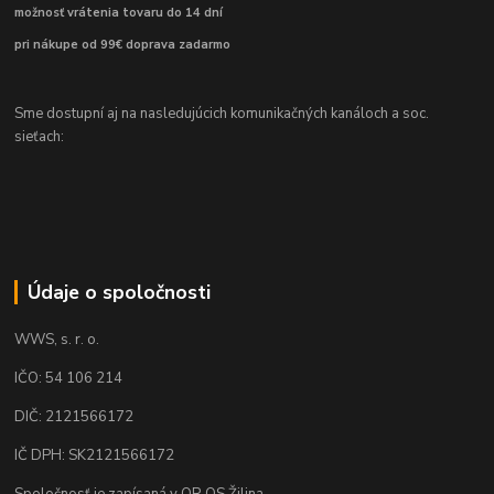
možnosť vrátenia tovaru do 14 dní
pri nákupe od 99€ doprava zadarmo
Sme dostupní aj na nasledujúcich komunikačných kanáloch a soc.
sieťach:
Údaje o spoločnosti
WWS, s. r. o.
IČO: 54 106 214
DIČ: 2121566172
IČ DPH: SK2121566172
Spoločnosť je zapísaná v OR OS Žilina