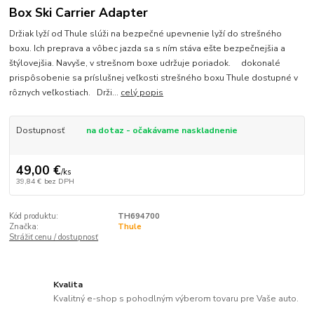
Box Ski Carrier Adapter
Držiak lyží od Thule slúži na bezpečné upevnenie lyží do strešného
boxu. Ich preprava a vôbec jazda sa s ním stáva ešte bezpečnejšia a
štýlovejšia. Navyše, v strešnom boxe udržuje poriadok. dokonalé
prispôsobenie sa príslušnej veľkosti strešného boxu Thule dostupné v
rôznych veľkostiach. Drži...
celý popis
Dostupnosť
na dotaz - očakávame naskladnenie
49,00 €
/
ks
39,84 €
bez DPH
Kód produktu:
TH694700
Značka:
Thule
Strážiť cenu / dostupnosť
Kvalita
Kvalitný e-shop s pohodlným výberom tovaru pre Vaše auto.