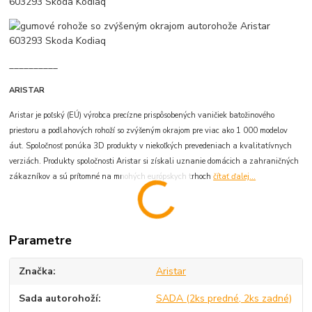
__________
ARISTAR
Aristar je poľský (EÚ) výrobca precízne prispôsobených vaničiek batožinového
priestoru a podlahových rohoží so zvýšeným okrajom pre viac ako 1 000 modelov
áut. Spoločnosť ponúka 3D produkty v niekoľkých prevedeniach a kvalitatívnych
verziách. Produkty spoločnosti Aristar si získali uznanie domácich a zahraničných
zákazníkov a sú prítomné na mnohých európskych trhoch
čítať ďalej...
Parametre
Značka
Aristar
Sada autorohoží
SADA (2ks predné, 2ks zadné)