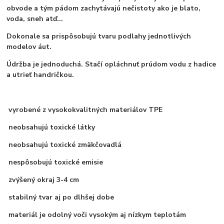
obvode a tým pádom zachytávajú nečistoty ako je blato,
voda, sneh atď...
Dokonale sa prispôsobujú tvaru podlahy jednotlivých
modelov áut.
Údržba je jednoduchá. Stačí opláchnuť prúdom vodu z hadice
a utrieť handričkou.
vyrobené z vysokokvalitných materiálov TPE
neobsahujú toxické látky
neobsahujú toxické zmäkčovadlá
nespôsobujú toxické emisie
zvýšený okraj 3-4 cm
stabilný tvar aj po dlhšej dobe
materiál je odolný voči vysokým aj nízkym teplotám