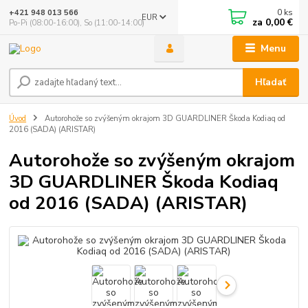
0
ks
+421 948 013 566
EUR
za
0,00 €
Po-Pi (08:00-16:00), So (11:00-14:00)
Menu
Hľadať
Úvod
Autorohože so zvýšeným okrajom 3D GUARDLINER Škoda Kodiaq od
2016 (SADA) (ARISTAR)
Autorohože so zvýšeným okrajom
3D GUARDLINER Škoda Kodiaq
od 2016 (SADA) (ARISTAR)