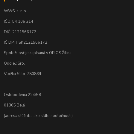
WWS, s. r. o.
IČO: 54 106 214
DIČ: 2121566172
IČ DPH: SK2121566172
Spoločnosť je zapísaná v OR OS Žilina
Oddiel: Sro.
Vložka číslo: 78086/L
Oslobodenia 224/58
01305 Belá
(adresa slúži iba ako sídlo spoločnosti)