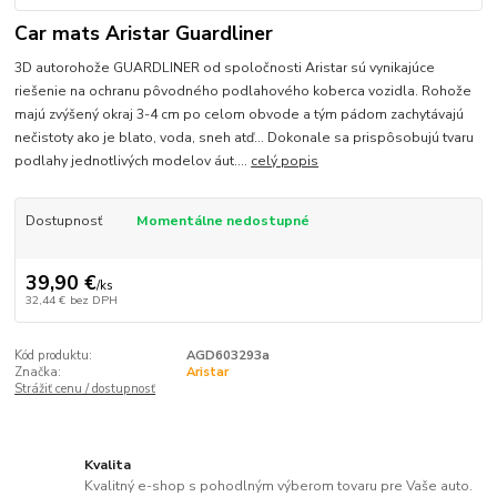
Car mats Aristar Guardliner
3D autorohože GUARDLINER od spoločnosti Aristar sú vynikajúce
riešenie na ochranu pôvodného podlahového koberca vozidla. Rohože
majú zvýšený okraj 3-4 cm po celom obvode a tým pádom zachytávajú
nečistoty ako je blato, voda, sneh atď... Dokonale sa prispôsobujú tvaru
podlahy jednotlivých modelov áut....
celý popis
Dostupnosť
Momentálne nedostupné
39,90 €
/
ks
32,44 €
bez DPH
Kód produktu:
AGD603293a
Značka:
Aristar
Strážiť cenu / dostupnosť
Kvalita
Kvalitný e-shop s pohodlným výberom tovaru pre Vaše auto.