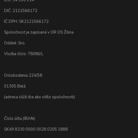
IČO: 54 106 214
DIČ: 2121566172
IČ DPH: SK2121566172
Spoločnosť je zapísaná v OR OS Žilina
Oddiel: Sro.
Vložka číslo: 78086/L
Oslobodenia 224/58
01305 Belá
(adresa slúži iba ako sídlo spoločnosti)
Číslo účtu (IBAN):
SK49 8330 0000 0028 0205 1888