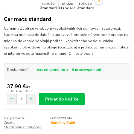
Car mats standard
Gumárny Zubří sú výrobcom vysokokvalitných gumových autorohoží,
ktoré sa nemusia dodatočne upravovať, pretože sú vyrobené presne na
mieru a dokonale kopírujú podlahu konkrétneho vozidla. Vďaka
vysokému obvodovému okraju (cca 1,5cm) a jednoduchému vzoru rohoží
je interiér vozidla maximálne chránený. ...
celý popis
Dostupnosť
expedujeme do 1 - 9 pracovných dní
37,90 €
/
ks
30,81 €
bez DPH
Pridať do košíka
Kód produktu:
GZB222374a
Značka:
Gumárny Zubří
Strážiť cenu / dostupnosť