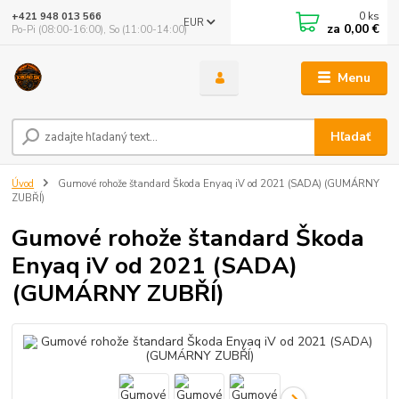
0
ks
+421 948 013 566
EUR
za
0,00 €
Po-Pi (08:00-16:00), So (11:00-14:00)
Menu
Hľadať
Úvod
Gumové rohože štandard Škoda Enyaq iV od 2021 (SADA) (GUMÁRNY
ZUBŘÍ)
Gumové rohože štandard Škoda
Enyaq iV od 2021 (SADA)
(GUMÁRNY ZUBŘÍ)