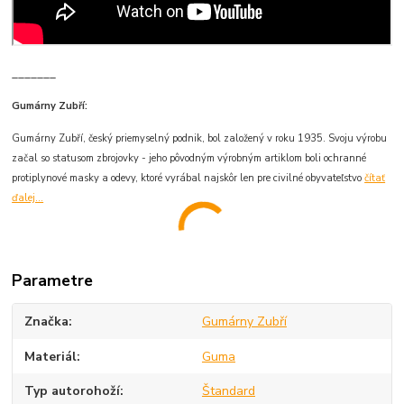
_______
Gumárny Zubří:
Gumárny Zubří, český priemyselný podnik, bol založený v roku 1935. Svoju výrobu
začal so statusom zbrojovky - jeho pôvodným výrobným artiklom boli ochranné
protiplynové masky a odevy, ktoré vyrábal najskôr len pre civilné obyvateľstvo
čítať
ďalej...
Parametre
Značka
Gumárny Zubří
Materiál
Guma
Typ autorohoží
Štandard