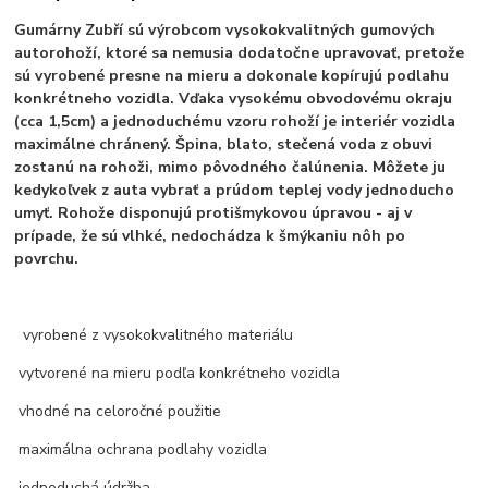
Gumárny Zubří sú výrobcom vysokokvalitných gumových
autorohoží, ktoré sa nemusia dodatočne upravovať, pretože
sú vyrobené presne na mieru a dokonale kopírujú podlahu
konkrétneho vozidla. Vďaka vysokému obvodovému okraju
(cca 1,5cm) a jednoduchému vzoru rohoží je interiér vozidla
maximálne chránený. Špina, blato, stečená voda z obuvi
zostanú na rohoži, mimo pôvodného čalúnenia. Môžete ju
kedykoľvek z auta vybrať a prúdom teplej vody jednoducho
umyť. Rohože disponujú protišmykovou úpravou - aj v
prípade, že sú vlhké, nedochádza k šmýkaniu nôh po
povrchu.
vyrobené z vysokokvalitného materiálu
vytvorené na mieru podľa konkrétneho vozidla
vhodné na celoročné použitie
maximálna ochrana podlahy vozidla
jednoduchá údržba