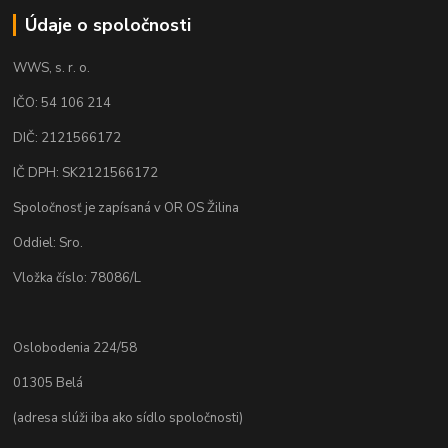
Údaje o spoločnosti
WWS, s. r. o.
IČO: 54 106 214
DIČ: 2121566172
IČ DPH: SK2121566172
Spoločnosť je zapísaná v OR OS Žilina
Oddiel: Sro.
Vložka číslo: 78086/L
Oslobodenia 224/58
01305 Belá
(adresa slúži iba ako sídlo spoločnosti)