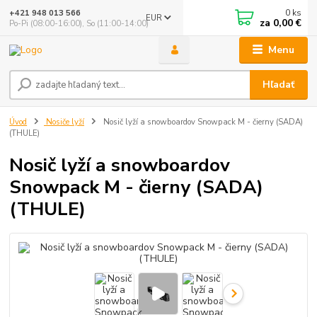
0
ks
+421 948 013 566
EUR
za
0,00 €
Po-Pi (08:00-16:00), So (11:00-14:00)
Menu
Hľadať
Úvod
Nosiče lyží
Nosič lyží a snowboardov Snowpack M - čierny (SADA)
(THULE)
Nosič lyží a snowboardov
Snowpack M - čierny (SADA)
(THULE)