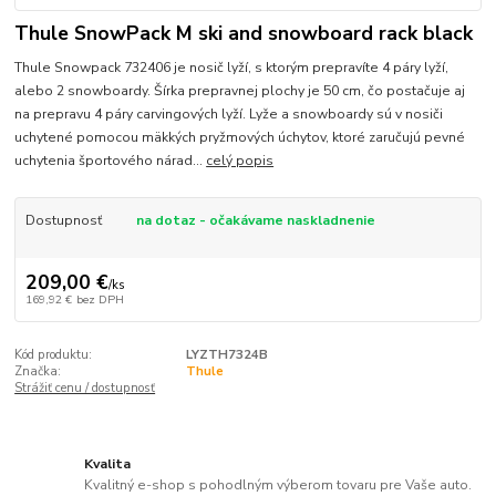
Thule SnowPack M ski and snowboard rack black
Thule Snowpack 732406 je nosič lyží, s ktorým prepravíte 4 páry lyží,
alebo 2 snowboardy. Šírka prepravnej plochy je 50 cm, čo postačuje aj
na prepravu 4 páry carvingových lyží. Lyže a snowboardy sú v nosiči
uchytené pomocou mäkkých pryžmových úchytov, ktoré zaručujú pevné
uchytenia športového nárad...
celý popis
Dostupnosť
na dotaz - očakávame naskladnenie
209,00 €
/
ks
169,92 €
bez DPH
Kód produktu:
LYZTH7324B
Značka:
Thule
Strážiť cenu / dostupnosť
Kvalita
Kvalitný e-shop s pohodlným výberom tovaru pre Vaše auto.