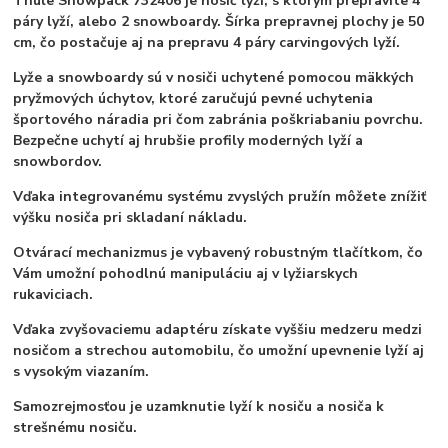
Thule Snowpack 732406 je nosič lyží, s ktorým prepravíte 4
páry lyží, alebo 2 snowboardy. Šírka prepravnej plochy je 50
cm, čo postačuje aj na prepravu 4 páry carvingových lyží.
Lyže a snowboardy sú v nosiči uchytené pomocou mäkkých
pryžmových úchytov, ktoré zaručujú pevné uchytenia
športového náradia pri čom zabránia poškriabaniu povrchu.
Bezpečne uchytí aj hrubšie profily moderných lyží a
snowbordov.
Vďaka integrovanému systému zvyslých pružín môžete znížiť
výšku nosiča pri skladaní nákladu.
Otvárací mechanizmus je vybavený robustným tlačítkom, čo
Vám umožní pohodlnú manipuláciu aj v lyžiarskych
rukaviciach.
Vďaka zvyšovaciemu adaptéru získate vyššiu medzeru medzi
nosičom a strechou automobilu, čo umožní upevnenie lyží aj
s vysokým viazaním.
Samozrejmosťou je uzamknutie lyží k nosiču a nosiča k
strešnému nosiču.