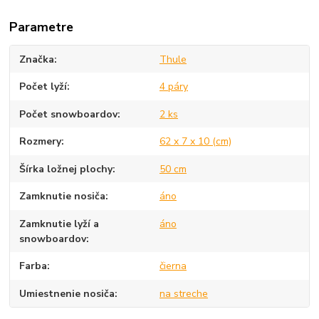
Parametre
Značka
Thule
Počet lyží
4 páry
Počet snowboardov
2 ks
Rozmery
62 x 7 x 10 (cm)
Šírka ložnej plochy
50 cm
Zamknutie nosiča
áno
Zamknutie lyží a
áno
snowboardov
Farba
čierna
Umiestnenie nosiča
na streche