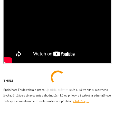
__________
THULE
Spoločnosť Thule zdieľa a podporuje túžbu tráviť viac času užívaním si aktívneho
života, či už ide o objavovanie zabudnutých kútov prírody, o športové a adrenalínové
zážitky alebo cestovanie po svete s rodinou a priateľmi
čítať ďalej...