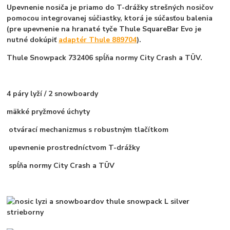
Upevnenie nosiča je priamo do T-drážky strešných nosičov
pomocou integrovanej súčiastky, ktorá je súčasťou balenia
(pre upevnenie na hranaté tyče Thule SquareBar Evo je
nutné dokúpiť
adaptér Thule 889704
).
Thule Snowpack 732406 spĺňa normy City Crash a TÜV.
4 páry lyží / 2 snowboardy
mäkké pryžmové úchyty
otvárací mechanizmus s robustným tlačítkom
upevnenie prostredníctvom T-drážky
spĺňa normy City Crash a TÜV