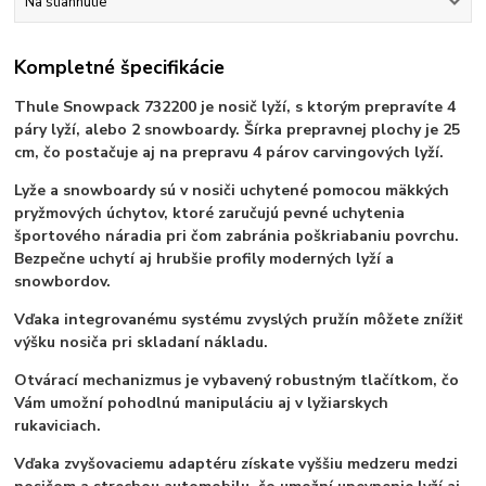
Na stiahnutie
Kompletné špecifikácie
Thule Snowpack 732200 je nosič lyží, s ktorým prepravíte 4
páry lyží, alebo 2 snowboardy. Šírka prepravnej plochy je 25
cm, čo postačuje aj na prepravu 4 párov carvingových lyží.
Lyže a snowboardy sú v nosiči uchytené pomocou mäkkých
pryžmových úchytov, ktoré zaručujú pevné uchytenia
športového náradia pri čom zabránia poškriabaniu povrchu.
Bezpečne uchytí aj hrubšie profily moderných lyží a
snowbordov.
Vďaka integrovanému systému zvyslých pružín môžete znížiť
výšku nosiča pri skladaní nákladu.
Otvárací mechanizmus je vybavený robustným tlačítkom, čo
Vám umožní pohodlnú manipuláciu aj v lyžiarskych
rukaviciach.
Vďaka zvyšovaciemu adaptéru získate vyššiu medzeru medzi