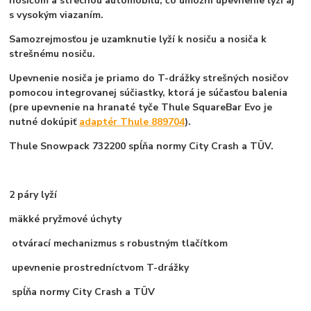
nosičom a strechou automobilu, čo umožní upevnenie lyží aj
s vysokým viazaním.
Samozrejmosťou je uzamknutie lyží k nosiču a nosiča k
strešnému nosiču.
Upevnenie nosiča je priamo do T-drážky strešných nosičov
pomocou integrovanej súčiastky, ktorá je súčasťou balenia
(pre upevnenie na hranaté tyče Thule SquareBar Evo je
nutné dokúpiť
adaptér Thule 889704
).
Thule Snowpack 732200 spĺňa normy City Crash a TÜV.
2 páry lyží
mäkké pryžmové úchyty
otvárací mechanizmus s robustným tlačítkom
upevnenie prostredníctvom T-drážky
spĺňa normy City Crash a TÜV