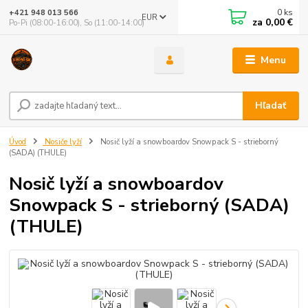
0
ks
+421 948 013 566
EUR
za
0,00 €
Po-Pi (08:00-16:00), So (11:00-14:00)
Menu
Hľadať
Úvod
Nosiče lyží
Nosič lyží a snowboardov Snowpack S - strieborný
(SADA) (THULE)
Nosič lyží a snowboardov
Snowpack S - strieborný (SADA)
(THULE)