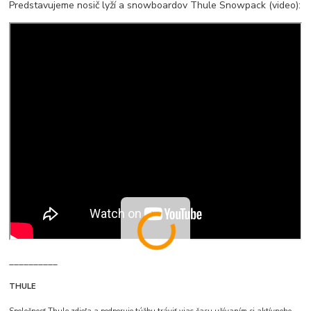
Predstavujeme nosič lyží a snowboardov Thule Snowpack (video):
__________
THULE