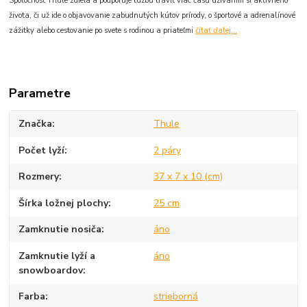
Spoločnosť Thule zdieľa a podporuje túžbu tráviť viac času užívaním si aktívneho
života, či už ide o objavovanie zabudnutých kútov prírody, o športové a adrenalínové
zážitky alebo cestovanie po svete s rodinou a priateľmi
čítať ďalej...
Parametre
Značka
Thule
Počet lyží
2 páry
Rozmery
37 x 7 x 10 (cm)
Šírka ložnej plochy
25 cm
Zamknutie nosiča
áno
Zamknutie lyží a
áno
snowboardov
Farba
strieborná