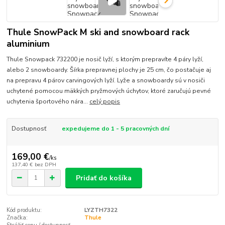
Thule SnowPack M ski and snowboard rack
aluminium
Thule Snowpack 732200 je nosič lyží, s ktorým prepravíte 4 páry lyží,
alebo 2 snowboardy. Šírka prepravnej plochy je 25 cm, čo postačuje aj
na prepravu 4 párov carvingových lyží. Lyže a snowboardy sú v nosiči
uchytené pomocou mäkkých pryžmových úchytov, ktoré zaručujú pevné
uchytenia športového nára...
celý popis
Dostupnosť
expedujeme do 1 - 5 pracovných dní
169,00 €
/
ks
137,40 €
bez DPH
Pridať do košíka
Kód produktu:
LYZTH7322
Značka:
Thule