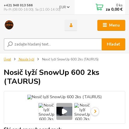
0
ks
+421 948 013 566
EUR
za
0,00 €
Po-Pi (08:00-16:00), So (11:00-14:00)
Menu
Hľadať
Úvod
Nosiče lyží
Nosič lyží SnowUp 600 2ks (TAURUS)
Nosič lyží SnowUp 600 2ks
(TAURUS)