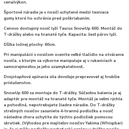
cena/výkon.
Športové náradie je v nosiči uchytené medzi tesniace
gumy ktoré ho ochránia pred poškriabaním.
Cenovo dostupný nosič lyží Taurus SnowUp 600. Montáž do
T-drážky alebo na hranaté tyče. Kapacita: šesť párov lyží.
Dĺžka ložnej plochy: 60cm.
Pri manipulácii s nosičom oceníte veľké tlačidlo na otváranie
nosiča, s ktorým sa výborne manipuluje aj v rukaviciach a
samozrejmosťou je jeho uzamykatelnosť..
Dvojstupňová upínacia sila dovoľuje prepravovať aj hrubšie
príslušenstvo.
SnowUp 600 sa montuje do T-drážky. Súčasťou balenia je aj
adaptér pre montáž na hranaté tyče. Montáž je veľmi rýchla
a pohodlná, nepotrebujete žiadne náradie. Do T-drážky
strešných nosičov zasuniete 4-hrannú podložku a nosič
následne zhora uchytíte do týchto podložiek pomocou
skrutiek. (Výhodou pre majiteľov nosičov Yakima (Whispbar)