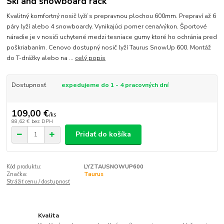
Ski and snowboard rack
Kvalitný komfortný nosič lyží s prepravnou plochou 600mm. Prepraví až 6
páry lyží alebo 4 snowboardy. Vynikajúci pomer cena/výkon. Športové
náradie je v nosiči uchytené medzi tesniace gumy ktoré ho ochránia pred
poškriabaním. Cenovo dostupný nosič lyží Taurus SnowUp 600. Montáž
do T-drážky alebo na ...
celý popis
Dostupnosť
expedujeme do 1 - 4 pracovných dní
109,00 €
/
ks
88,62 €
bez DPH
Pridať do košíka
Kód produktu:
LYZTAUSNOWUP600
Značka:
Taurus
Strážiť cenu / dostupnosť
Kvalita