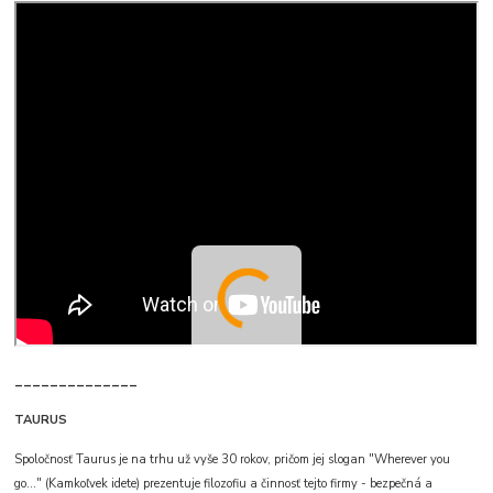
______________
TAURUS
Spoločnosť Taurus je na trhu už vyše 30 rokov, pričom jej slogan "Wherever you
go..." (Kamkoľvek idete) prezentuje filozofiu a činnosť tejto firmy - bezpečná a