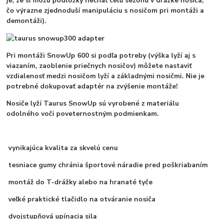
je, že si môžu podložky nechať celú sezónu v drážke nosiča,
čo výrazne zjednoduší manipuláciu s nosičom pri montáži a
demontáži).
Pri montáži SnowUp 600 si podľa potreby (výška lyží aj s
viazaním, zaoblenie priečnych nosičov) môžete nastaviť
vzdialenosť medzi nosičom lyží a základnými nosičmi. Nie je
potrebné dokupovať adaptér na zvýšenie montáže!
Nosiče lyží Taurus SnowUp sú vyrobené z materiálu
odolného voči poveternostným podmienkam.
vynikajúca kvalita za skvelú cenu
tesniace gumy chránia športové náradie pred poškriabaním
montáž do T-drážky alebo na hranaté tyče
veľké praktické tlačidlo na otváranie nosiča
dvojstupňová upínacia sila