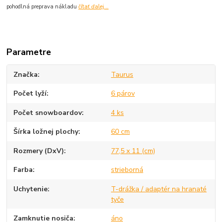
pohodlná preprava nákladu
čítať ďalej...
Parametre
Značka
Taurus
Počet lyží
6 párov
Počet snowboardov
4 ks
Šírka ložnej plochy
60 cm
Rozmery (DxV)
77,5 x 11 (cm)
Farba
strieborná
Uchytenie
T-drážka / adaptér na hranaté
tyče
Zamknutie nosiča
áno