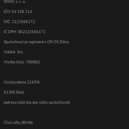
WWS, s. r. o.
IČO: 54 106 214
DIČ: 2121566172
IČ DPH: SK2121566172
Spoločnosť je zapísaná v OR OS Žilina
Oddiel: Sro.
Vložka číslo: 78086/L
Oslobodenia 224/58
01305 Belá
(adresa slúži iba ako sídlo spoločnosti)
Číslo účtu (IBAN):