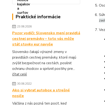
Oso
Súh
Praktické informácie
zas
23.06.2026
Vez
Pozor vodiči: Slovensko mení pravidlá
cestnej premávky – toto vás môže
stáť stovky eur navyše
Slovensko čakajú výrazné zmeny v
pravidlách cestnej premávky, ktoré majú
zvýšiť bezpečnosť na cestách, posilniť
ochranu chodcov a sprísniť postihy pre...
čítať celé
30.06.2022
Ako si vybrať autobox a strešné
nosiče
Väčšina z nás pozná ten pocit, keď