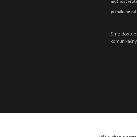
možnosť vráte
pri nákupe od
Sme dostupní
komunikačnýc