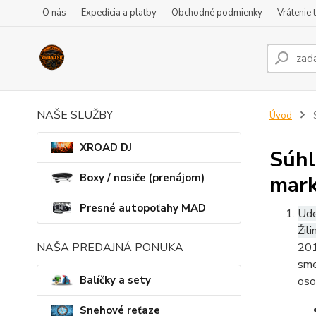
O nás
Expedícia a platby
Obchodné podmienky
Vrátenie 
NAŠE SLUŽBY
Úvod
S
XROAD DJ
Súhl
Boxy / nosiče (prenájom)
mark
Presné autopoťahy MAD
Ude
Žili
NAŠA PREDAJNÁ PONUKA
201
sme
Balíčky a sety
oso
Snehové reťaze