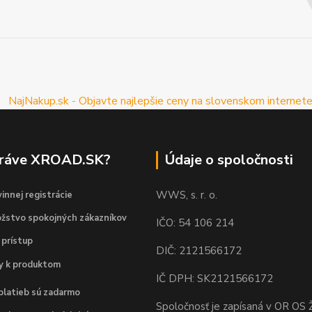
práve XROAD.SK?
Údaje o spoločnosti
WWS, s. r. o.
innej registrácie
žstvo spokojných zákazníkov
IČO: 54 106 214
 prístup
DIČ: 2121566172
dy k produktom
IČ DPH: SK2121566172
platieb sú zadarmo
Spoločnosť je zapísaná v OR OS Ž