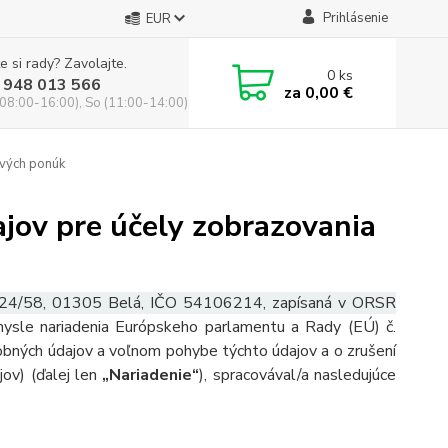
Prihlásenie
EUR
e si rady? Zavolajte.
0
ks
 948 013 566
za
0,00 €
(08:00-16:00), So (11:00-14:00)
ových ponúk
jov pre účely zobrazovania
 224/58, 01305 Belá, IČO 54106214, zapísaná
v ORSR
mysle nariadenia Európskeho parlamentu a Rady (EÚ) č.
obných údajov a voľnom pohybe týchto údajov a o zrušení
ov) (ďalej len
„Nariadenie“
), spracovával/a nasledujúce