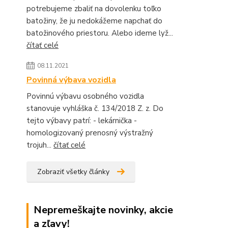
potrebujeme zbaliť na dovolenku toľko
batožiny, že ju nedokážeme napchať do
batožinového priestoru. Alebo ideme lyž...
čítať celé
08.11.2021
Povinná výbava vozidla
Povinnú výbavu osobného vozidla
stanovuje vyhláška č. 134/2018 Z. z. Do
tejto výbavy patrí: - lekárnička -
homologizovaný prenosný výstražný
trojuh...
čítať celé
Zobraziť všetky články
Nepremeškajte novinky, akcie
a zľavy!