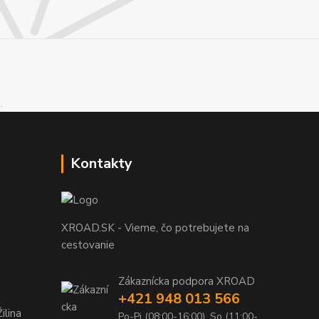
Kontakty
XROAD.SK - Vieme, čo potrebujete na
cestovanie
Zákaznícka podpora XROAD
+421 948 013 566
ilina
Po-Pi (08:00-16:00), So (11:00-