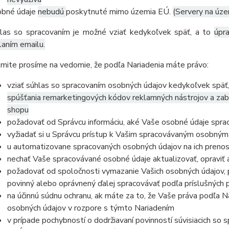
bné údaje
nebudú
poskytnuté mimo územia EÚ.
(Servery na úz
las so spracovaním je možné vziať kedykoľvek späť, a to
úpr
laním emailu.
mite prosíme na vedomie, že podľa Nariadenia máte právo:
vziať súhlas so spracovaním osobných údajov kedykoľvek späť
spúšťania remarketingových kódov reklamných nástrojov a zab
shopu
požadovať od Správcu informáciu, aké Vaše osobné údaje spra
vyžiadať si u Správcu prístup k Vašim spracovávaným osobným
u automatizovane spracovaných osobných údajov na ich prenos
nechať Vaše spracovávané osobné údaje aktualizovať, opraviť
požadovať od spoločnosti vymazanie Vašich osobných údajov, p
povinný alebo oprávnený ďalej spracovávať podľa príslušných 
na účinnú súdnu ochranu, ak máte za to, že Vaše práva podľa N
osobných údajov v rozpore s týmto Nariadením
v prípade pochybností o dodržiavaní povinností súvisiacich so