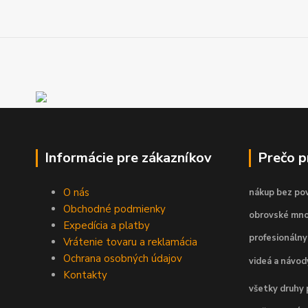
Informácie pre zákazníkov
Prečo 
O nás
nákup bez pov
Obchodné podmienky
obrovské mno
Expedícia a platby
profesionálny
Vrátenie tovaru a reklamácia
Ochrana osobných údajov
videá a návo
Kontakty
všetky druhy 