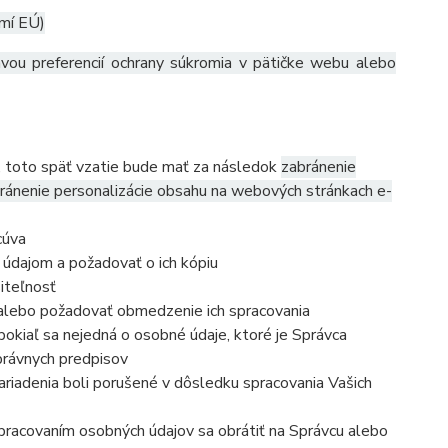
emí EÚ)
avou preferencií ochrany súkromia v pätičke webu alebo
, toto späť vzatie bude mať za následok
zabránenie
ránenie personalizácie obsahu na webových stránkach e-
cúva
 údajom a požadovať o ich kópiu
iteľnosť
 alebo požadovať obmedzenie ich spracovania
okiaľ sa nejedná o osobné údaje, ktoré je Správca
právnych predpisov
ariadenia boli porušené v dôsledku spracovania Vašich
 spracovaním osobných údajov sa obrátiť na Správcu alebo