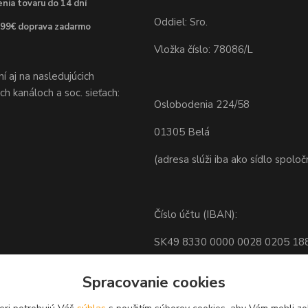
nia tovaru do 14 dní
Oddiel: Sro.
 99€ doprava zadarmo
Vložka číslo: 78086/L
 aj na nasledujúcich
h kanáloch a soc. sieťach:
Oslobodenia 224/58
01305 Belá
(adresa slúži iba ako sídlo spoloč
Číslo účtu (IBAN):
SK49 8330 0000 0028 0205 18
BIC: FIOZSKBAXXX
Spracovanie cookies