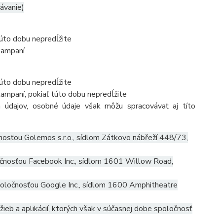
rávanie)
túto dobu nepredĺžite
kampaní
túto dobu nepredĺžite
ampaní, pokiaľ túto dobu nepredĺžite
 údajov, osobné údaje však môžu spracovávať aj títo
osťou Golemos s.r.o., sídlom Zátkovo nábřeží 448/73,
čnosťou Facebook Inc., sídlom 1601 Willow Road,
ločnosťou Google Inc., sídlom 1600 Amphitheatre
ieb a aplikácií, ktorých však v súčasnej dobe spoločnosť