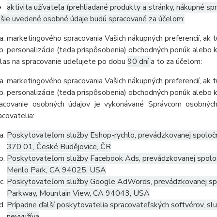
aktivita užívateľa (prehliadané produkty a stránky, nákupné sp
šie uvedené osobné údaje budú spracované za účelom:
marketingového spracovania Vašich nákupných preferencií, ak 
personalizácie (teda prispôsobenia) obchodných ponúk alebo 
las na spracovanie udeľujete po dobu
90 dní
a to za účelom:
marketingového spracovania Vašich nákupných preferencií, ak 
personalizácie (teda prispôsobenia) obchodných ponúk alebo k
acovanie osobných údajov je vykonávané Správcom osobných
acovatelia:
Poskytovateľom služby Eshop-rychlo, prevádzkovanej spoločn
370 01, České Budějovice, ČR
Poskytovateľom služby Facebook Ads, prevádzkovanej spolo
Menlo Park, CA 94025, USA
Poskytovateľom služby Google AdWords, prevádzkovanej spo
Parkway, Mountain View, CA 94043, USA
Prípadne ďalší poskytovatelia spracovateľských softvérov, služ
nevyužíva