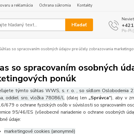
tovaru a reklamácia
Ochrana súkromia
Kontakty
Neviet
Hľadať
+421
Po-Pi 
úhlas so spracovaním osobných údajov pre účely zobrazovania marketing
as so spracovaním osobných úda
etingových ponúk
ľujete týmto súhlas WWS, s. r. o. , so sídlom Oslobodenia
na
, oddiel sro, vložka 78086/L
(ďalej len
„Správca“
), aby v z
6/679 o ochrane fyzických osôb v súvislosti so spracovaním os
rnice 95/46/ES (všeobecné nariadenie o ochrane osobných údaj
bné údaje:
marketingové cookies (anonymné)