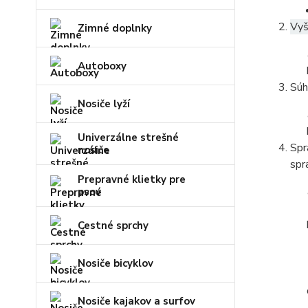
Vyš
Zimné doplnky
Autoboxy
Súh
Nosiče lyží
Univerzálne strešné
Spr
nosiče
spr
Prepravné klietky pre
psov
Cestné sprchy
Nosiče bicyklov
Nosiče kajakov a surfov