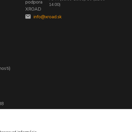
14:00)
info@xroad.sk
nosti)
88