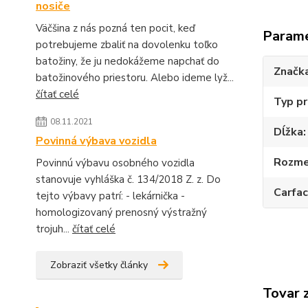
nosiče
Väčšina z nás pozná ten pocit, keď
Param
potrebujeme zbaliť na dovolenku toľko
batožiny, že ju nedokážeme napchať do
Značk
batožinového priestoru. Alebo ideme lyž...
čítať celé
Typ pr
08.11.2021
Dĺžka
Povinná výbava vozidla
Rozmer
Povinnú výbavu osobného vozidla
stanovuje vyhláška č. 134/2018 Z. z. Do
Carfa
tejto výbavy patrí: - lekárnička -
homologizovaný prenosný výstražný
trojuh...
čítať celé
Zobraziť všetky články
Tovar 