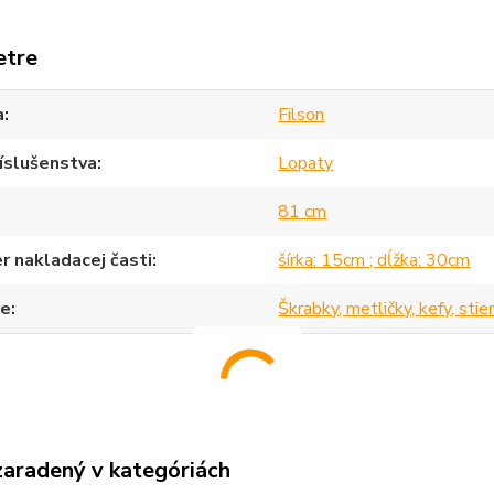
etre
a
Filson
íslušenstva
Lopaty
81 cm
 nakladacej časti
šírka: 15cm ; dĺžka: 30cm
ce
Škrabky, metličky, kefy, stie
zaradený v kategóriách