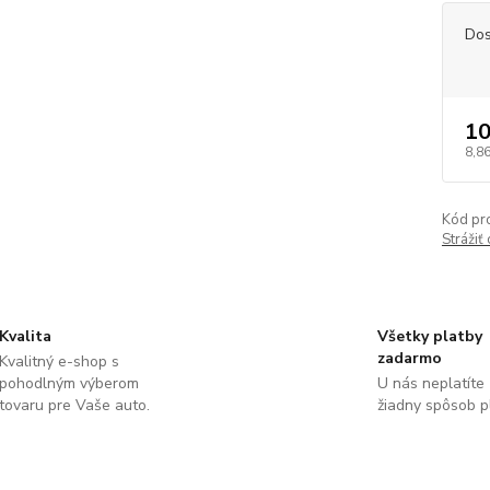
Dos
10
8,86
Kód pr
Strážiť
Kvalita
Všetky platby
zadarmo
Kvalitný e-shop s
pohodlným výberom
U nás neplatíte
tovaru pre Vaše auto.
žiadny spôsob p