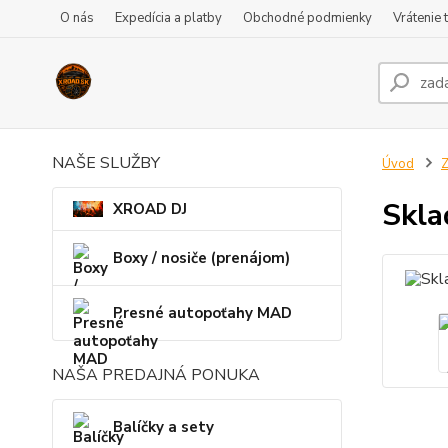
O nás
Expedícia a platby
Obchodné podmienky
Vrátenie 
NAŠE SLUŽBY
Úvod
Z
Skla
XROAD DJ
Boxy / nosiče (prenájom)
Presné autopoťahy MAD
NAŠA PREDAJNÁ PONUKA
Balíčky a sety