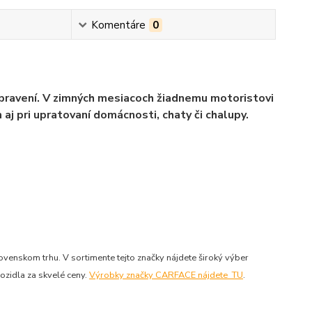
Komentáre
0
pravení. V zimných mesiacoch žiadnemu motoristovi
j pri upratovaní domácnosti, chaty či chalupy.
venskom trhu. V sortimente tejto značky nájdete široký výber
ozidla za skvelé ceny.
Výrobky značky CARFACE nájdete TU
.