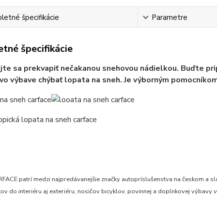
etné špecifikácie
Parametre
tné špecifikácie
te sa prekvapiť nečakanou snehovou nádielkou. Buďte pri
o výbave chýbať lopata na sneh. Je výborným pomocníkom a
FACE patrí medzi najpredávanejšie značky autopríslušenstva na českom a slo
v do interiéru aj exteriéru, nosičov bicyklov, povinnej a doplnkovej výbavy v