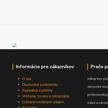
Informácie pre zákazníkov
Prečo 
O nás
nákup bez pov
Obchodné podmienky
obrovské mno
Expedícia a platby
profesionálny
Vrátenie tovaru a reklamácia
Ochrana osobných údajov
videá a návo
Kontakty