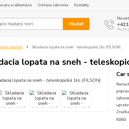
tovaru a reklamácia
Ochrana súkromia
Kontakty
Neviet
Hľadať
+421
Po-Pi 
imné doplnky
Skladacia lopata na sneh - teleskopická 1ks (FILSON)
dacia lopata na sneh - teleskop
Car 
Nenech
pripra
výbave
uprato
Značka
popis