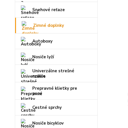
Snehové reťaze
Zimné doplnky
Autoboxy
Nosiče lyží
Univerzálne strešné
nosiče
Prepravné klietky pre
psov
Cestné sprchy
Nosiče bicyklov