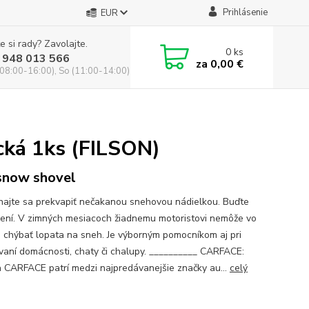
Prihlásenie
EUR
e si rady? Zavolajte.
0
ks
 948 013 566
za
0,00 €
(08:00-16:00), So (11:00-14:00)
ická 1ks (FILSON)
snow shovel
ajte sa prekvapiť nečakanou snehovou nádielkou. Buďte
vení. V zimných mesiacoch žiadnemu motoristovi nemôže vo
 chýbať lopata na sneh. Je výborným pomocníkom aj pri
vaní domácnosti, chaty či chalupy. __________ CARFACE:
 CARFACE patrí medzi najpredávanejšie značky au...
celý