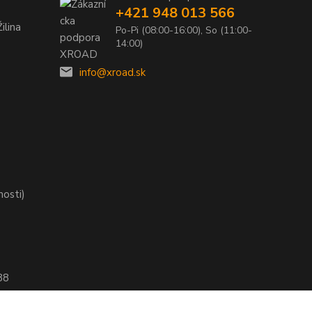
+421 948 013 566
ilina
Po-Pi (08:00-16:00), So (11:00-
14:00)
info@xroad.sk
nosti)
88