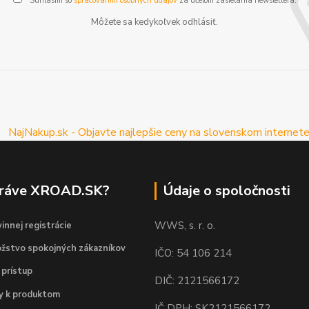
Súhlasím so
spracovaním osobných údajov
za účelom zasielania newslettera.
Môžete sa kedykoľvek odhlásiť.
práve XROAD.SK?
Údaje o spoločnosti
WWS, s. r. o.
innej registrácie
žstvo spokojných zákazníkov
IČO: 54 106 214
 prístup
DIČ: 2121566172
dy k produktom
IČ DPH: SK2121566172