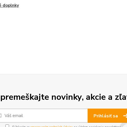
é doplnky
premeškajte novinky, akcie a zľa
Prihlásiť sa