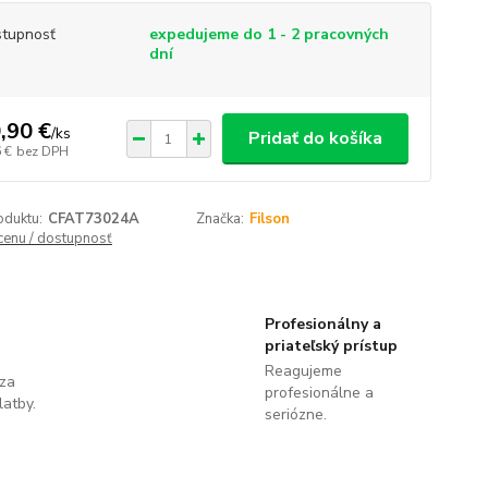
tupnosť
expedujeme do 1 - 2 pracovných
dní
,90 €
/
ks
Pridať do košíka
 €
bez DPH
oduktu:
CFAT73024A
Značka:
Filson
 cenu / dostupnosť
Profesionálny a
priateľský prístup
Reagujeme
 za
profesionálne a
latby.
seriózne.