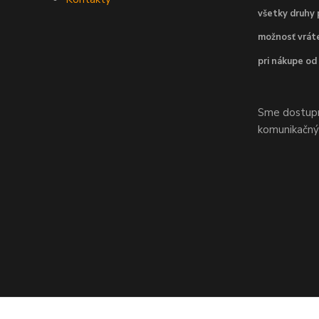
všetky druhy 
možnosť vráte
pri nákupe od
Sme dostupní
komunikačnýc