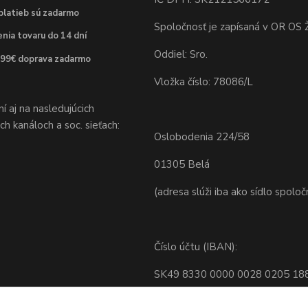
platieb sú zadarmo
Spoločnosť je zapísaná v OR OS Ž
nia tovaru do 14 dní
Oddiel: Sro.
 99€ doprava zadarmo
Vložka číslo: 78086/L
 aj na nasledujúcich
h kanáloch a soc. sieťach:
Oslobodenia 224/58
01305 Belá
(adresa slúži iba ako sídlo spoloč
Číslo účtu (IBAN):
SK49 8330 0000 0028 0205 18
BIC: FIOZSKBAXXX