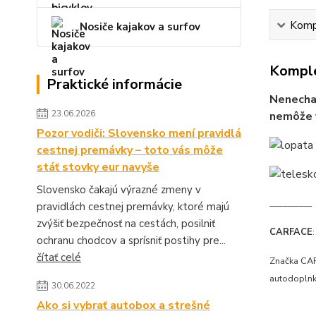
Kompl
Nosiče kajakov a surfov
Komple
Praktické informácie
Nenechaj
23.06.2026
nemôže v
Pozor vodiči: Slovensko mení pravidlá
cestnej premávky – toto vás môže
stáť stovky eur navyše
Slovensko čakajú výrazné zmeny v
__________
pravidlách cestnej premávky, ktoré majú
zvýšiť bezpečnosť na cestách, posilniť
CARFACE
:
ochranu chodcov a sprísniť postihy pre...
čítať celé
Značka CAR
autodoplnko
30.06.2022
Ako si vybrať autobox a strešné