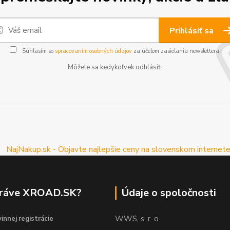
Prihlásiť sa
Súhlasím so
spracovaním osobných údajov
za účelom zasielania newslettera.
Môžete sa kedykoľvek odhlásiť.
práve XROAD.SK?
Údaje o spoločnosti
WWS, s. r. o.
innej registrácie