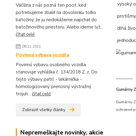
vysoký ok
Väčšina z nás pozná ten pocit, keď
potrebujeme zbaliť na dovolenku toľko
protišmy
batožiny, že ju nedokážeme napchať do
batožinového priestoru. Alebo ideme lyž...
dlhá živ
čítať celé
jednoduc
08.11.2021
Povinná výbava vozidla
Povinnú výbavu osobného vozidla
stanovuje vyhláška č. 134/2018 Z. z. Do
_______
tejto výbavy patrí: - lekárnička -
homologizovaný prenosný výstražný
Gumárny Zu
trojuh...
čítať celé
Gumárny Zu
Zobraziť všetky články
ochranné pr
Nepremeškajte novinky, akcie