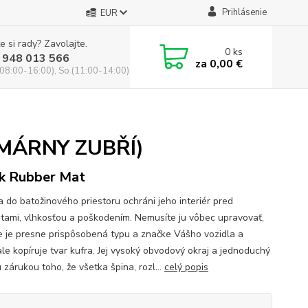
Prihlásenie
EUR
e si rady? Zavolajte.
0
ks
 948 013 566
za
0,00 €
(08:00-16:00), So (11:00-14:00)
GUMÁRNY ZUBŘÍ)
k Rubber Mat
a do batožinového priestoru ochráni jeho interiér pred
otami, vlhkosťou a poškodením. Nemusíte ju vôbec upravovať,
e je presne prispôsobená typu a značke Vášho vozidla a
le kopíruje tvar kufra. Jej vysoký obvodový okraj a jednoduchý
 zárukou toho, že všetka špina, rozl...
celý popis