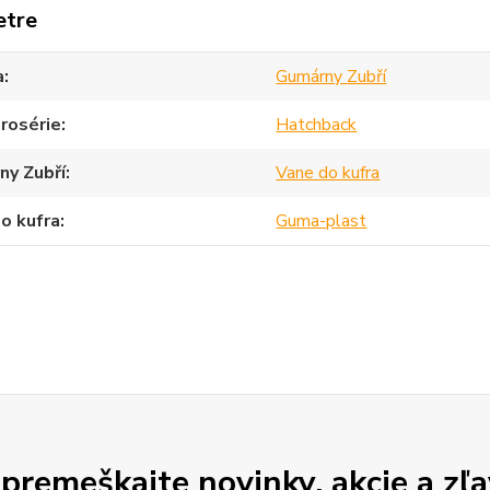
etre
a
Gumárny Zubří
rosérie
Hatchback
ny Zubří
Vane do kufra
o kufra
Guma-plast
premeškajte novinky, akcie a zľa