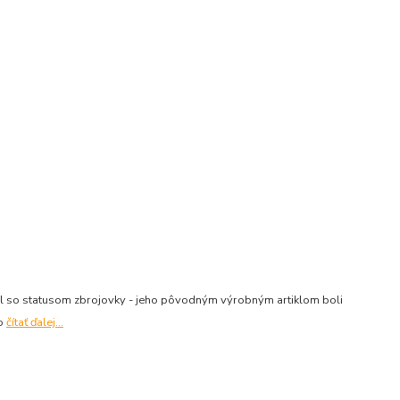
al so statusom zbrojovky - jeho pôvodným výrobným artiklom boli
vo
čítať ďalej...