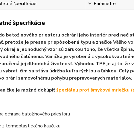
etné špecifikácie
Parametre
tné špecifikácie
do batožinového priestoru ochráni jeho interiér pred neči
ť, pretože je presne prispôsobená typu a značke Vášho vozi
 okraj a jednoduchý vzor sú zárukou toho, že všetka špina,
odného čalúnenia. Vanička je vyrobená z vysokokvalitné
zaručená jej dlhodobá životnosť. Výhodou TPE je aj to, že
u vybrať, čím sa stáva údržba kufra rýchlou a ľahkou. Celý 
vo bráni samovoľnému pohybu prepravovaných materiálov.
vaničke je možné dokúpiť
špeciálnu protišmykovú mriežku (
a ochrana batožinového priestoru
 z termoplastického kaučuku