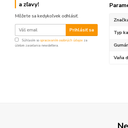
a zľavy!
Param
Môžete sa kedykoľvek odhlásiť.
Značk
Prihlásiť sa
Typ ka
Súhlasím so
spracovaním osobných údajov
za
Gumár
účelom zasielania newslettera.
Vaňa d
Ne