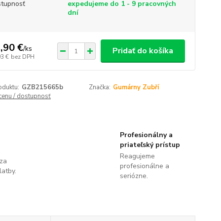
tupnosť
expedujeme do 1 - 9 pracovných
dní
,90 €
/
ks
Pridať do košíka
93 €
bez DPH
oduktu:
GZB215665b
Značka:
Gumárny Zubří
 cenu / dostupnosť
Profesionálny a
priateľský prístup
Reagujeme
 za
profesionálne a
latby.
seriózne.