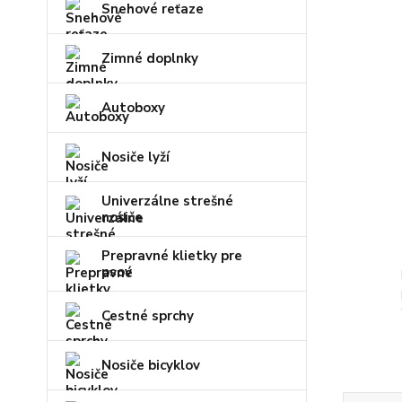
Snehové reťaze
Zimné doplnky
Autoboxy
Nosiče lyží
Univerzálne strešné
nosiče
Prepravné klietky pre
psov
Cestné sprchy
Nosiče bicyklov