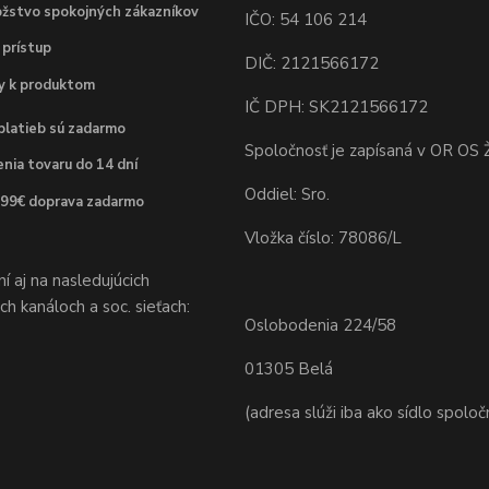
žstvo spokojných zákazníkov
IČO: 54 106 214
 prístup
DIČ: 2121566172
dy k produktom
IČ DPH: SK2121566172
platieb sú zadarmo
Spoločnosť je zapísaná v OR OS Ž
nia tovaru do 14 dní
Oddiel: Sro.
 99€ doprava zadarmo
Vložka číslo: 78086/L
 aj na nasledujúcich
h kanáloch a soc. sieťach:
Oslobodenia 224/58
01305 Belá
(adresa slúži iba ako sídlo spoloč