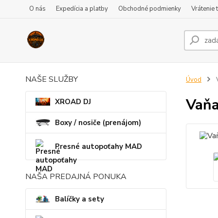
O nás
Expedícia a platby
Obchodné podmienky
Vrátenie 
NAŠE SLUŽBY
Úvod
V
Vaňa
XROAD DJ
Boxy / nosiče (prenájom)
Presné autopoťahy MAD
NAŠA PREDAJNÁ PONUKA
Balíčky a sety