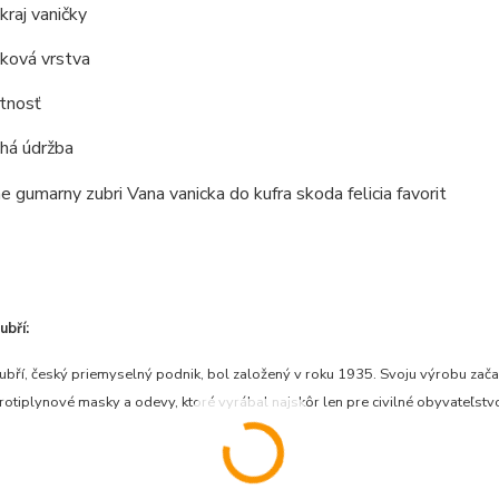
raj vaničky
ková vrstva
otnosť
há údržba
bří:
bří, český priemyselný podnik, bol založený v roku 1935. Svoju výrobu zač
otiplynové masky a odevy, ktoré vyrábal najskôr len pre civilné obyvateľst