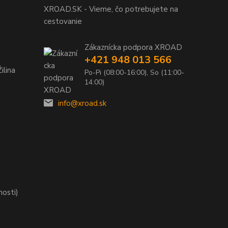
XROAD.SK - Vieme, čo potrebujete na
cestovanie
Zákaznícka podpora XROAD
+421 948 013 566
ilina
Po-Pi (08:00-16:00), So (11:00-
14:00)
info@xroad.sk
nosti)