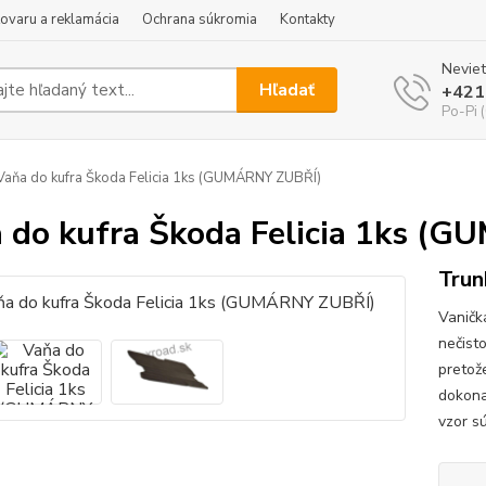
tovaru a reklamácia
Ochrana súkromia
Kontakty
Neviet
Hľadať
+421
Po-Pi 
aňa do kufra Škoda Felicia 1ks (GUMÁRNY ZUBŘÍ)
 do kufra Škoda Felicia 1ks (
Trun
Vaničk
nečist
pretož
dokona
vzor sú