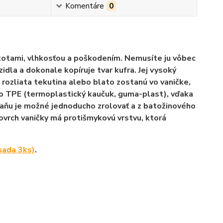
Komentáre
0
stotami, vlhkosťou a poškodením. Nemusíte ju vôbec
dla a dokonale kopíruje tvar kufra. Jej vysoký
 rozliata tekutina alebo blato zostanú vo vaničke,
ho
TPE (termoplastický kaučuk, guma-plast)
, vďaka
 vaňu je možné jednoducho zrolovať a z batožinového
povrch vaničky má protišmykovú vrstvu, ktorá
sada 3ks)
.