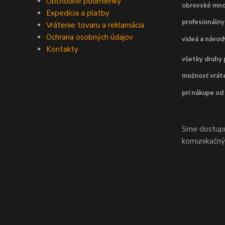
Obchodné podmienky
obrovské mno
Expedícia a platby
profesionálny
Vrátenie tovaru a reklamácia
Ochrana osobných údajov
videá a návo
Kontakty
všetky druhy 
možnosť vráte
pri nákupe od
Sme dostupní
komunikačnýc