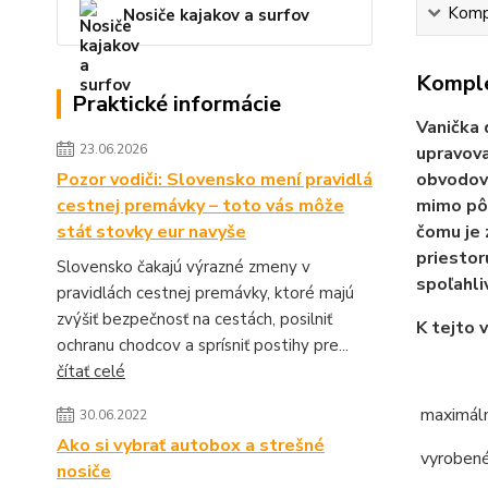
Kompl
Nosiče kajakov a surfov
Komple
Praktické informácie
Vanička 
23.06.2026
upravova
Pozor vodiči: Slovensko mení pravidlá
obvodový
cestnej premávky – toto vás môže
mimo pôv
stáť stovky eur navyše
čomu je 
priestor
Slovensko čakajú výrazné zmeny v
spoľahli
pravidlách cestnej premávky, ktoré majú
zvýšiť bezpečnosť na cestách, posilniť
K tejto 
ochranu chodcov a sprísniť postihy pre...
čítať celé
maximáln
30.06.2022
Ako si vybrať autobox a strešné
vyrobené
nosiče