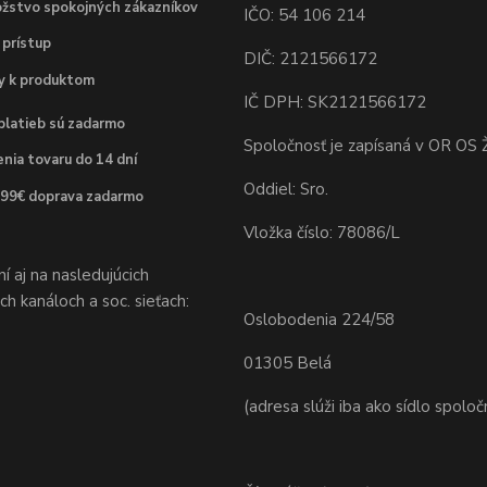
žstvo spokojných zákazníkov
IČO: 54 106 214
 prístup
DIČ: 2121566172
dy k produktom
IČ DPH: SK2121566172
platieb sú zadarmo
Spoločnosť je zapísaná v OR OS Ž
nia tovaru do 14 dní
Oddiel: Sro.
 99€ doprava zadarmo
Vložka číslo: 78086/L
 aj na nasledujúcich
h kanáloch a soc. sieťach:
Oslobodenia 224/58
01305 Belá
(adresa slúži iba ako sídlo spoloč