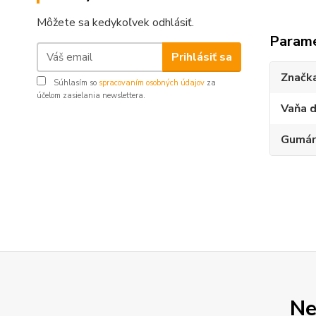
Môžete sa kedykoľvek odhlásiť.
Param
Prihlásiť sa
Značk
Súhlasím so
spracovaním osobných údajov
za
účelom zasielania newslettera.
Vaňa d
Gumár
Ne