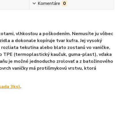
Komentáre
0
stotami, vlhkosťou a poškodením. Nemusíte ju vôbec
dla a dokonale kopíruje tvar kufra. Jej vysoký
 rozliata tekutina alebo blato zostanú vo vaničke,
ho
TPE (termoplastický kaučuk, guma-plast)
, vďaka
 vaňu je možné jednoducho zrolovať a z batožinového
povrch vaničky má protišmykovú vrstvu, ktorá
sada 3ks)
.