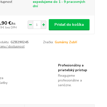
tupnosť
expedujeme do 1 - 9 pracovných
dní
,90 €
/
ks
Pridať do košíka
19 €
bez DPH
oduktu:
GZB290245
Značka:
Gumárny Zubří
 cenu / dostupnosť
Profesionálny a
priateľský prístup
Reagujeme
 za
profesionálne a
latby.
seriózne.