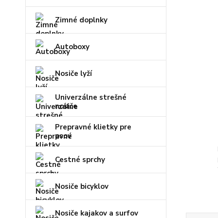
Zimné doplnky
Autoboxy
Nosiče lyží
Univerzálne strešné
nosiče
Prepravné klietky pre
psov
Cestné sprchy
Nosiče bicyklov
Nosiče kajakov a surfov