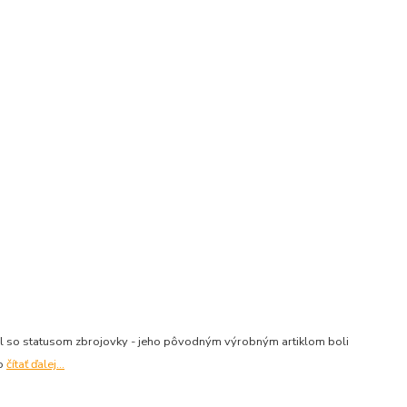
al so statusom zbrojovky - jeho pôvodným výrobným artiklom boli
vo
čítať ďalej...