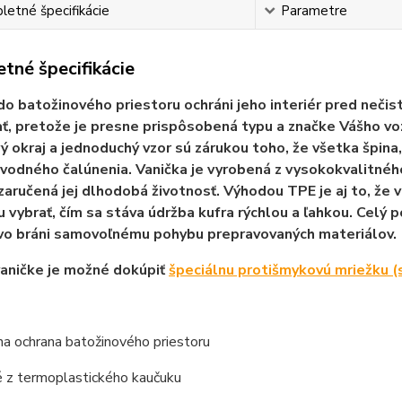
etné špecifikácie
Parametre
tné špecifikácie
do batožinového priestoru ochráni jeho interiér pred neči
ť, pretože je presne prispôsobená typu a značke Vášho vozi
 okraj a jednoduchý vzor sú zárukou toho, že všetka špina,
odného čalúnenia. Vanička je vyrobená z vysokokvalitné
zaručená jej dlhodobá životnosť. Výhodou TPE je aj to, že
u vybrať, čím sa stáva údržba kufra rýchlou a ľahkou. Celý 
vo bráni samovoľnému pohybu prepravovaných materiálov.
vaničke je možné dokúpiť
špeciálnu protišmykovú mriežku (
a ochrana batožinového priestoru
 z termoplastického kaučuku