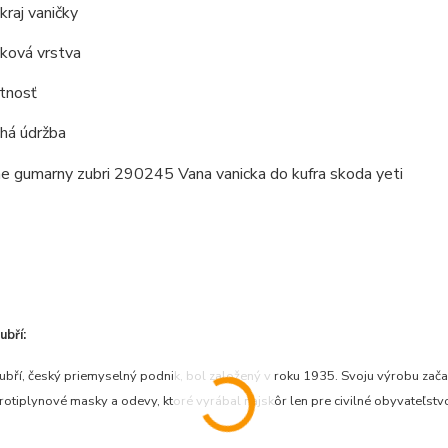
raj vaničky
ková vrstva
otnosť
há údržba
bří:
bří, český priemyselný podnik, bol založený v roku 1935. Svoju výrobu zač
otiplynové masky a odevy, ktoré vyrábal najskôr len pre civilné obyvateľst