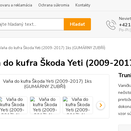
tovaru a reklamácia
Ochrana súkromia
Kontakty
Neviet
Hľadať
+421
Po-Pi 
aňa do kufra Škoda Yeti (2009-2017) 1ks (GUMÁRNY ZUBŘÍ)
 do kufra Škoda Yeti (2009-2
Trun
Vaničk
nečist
pretož
dokona
vzor sú