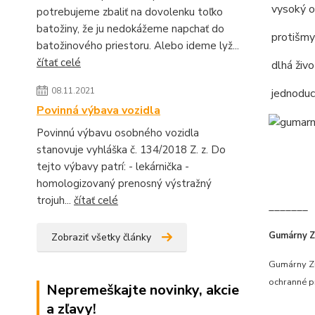
vysoký ok
potrebujeme zbaliť na dovolenku toľko
batožiny, že ju nedokážeme napchať do
protišmy
batožinového priestoru. Alebo ideme lyž...
čítať celé
dlhá živ
08.11.2021
jednoduc
Povinná výbava vozidla
Povinnú výbavu osobného vozidla
stanovuje vyhláška č. 134/2018 Z. z. Do
tejto výbavy patrí: - lekárnička -
homologizovaný prenosný výstražný
trojuh...
čítať celé
_______
Gumárny Zu
Zobraziť všetky články
Gumárny Zu
ochranné pr
Nepremeškajte novinky, akcie
a zľavy!