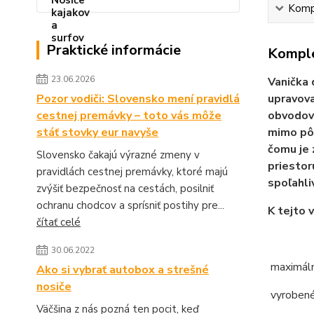
Kompl
Praktické informácie
Komple
23.06.2026
Vanička 
Pozor vodiči: Slovensko mení pravidlá
upravova
cestnej premávky – toto vás môže
obvodový
stáť stovky eur navyše
mimo pôv
čomu je 
Slovensko čakajú výrazné zmeny v
priestor
pravidlách cestnej premávky, ktoré majú
spoľahli
zvýšiť bezpečnosť na cestách, posilniť
ochranu chodcov a sprísniť postihy pre...
K tejto 
čítať celé
30.06.2022
maximáln
Ako si vybrať autobox a strešné
nosiče
vyrobené
Väčšina z nás pozná ten pocit, keď