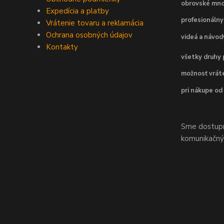
obrovské mno
Expedícia a platby
profesionálny
Vrátenie tovaru a reklamácia
Ochrana osobných údajov
videá a návo
Kontakty
všetky druhy 
možnosť vráte
pri nákupe od
Sme dostupní
komunikačnýc