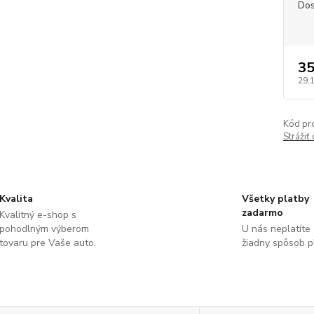
Dos
35
29,
Kód pr
Strážiť
Kvalita
Všetky platby
zadarmo
Kvalitný e-shop s
pohodlným výberom
U nás neplatíte
tovaru pre Vaše auto.
žiadny spôsob p