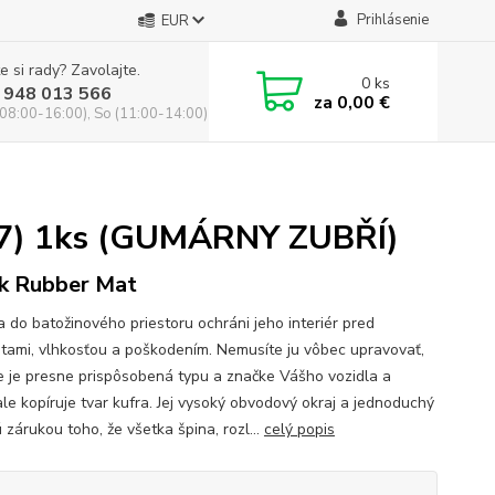
Prihlásenie
EUR
e si rady? Zavolajte.
0
ks
 948 013 566
za
0,00 €
(08:00-16:00), So (11:00-14:00)
017) 1ks (GUMÁRNY ZUBŘÍ)
k Rubber Mat
a do batožinového priestoru ochráni jeho interiér pred
otami, vlhkosťou a poškodením. Nemusíte ju vôbec upravovať,
e je presne prispôsobená typu a značke Vášho vozidla a
le kopíruje tvar kufra. Jej vysoký obvodový okraj a jednoduchý
 zárukou toho, že všetka špina, rozl...
celý popis