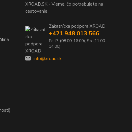
XROAD.SK - Vieme, čo potrebujete na
cestovanie
Zákaznícka podpora XROAD
+421 948 013 566
ilina
Po-Pi (08:00-16:00), So (11:00-
14:00)
info@xroad.sk
nosti)