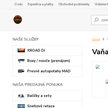
O nás
Expedícia a platby
Obchodné podmienky
Vrátenie 
NAŠE SLUŽBY
Úvod
V
Vaňa
XROAD DJ
Boxy / nosiče (prenájom)
Presné autopoťahy MAD
NAŠA PREDAJNÁ PONUKA
Balíčky a sety
Snehové reťaze