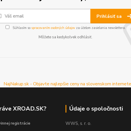
Prihlásiť sa
Súhlasím so
spracovaním osobných údajov
za účelom zasielania newslettera.
Môžete sa kedykoľvek odhlásiť.
práve XROAD.SK?
Údaje o spoločnosti
WWS, s. r. o.
innej registrácie