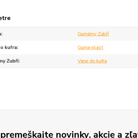
etre
a
Gumárny Zubří
o kufra
Guma-plast
ny Zubří
Vane do kufra
premeškajte novinky, akcie a zľa