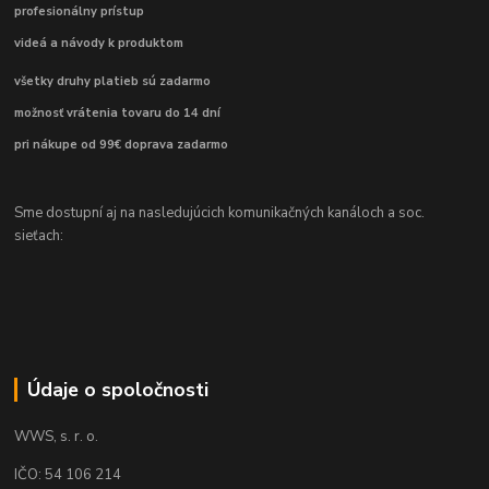
profesionálny prístup
videá a návody k produktom
všetky druhy platieb sú zadarmo
možnosť vrátenia tovaru do 14 dní
pri nákupe od 99€ doprava zadarmo
Sme dostupní aj na nasledujúcich komunikačných kanáloch a soc.
sieťach:
Údaje o spoločnosti
WWS, s. r. o.
IČO: 54 106 214