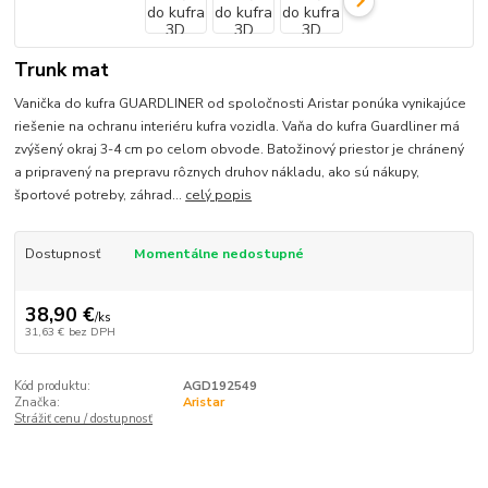
Trunk mat
Vanička do kufra GUARDLINER od spoločnosti Aristar ponúka vynikajúce
riešenie na ochranu interiéru kufra vozidla. Vaňa do kufra Guardliner má
zvýšený okraj 3-4 cm po celom obvode. Batožinový priestor je chránený
a pripravený na prepravu rôznych druhov nákladu, ako sú nákupy,
športové potreby, záhrad...
celý popis
Dostupnosť
Momentálne nedostupné
38,90 €
/
ks
31,63 €
bez DPH
Kód produktu:
AGD192549
Značka:
Aristar
Strážiť cenu / dostupnosť