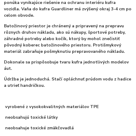
ponúka vynikajúce riešenie na ochranu interiéru kufra
vozidla. Vaňa do kufra Guardliner má zvýšený okraj 3-4 cm po
celom obvode.
Batožinový priestor je chránený a pripravený na prepravu
rôznych druhov nákladu, ako sú nákupy, športové potreby,
záhradné potreby alebo kočík, ktorý by mohol znečistiť
pôvodný koberec batožinového priestoru. Protišmykový
materiál zabraňuje pošmyknutiu prepravovaného nákladu.
Dokonale sa prispôsobuje tvaru kufra jednotlivých modelov
áut.
Údržba je jednoduchá. Stačí opláchnuť prúdom vodu z hadice
a utrieť handričkou.
vyrobené z vysokokvalitných materiálov TPE
neobsahujú toxické látky
neobsahuje toxické zmäkčovadlá