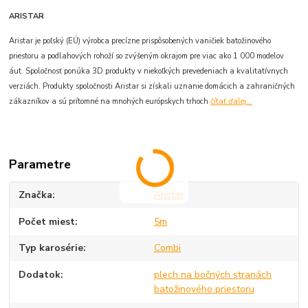
ARISTAR
Aristar je poľský (EÚ) výrobca precízne prispôsobených vaničiek batožinového
priestoru a podlahových rohoží so zvýšeným okrajom pre viac ako 1 000 modelov
áut. Spoločnosť ponúka 3D produkty v niekoľkých prevedeniach a kvalitatívnych
verziách. Produkty spoločnosti Aristar si získali uznanie domácich a zahraničných
zákazníkov a sú prítomné na mnohých európskych trhoch
čítať ďalej...
Parametre
Značka
Aristar
Počet miest
5m
Typ karosérie
Combi
Dodatok
plech na bočných stranách
batožinového priestoru