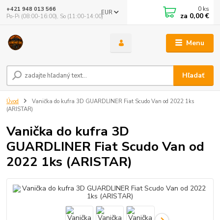
0
ks
+421 948 013 566
EUR
za
0,00 €
Po-Pi (08:00-16:00), So (11:00-14:00)
Menu
Hľadať
Úvod
Vanička do kufra 3D GUARDLINER Fiat Scudo Van od 2022 1ks
(ARISTAR)
Vanička do kufra 3D
GUARDLINER Fiat Scudo Van od
2022 1ks (ARISTAR)