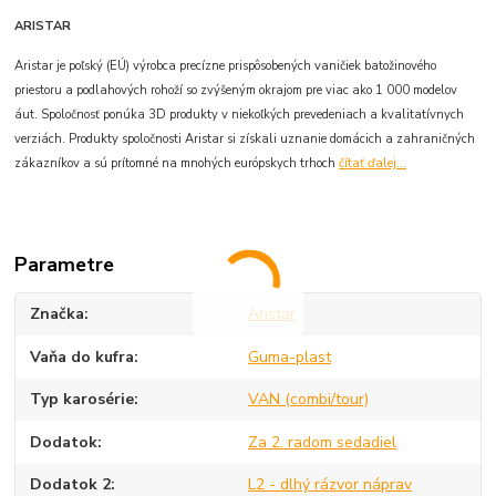
ARISTAR
Aristar je poľský (EÚ) výrobca precízne prispôsobených vaničiek batožinového
priestoru a podlahových rohoží so zvýšeným okrajom pre viac ako 1 000 modelov
áut. Spoločnosť ponúka 3D produkty v niekoľkých prevedeniach a kvalitatívnych
verziách. Produkty spoločnosti Aristar si získali uznanie domácich a zahraničných
zákazníkov a sú prítomné na mnohých európskych trhoch
čítať ďalej...
Parametre
Značka
Aristar
Vaňa do kufra
Guma-plast
Typ karosérie
VAN (combi/tour)
Dodatok
Za 2. radom sedadiel
Dodatok 2
L2 - dlhý rázvor náprav