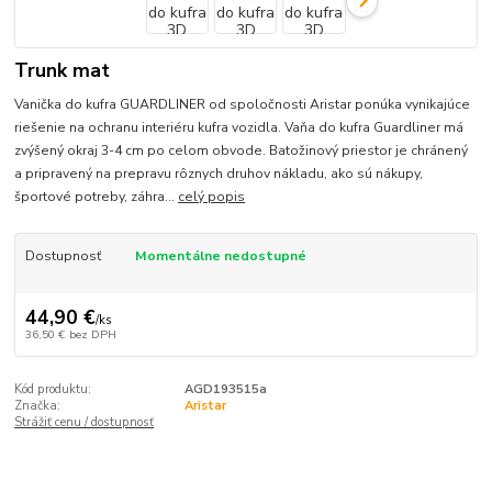
Trunk mat
Vanička do kufra GUARDLINER od spoločnosti Aristar ponúka vynikajúce
riešenie na ochranu interiéru kufra vozidla. Vaňa do kufra Guardliner má
zvýšený okraj 3-4 cm po celom obvode. Batožinový priestor je chránený
a pripravený na prepravu rôznych druhov nákladu, ako sú nákupy,
športové potreby, záhra...
celý popis
Dostupnosť
Momentálne nedostupné
44,90 €
/
ks
36,50 €
bez DPH
Kód produktu:
AGD193515a
Značka:
Aristar
Strážiť cenu / dostupnosť