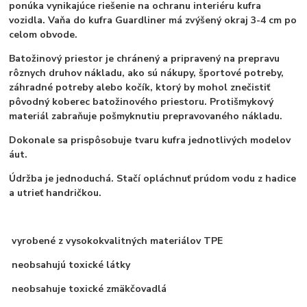
ponúka vynikajúce riešenie na ochranu interiéru kufra
vozidla. Vaňa do kufra Guardliner má zvýšený okraj 3-4 cm po
celom obvode.
Batožinový priestor je chránený a pripravený na prepravu
rôznych druhov nákladu, ako sú nákupy, športové potreby,
záhradné potreby alebo kočík, ktorý by mohol znečistiť
pôvodný koberec batožinového priestoru. Protišmykový
materiál zabraňuje pošmyknutiu prepravovaného nákladu.
Dokonale sa prispôsobuje tvaru kufra jednotlivých modelov
áut.
Údržba je jednoduchá. Stačí opláchnuť prúdom vodu z hadice
a utrieť handričkou.
vyrobené z vysokokvalitných materiálov TPE
neobsahujú toxické látky
neobsahuje toxické zmäkčovadlá