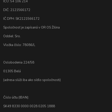
IČO: 54 106 214
DIČ: 2121566172
IČ DPH: SK2121566172
Spoločnosť je zapísaná v OR OS Žilina
Oddiel: Sro.
Vložka číslo: 78086/L
Oslobodenia 224/58
01305 Belá
(adresa slúži iba ako sídlo spoločnosti)
Číslo účtu (IBAN):
SK49 8330 0000 0028 0205 1888