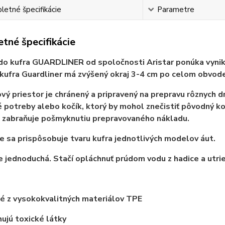
etné špecifikácie
Parametre
tné špecifikácie
do kufra GUARDLINER od spoločnosti Aristar ponúka vynikaj
kufra Guardliner má zvýšený okraj 3-4 cm po celom obvode
vý priestor je chránený a pripravený na prepravu rôznych d
 potreby alebo kočík, ktorý by mohol znečistiť pôvodný k
 zabraňuje pošmyknutiu prepravovaného nákladu.
 sa prispôsobuje tvaru kufra jednotlivých modelov áut.
e jednoduchá. Stačí opláchnuť prúdom vodu z hadice a utrie
é z vysokokvalitných materiálov TPE
jú toxické látky