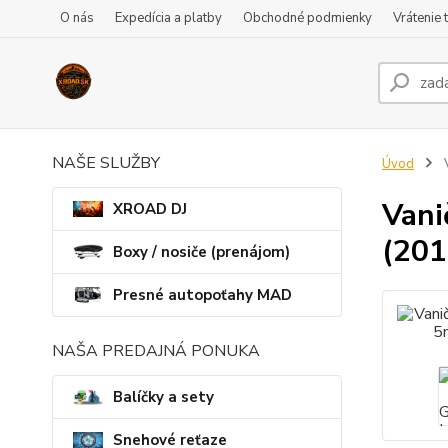
O nás
Expedícia a platby
Obchodné podmienky
Vrátenie 
NAŠE SLUŽBY
Úvod
V
Vani
XROAD DJ
(201
Boxy / nosiče (prenájom)
Presné autopoťahy MAD
NAŠA PREDAJNÁ PONUKA
Balíčky a sety
Snehové reťaze