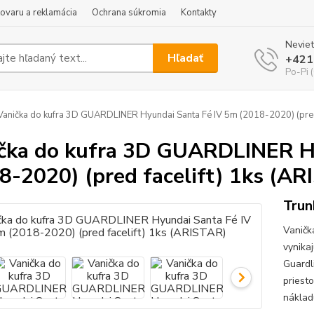
tovaru a reklamácia
Ochrana súkromia
Kontakty
Neviet
Hľadať
+421
Po-Pi 
anička do kufra 3D GUARDLINER Hyundai Santa Fé IV 5m (2018-2020) (pred 
čka do kufra 3D GUARDLINER H
8-2020) (pred facelift) 1ks (A
Trun
Vaničk
vynika
Guardl
priest
náklad