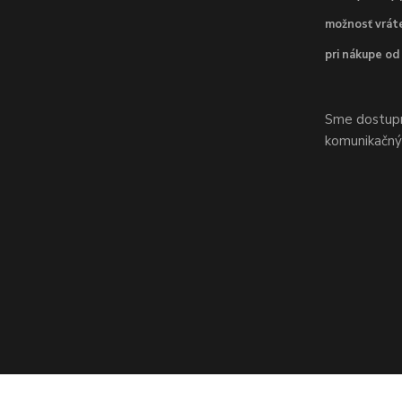
možnosť vráte
pri nákupe od
Sme dostupní
komunikačnýc