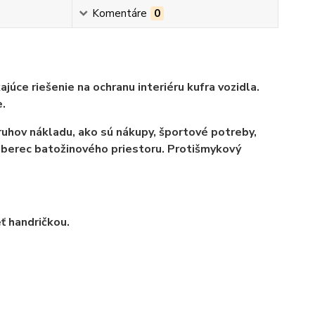
Komentáre
0
úce riešenie na ochranu interiéru kufra vozidla.
.
ruhov nákladu, ako sú nákupy, športové potreby,
oberec batožinového priestoru. Protišmykový
ť handričkou.