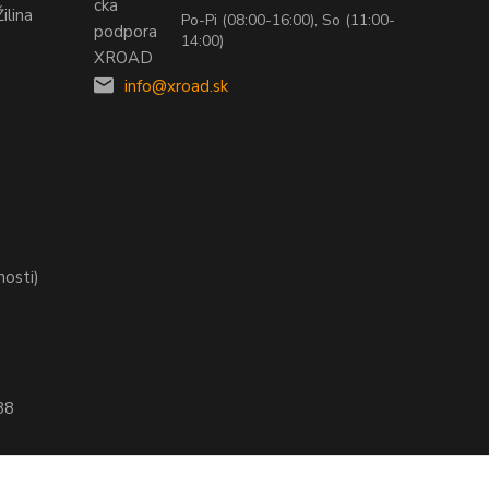
ilina
Po-Pi (08:00-16:00), So (11:00-
14:00)
info@xroad.sk
nosti)
88