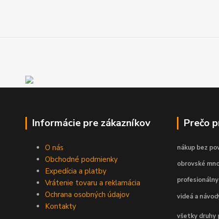
Informácie pre zákazníkov
Prečo 
O nás
nákup bez pov
Obchodné podmienky
obrovské mno
Expedícia a platby
profesionálny
Vrátenie tovaru a reklamácia
Ochrana osobných údajov
videá a návo
Kontakty
všetky druhy 