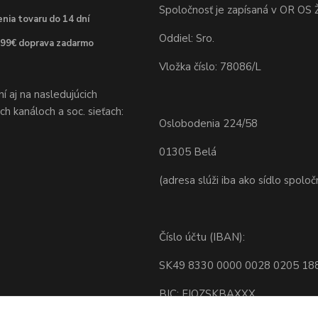
Spoločnosť je zapísaná v OR OS Ž
nia tovaru do 14 dní
Oddiel: Sro.
 99€ doprava zadarmo
Vložka číslo: 78086/L
 aj na nasledujúcich
h kanáloch a soc. sieťach:
Oslobodenia 224/58
01305 Belá
(adresa slúži iba ako sídlo spoloč
Číslo účtu (IBAN):
SK49 8330 0000 0028 0205 18
BIC: FIOZSKBAXXX