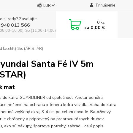
Prihlásenie
EUR
e si rady? Zavolajte.
0
ks
 948 013 566
za
0,00 €
(08:00-16:00), So (11:00-14:00)
facelift) 1ks (ARISTAR)
yundai Santa Fé IV 5m
RISTAR)
k mat
a do kufra GUARDLINER od spoločnosti Aristar ponúka
júce riešenie na ochranu interiéru kufra vozidla. Vaňa do kufra
iner má zvýšený okraj 3-4 cm po celom obvode. Batožinový
or je chránený a pripravený na prepravu rôznych druhov
u, ako sú nákupy, športové potreby, záhrad...
celý popis