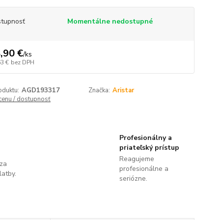
tupnosť
Momentálne nedostupné
,90 €
/
ks
63 €
bez DPH
oduktu:
AGD193317
Značka:
Aristar
 cenu / dostupnosť
Profesionálny a
priateľský prístup
Reagujeme
 za
profesionálne a
latby.
seriózne.