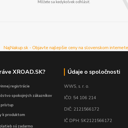
Môžete sa kedykoľvek odhlásiť.
práve XROAD.SK?
Údaje o spoločnosti
WWS, s. r. o.
innej registrácie
žstvo spokojných zákazníkov
IČO: 54 106 214
 prístup
DIČ: 2121566172
dy k produktom
IČ DPH: SK2121566172
platieb sú zadarmo