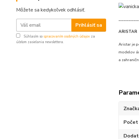
Môžete sa kedykoľvek odhlásiť.
________
Prihlásiť sa
ARISTAR
Súhlasím so
spracovaním osobných údajov
za
účelom zasielania newslettera.
Aristar je
modelov áut
a zahranič
Param
Značk
Počet
Dodat