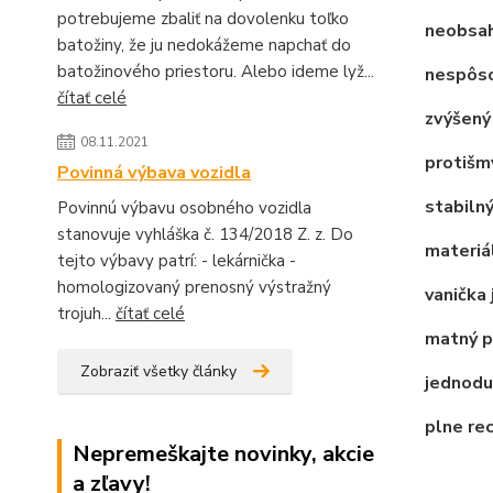
potrebujeme zbaliť na dovolenku toľko
neobsah
batožiny, že ju nedokážeme napchať do
batožinového priestoru. Alebo ideme lyž...
nespôso
čítať celé
zvýšený 
08.11.2021
protišm
Povinná výbava vozidla
stabilný
Povinnú výbavu osobného vozidla
stanovuje vyhláška č. 134/2018 Z. z. Do
materiál
tejto výbavy patrí: - lekárnička -
homologizovaný prenosný výstražný
vanička 
trojuh...
čítať celé
matný po
Zobraziť všetky články
jednodu
plne re
Nepremeškajte novinky, akcie
a zľavy!