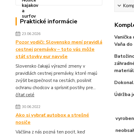
Kompl
Praktické informácie
Komple
23.06.2026
Vanička 
Pozor vodiči: Slovensko mení pravidlá
Vaňa do 
cestnej premávky – toto vás môže
Batožino
stáť stovky eur navyše
záhradné
Slovensko čakajú výrazné zmeny v
materiál
pravidlách cestnej premávky, ktoré majú
zvýšiť bezpečnosť na cestách, posilniť
Dokonale
ochranu chodcov a sprísniť postihy pre...
Údržba j
čítať celé
30.06.2022
Ako si vybrať autobox a strešné
vyroben
nosiče
neobsahu
Väčšina z nás pozná ten pocit, keď