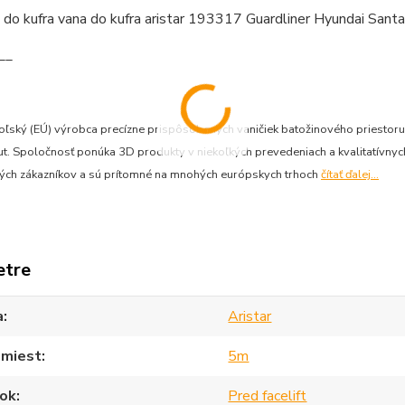
__
 poľský (EÚ) výrobca precízne prispôsobených vaničiek batožinového priesto
. Spoločnosť ponúka 3D produkty v niekoľkých prevedeniach a kvalitatívnych 
ných zákazníkov a sú prítomné na mnohých európskych trhoch
čítať ďalej...
etre
a
Aristar
 miest
5m
ok
Pred facelift