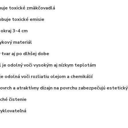
uje toxické zmäkčovadlá
buje toxické emisie
okraj 3-4 cm
ykový materiál
 tvar aj po dlhšej dobe
 je odolný voči vysokým aj nízkym teplotám
je odolná voči rozliatiu olejom a chemikálií
vrch a atraktívny dizajn na povrchu zabezpečujú estetický
ché čistenie
cyklovateľná