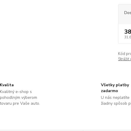
Dos
38
31,
Kód pr
Strážiť
Kvalita
Všetky platby
zadarmo
Kvalitný e-shop s
pohodlným výberom
U nás neplatíte
tovaru pre Vaše auto.
žiadny spôsob p