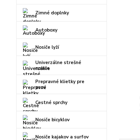
Zimné doplnky
Autoboxy
Nosiče lyží
Univerzálne strešné
nosiče
Prepravné klietky pre
psov
Cestné sprchy
Nosiče bicyklov
Nosiče kajakov a surfov