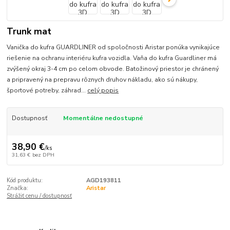
Trunk mat
Vanička do kufra GUARDLINER od spoločnosti Aristar ponúka vynikajúce
riešenie na ochranu interiéru kufra vozidla. Vaňa do kufra Guardliner má
zvýšený okraj 3-4 cm po celom obvode. Batožinový priestor je chránený
a pripravený na prepravu rôznych druhov nákladu, ako sú nákupy,
športové potreby, záhrad...
celý popis
Dostupnosť
Momentálne nedostupné
38,90 €
/
ks
31,63 €
bez DPH
Kód produktu:
AGD193811
Značka:
Aristar
Strážiť cenu / dostupnosť