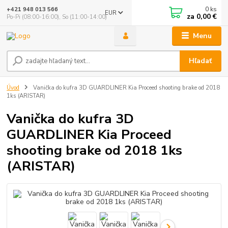
0
ks
+421 948 013 566
EUR
za
0,00 €
Po-Pi (08:00-16:00), So (11:00-14:00)
Menu
Hľadať
Úvod
Vanička do kufra 3D GUARDLINER Kia Proceed shooting brake od 2018
1ks (ARISTAR)
Vanička do kufra 3D
GUARDLINER Kia Proceed
shooting brake od 2018 1ks
(ARISTAR)