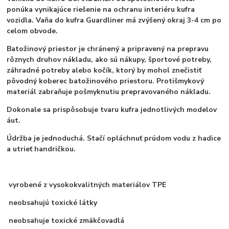
ponúka vynikajúce riešenie na ochranu interiéru kufra
vozidla. Vaňa do kufra Guardliner má zvýšený okraj 3-4 cm po
celom obvode.
Batožinový priestor je chránený a pripravený na prepravu
rôznych druhov nákladu, ako sú nákupy, športové potreby,
záhradné potreby alebo kočík, ktorý by mohol znečistiť
pôvodný koberec batožinového priestoru. Protišmykový
materiál zabraňuje pošmyknutiu prepravovaného nákladu.
Dokonale sa prispôsobuje tvaru kufra jednotlivých modelov
áut.
Údržba je jednoduchá. Stačí opláchnuť prúdom vodu z hadice
a utrieť handričkou.
vyrobené z vysokokvalitných materiálov TPE
neobsahujú toxické látky
neobsahuje toxické zmäkčovadlá