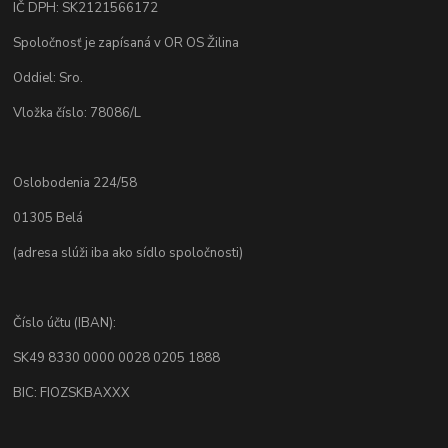
IČ DPH: SK2121566172
Spoločnosť je zapísaná v OR OS Žilina
Oddiel: Sro.
Vložka číslo: 78086/L
Oslobodenia 224/58
01305 Belá
(adresa slúži iba ako sídlo spoločnosti)
Číslo účtu (IBAN):
SK49 8330 0000 0028 0205 1888
BIC: FIOZSKBAXXX