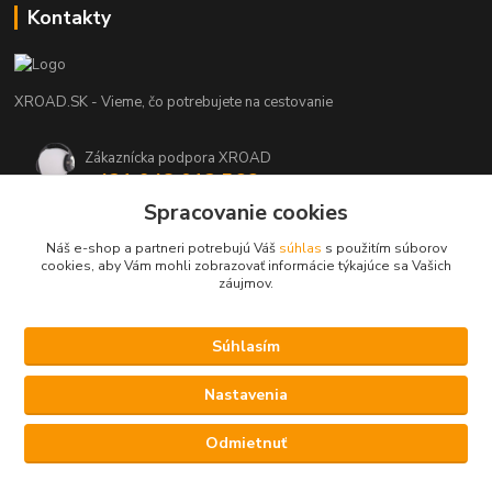
Kontakty
XROAD.SK - Vieme, čo potrebujete na cestovanie
Zákaznícka podpora XROAD
+421 948 013 566
Po-Pi (08:00-16:00), So (11:00-14:00)
Spracovanie cookies
Náš e-shop a partneri potrebujú Váš
súhlas
s použitím súborov
info@xroad.sk
cookies, aby Vám mohli zobrazovať informácie týkajúce sa Vašich
záujmov.
Súhlasím
Nastavenia cookies.
Nastavenia
Copyright © 2021 XROAD.SK
Vytvorené na
Eshop-rychlo.sk