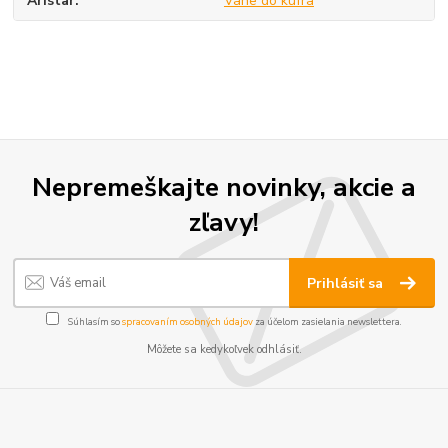
Aristar
Vane do kufra
Nepremeškajte novinky, akcie a
zľavy!
Prihlásiť sa
Súhlasím so
spracovaním osobných údajov
za účelom zasielania newslettera.
Môžete sa kedykoľvek odhlásiť.