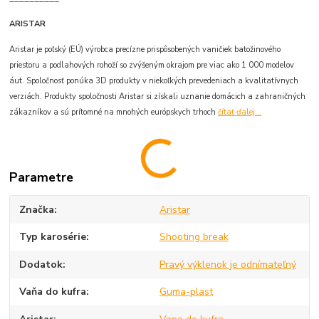
ARISTAR
Aristar je poľský (EÚ) výrobca precízne prispôsobených vaničiek batožinového
priestoru a podlahových rohoží so zvýšeným okrajom pre viac ako 1 000 modelov
áut. Spoločnosť ponúka 3D produkty v niekoľkých prevedeniach a kvalitatívnych
verziách. Produkty spoločnosti Aristar si získali uznanie domácich a zahraničných
zákazníkov a sú prítomné na mnohých európskych trhoch
čítať ďalej...
Parametre
Značka
Aristar
Typ karosérie
Shooting break
Dodatok
Pravý výklenok je odnímateľný
Vaňa do kufra
Guma-plast