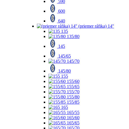
590
600
640
(priemer ráfika) 14''
135
135/80
145
145/65
145/70
145/80
155
155/60
155/65
155/70
155/80
155/85
165
165/55
165/60
165/65
165/70