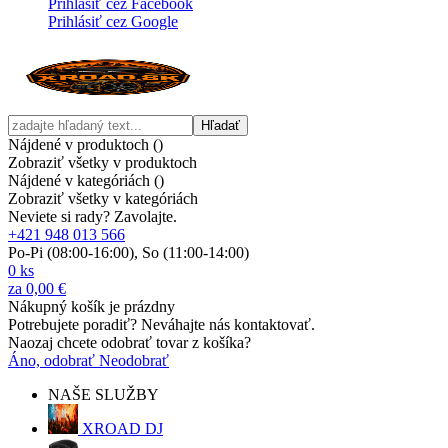
Prihlásiť cez Facebook
Prihlásiť cez Google
Hľadať
Nájdené v produktoch (
)
Zobraziť všetky v produktoch
Nájdené v kategóriách (
)
Zobraziť všetky v kategóriách
Neviete si rady? Zavolajte.
+421 948 013 566
Po-Pi (08:00-16:00), So (11:00-14:00)
0
ks
za
0,00 €
Nákupný košík je prázdny
Potrebujete poradiť? Neváhajte nás kontaktovať.
Naozaj chcete odobrať tovar z košíka?
Áno, odobrať
Neodobrať
NAŠE SLUŽBY
XROAD DJ