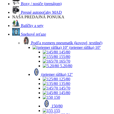
Boxy / nosiče (prenájom)
Presné autopoťahy MAD
NAŠA PREDAJNÁ PONUKA
Balíčky a sety
Snehové reťaze
Podľa rozmeru pneumatík (kovové, textilné)
(priemer ráfika) 10''
145/80
155/80
165/70
5.20/80
(priemer ráfika) 12''
125/80
135/80
145/70
145/80
150
150/80
155