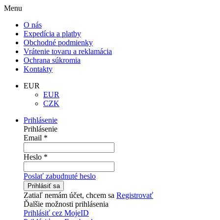
Menu
O nás
Expedícia a platby
Obchodné podmienky
Vrátenie tovaru a reklamácia
Ochrana súkromia
Kontakty
EUR
EUR
CZK
Prihlásenie
Prihlásenie
Email
*
Heslo
*
Poslať zabudnuté heslo
Prihlásiť sa
Zatiaľ nemám účet, chcem sa
Registrovať
Ďalšie možnosti prihlásenia
Prihlásiť cez MojeID