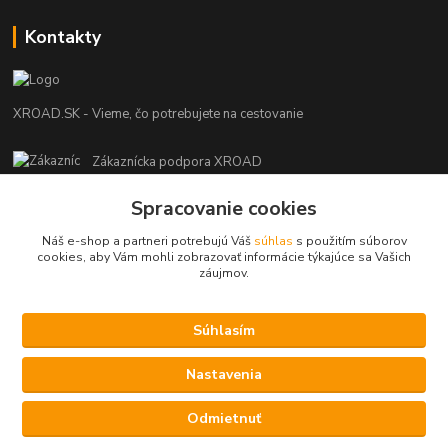
Kontakty
XROAD.SK - Vieme, čo potrebujete na cestovanie
Zákaznícka podpora XROAD
+421 948 013 566
Spracovanie cookies
Po-Pi (08:00-16:00), So (11:00-14:00)
Náš e-shop a partneri potrebujú Váš
súhlas
s použitím súborov
info@xroad.sk
cookies, aby Vám mohli zobrazovať informácie týkajúce sa Vašich
záujmov.
Súhlasím
Nastavenia cookies.
Nastavenia
Copyright © 2021 XROAD.SK
Vytvorené na
Eshop-rychlo.sk