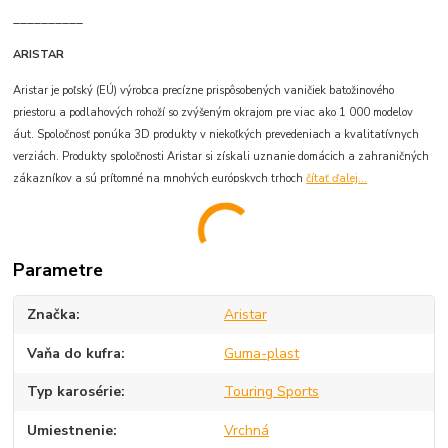
__________
ARISTAR
Aristar je poľský (EÚ) výrobca precízne prispôsobených vaničiek batožinového
priestoru a podlahových rohoží so zvýšeným okrajom pre viac ako 1 000 modelov
áut. Spoločnosť ponúka 3D produkty v niekoľkých prevedeniach a kvalitatívnych
verziách. Produkty spoločnosti Aristar si získali uznanie domácich a zahraničných
zákazníkov a sú prítomné na mnohých európskych trhoch
čítať ďalej...
Parametre
Značka
Aristar
Vaňa do kufra
Guma-plast
Typ karosérie
Touring Sports
Umiestnenie
Vrchná