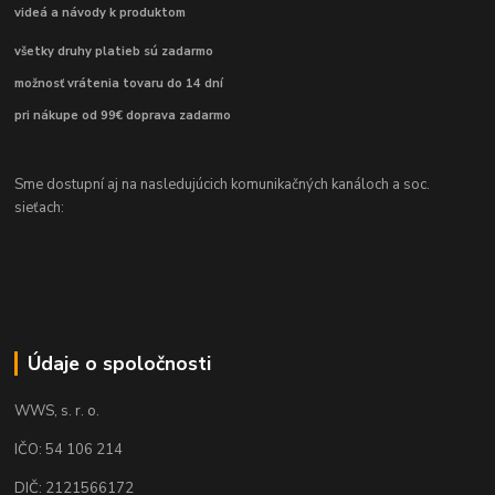
videá a návody k produktom
všetky druhy platieb sú zadarmo
možnosť vrátenia tovaru do 14 dní
pri nákupe od 99€ doprava zadarmo
Sme dostupní aj na nasledujúcich komunikačných kanáloch a soc.
sieťach:
Údaje o spoločnosti
WWS, s. r. o.
IČO: 54 106 214
DIČ: 2121566172