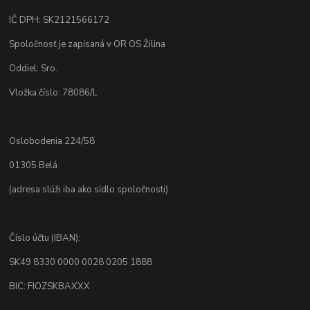
IČ DPH: SK2121566172
Spoločnosť je zapísaná v OR OS Žilina
Oddiel: Sro.
Vložka číslo: 78086/L
Oslobodenia 224/58
01305 Belá
(adresa slúži iba ako sídlo spoločnosti)
Číslo účtu (IBAN):
SK49 8330 0000 0028 0205 1888
BIC: FIOZSKBAXXX