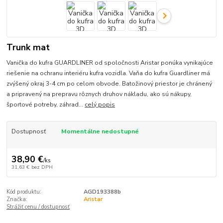
Trunk mat
Vanička do kufra GUARDLINER od spoločnosti Aristar ponúka vynikajúce
riešenie na ochranu interiéru kufra vozidla. Vaňa do kufra Guardliner má
zvýšený okraj 3-4 cm po celom obvode. Batožinový priestor je chránený
a pripravený na prepravu rôznych druhov nákladu, ako sú nákupy,
športové potreby, záhrad...
celý popis
Dostupnosť
Momentálne nedostupné
38,90 €
/
ks
31,63 €
bez DPH
Kód produktu:
AGD193388b
Značka:
Aristar
Strážiť cenu / dostupnosť