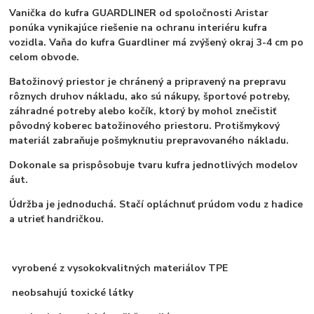
Vanička do kufra GUARDLINER od spoločnosti Aristar
ponúka vynikajúce riešenie na ochranu interiéru kufra
vozidla. Vaňa do kufra Guardliner má zvýšený okraj 3-4 cm po
celom obvode.
Batožinový priestor je chránený a pripravený na prepravu
rôznych druhov nákladu, ako sú nákupy, športové potreby,
záhradné potreby alebo kočík, ktorý by mohol znečistiť
pôvodný koberec batožinového priestoru. Protišmykový
materiál zabraňuje pošmyknutiu prepravovaného nákladu.
Dokonale sa prispôsobuje tvaru kufra jednotlivých modelov
áut.
Údržba je jednoduchá. Stačí opláchnuť prúdom vodu z hadice
a utrieť handričkou.
vyrobené z vysokokvalitných materiálov TPE
neobsahujú toxické látky