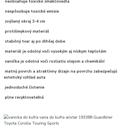
neobsahuje toxické zmäkčovadlá
nespôsobuje toxické emisie
zvýšený okraj 3-4 cm
protišmykový materiál
stabilný tvar aj po dlhšej dobe
materiál je odolný voči vysokým aj nízkym teplotám
vanička je odolná voči rozliatiu olejom a chemikálií
matný povrch a atraktívny dizajn na povrchu zabezpečujú
estetický vzhľad auta
jednoduché čistenie
plne recyklovateľná